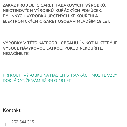
l
ZÁKAZ PRODEJE CIGARET, TABÁKOVÝCH VÝROBKŮ,
á
NIKOTINOVÝCH VÝROBKŮ, KUŘÁCKÝCH POMŮCEK,
d
BYLINNÝCH VÝROBKŮ URČENÝCH KE KOUŘENÍ A
a
ELEKTRONICKÝCH CIGARET OSOBÁM MLADŠÍM 18 LET.
c
í
p
r
VÝROBKY V TÉTO KATEGORII OBSAHUJÍ NIKOTIN, KTERÝ JE
v
VYSOCE NÁVYKOVOU LÁTKOU. POKUD NEKOUŘÍTE,
k
NEZAČÍNEJTE!
y
v
ý
p
PŘI KOUPI VÝROBKU NA NAŠICH STRÁNKÁCH MUSÍTE VŽDY
i
DOKLÁDAT, ŽE VÁM JIŽ BYLO 18 LET
s
u
Z
á
p
a
Kontakt
t
í
252 544 315