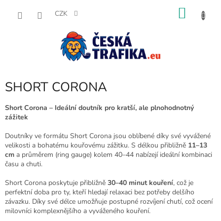
Přejít
NÁKU
na
CZK
obsah
KOŠÍK
SHORT CORONA
Short Corona – Ideální doutník pro kratší, ale plnohodnotný
zážitek
Doutníky ve formátu Short Corona jsou oblíbené díky své vyvážené
velikosti a bohatému kouřovému zážitku. S délkou přibližně
11–13
cm
a průměrem (ring gauge) kolem 40–44 nabízejí ideální kombinaci
času a chuti.
Short Corona poskytuje přibližně
30–40 minut kouření
, což je
perfektní doba pro ty, kteří hledají relaxaci bez potřeby delšího
závazku. Díky své délce umožňuje postupné rozvíjení chutí, což ocení
milovníci komplexnějšího a vyváženého kouření.