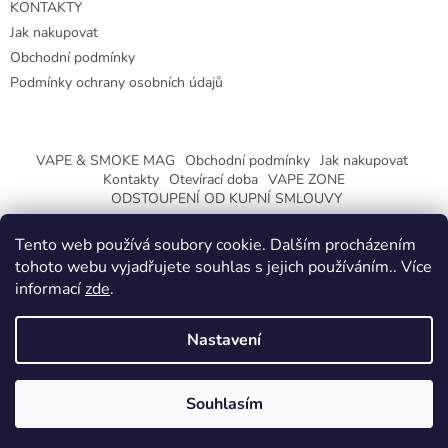
KONTAKTY
Jak nakupovat
Obchodní podmínky
Podmínky ochrany osobních údajů
VAPE & SMOKE MAG
Obchodní podmínky
Jak nakupovat
Kontakty
Otevírací doba
VAPE ZONE
ODSTOUPENÍ OD KUPNÍ SMLOUVY
Tento web používá soubory cookie. Dalším procházením
tohoto webu vyjadřujete souhlas s jejich používáním.. Více
informací
zde
.
Vytvořil Shoptet
Nastavení
Copyright 2026
CeskaTrafika.eu
. Všechna práva vyhrazena.
ZMĚNA OTEVÍRACÍ DOBY O PRÁZDNINÁCH.
Souhlasím
KLIKNETE A DOZVÍTE SE VÍCE.
Používáme
ověření věku Adulto