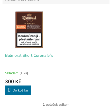
V
ý
p
i
s
p
r
o
d
Balmoral Short Corona 5´s
u
k
t
Skladem
(1 ks)
ů
300 Kč
Do košíku
1
položek celkem
O
v