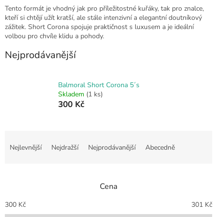
Tento formát je vhodný jak pro příležitostné kuřáky, tak pro znalce,
kteří si chtějí užít kratší, ale stále intenzivní a elegantní doutníkový
zážitek. Short Corona spojuje praktičnost s luxusem a je ideální
volbou pro chvíle klidu a pohody.
Nejprodávanější
Balmoral Short Corona 5´s
Skladem
(1 ks)
300 Kč
Ř
a
Nejlevnější
Nejdražší
Nejprodávanější
Abecedně
z
e
n
Cena
í
p
300
Kč
301
Kč
r