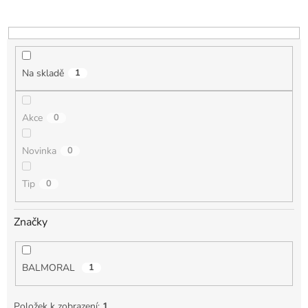
o
d
u
k
t
Na skladě
1
ů
Akce
0
Novinka
0
Tip
0
Značky
BALMORAL
1
Položek k zobrazení:
1