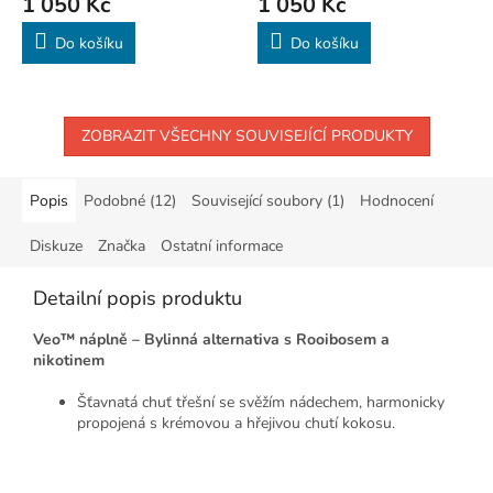
1 050 Kč
1 050 Kč
Do košíku
Do košíku
ZOBRAZIT VŠECHNY SOUVISEJÍCÍ PRODUKTY
Popis
Podobné (12)
Související soubory (1)
Hodnocení
Diskuze
Značka
Ostatní informace
Detailní popis produktu
Veo™ náplně – Bylinná alternativa s Rooibosem a
nikotinem
Šťavnatá chuť třešní se svěžím nádechem, harmonicky
propojená s krémovou a hřejivou chutí kokosu.