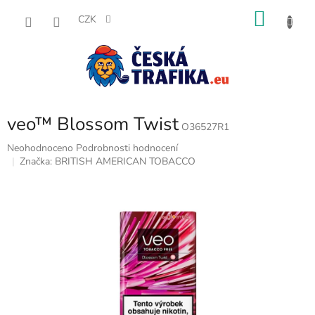
Přejít
NÁKU
na
CZK
obsah
KOŠÍK
veo™ Blossom Twist
O36527R1
Průměrné
Neohodnoceno
Podrobnosti hodnocení
hodnocení
Značka:
BRITISH AMERICAN TOBACCO
produktu
je
0,0
z
5
hvězdiček.