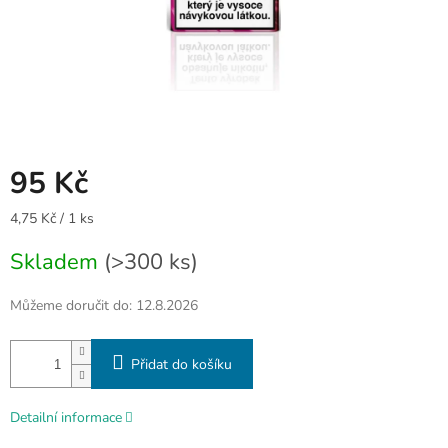
95 Kč
Měrná
4,75 Kč / 1 ks
cena:
Skladem
(>300 ks)
Můžeme doručit do:
12.8.2026
Přidat do košíku
Detailní informace