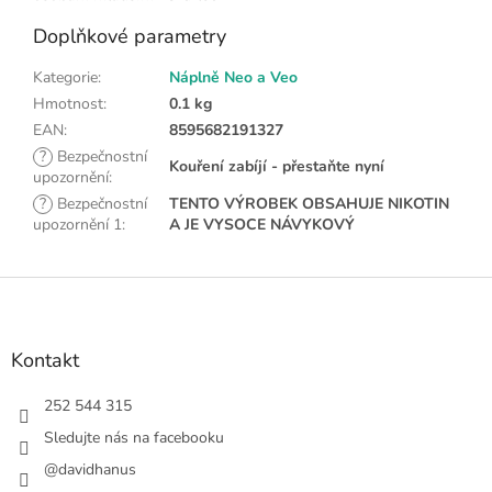
Doplňkové parametry
Kategorie
:
Náplně Neo a Veo
Hmotnost
:
0.1 kg
EAN
:
8595682191327
?
Bezpečnostní
Kouření zabíjí - přestaňte nyní
upozornění
:
?
Bezpečnostní
TENTO VÝROBEK OBSAHUJE NIKOTIN
upozornění 1
:
A JE VYSOCE NÁVYKOVÝ
Z
á
p
a
Kontakt
t
í
252 544 315
Sledujte nás na facebooku
@davidhanus