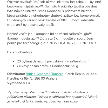
Objevte revoluční způsob užívání nikotinu bez tabáku – bylinné
bezdýmné náplně veo™. Namísto tradičního tabáku obsahují
tyto náplně unikátní směs Rooibosu s přídavkem nikotinu*,
která zajišťuje plnohodnotný chuťový zážitek bez kompromisů.
U vybraných variant navíc kapsle ve filtru umocní intenzitu
chuti, aniž by obsahovaly tabák.
Náplně veo™ jsou kompatibilní se všemi zařízeními glo™
(kromě modelu glo™ 2.0 a starších modelů) a jsou určeny
pouze pro technologii glo™ NEW HEATING TECHNOLOGY.
Balení obsahuje:
20 bylinných náplní pro zahřívání v zařízení glo™
Celkový obsah směsi s Rooibosem: 5,9 g
Distributor:
British American Tobacco
(Czech Republic), s.r.o.,
Karolinská 654/2, 186 00 Praha 8
Vyrobeno v EU
Výrobek je vyroben z rostlinného substrátu Rooibos s
přídavkem nikotinu. Určeno k zahřívání bez spalování. Nikotin
je návyková látka. Tento výrobek není bez rizika.