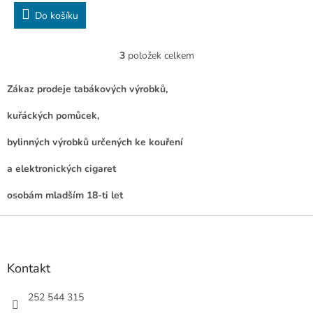
Do košíku
3
položek celkem
O
v
l
Zákaz prodeje tabákových výrobků,
á
d
kuřáckých pomůcek,
a
c
bylinných výrobků určených ke kouření
í
p
a elektronických cigaret
r
v
osobám mladším 18-ti let
k
y
Z
v
á
ý
p
p
a
Kontakt
i
t
s
í
252 544 315
u