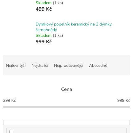
Skladem
(1 ks)
499 Kč
Dýmkový popelník keramický na 2 dýmky,
černohnědý
Skladem
(1 ks)
999 Kč
Ř
a
Nejlevnější
Nejdražší
Nejprodávanější
Abecedně
z
e
n
Cena
í
p
399
Kč
999
Kč
r
o
d
u
k