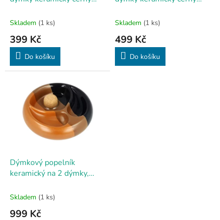
k
kulatý
ovál
t
Skladem
(1 ks)
Skladem
(1 ks)
ů
399 Kč
499 Kč
Do košíku
Do košíku
Dýmkový popelník
keramický na 2 dýmky,
černohnědý
Skladem
(1 ks)
999 Kč