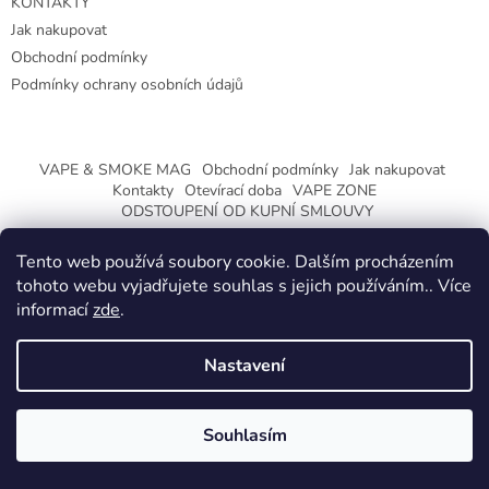
KONTAKTY
Jak nakupovat
Obchodní podmínky
Podmínky ochrany osobních údajů
VAPE & SMOKE MAG
Obchodní podmínky
Jak nakupovat
Kontakty
Otevírací doba
VAPE ZONE
ODSTOUPENÍ OD KUPNÍ SMLOUVY
Tento web používá soubory cookie. Dalším procházením
tohoto webu vyjadřujete souhlas s jejich používáním.. Více
informací
zde
.
Vytvořil Shoptet
Nastavení
Copyright 2026
CeskaTrafika.eu
. Všechna práva vyhrazena.
ZMĚNA OTEVÍRACÍ DOBY O PRÁZDNINÁCH.
Souhlasím
KLIKNETE A DOZVÍTE SE VÍCE.
Používáme
ověření věku Adulto