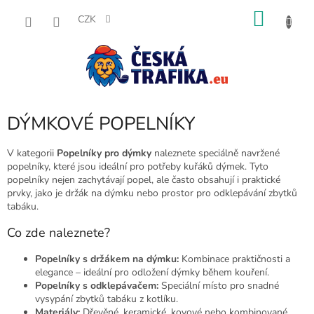
Přejít
NÁKU
na
CZK
obsah
KOŠÍK
DÝMKOVÉ POPELNÍKY
V kategorii
Popelníky pro dýmky
naleznete speciálně navržené
popelníky, které jsou ideální pro potřeby kuřáků dýmek. Tyto
popelníky nejen zachytávají popel, ale často obsahují i praktické
prvky, jako je držák na dýmku nebo prostor pro odklepávání zbytků
tabáku.
Co zde naleznete?
Popelníky s držákem na dýmku:
Kombinace praktičnosti a
elegance – ideální pro odložení dýmky během kouření.
Popelníky s odklepávačem:
Speciální místo pro snadné
vysypání zbytků tabáku z kotlíku.
Materiály:
Dřevěné, keramické, kovové nebo kombinované