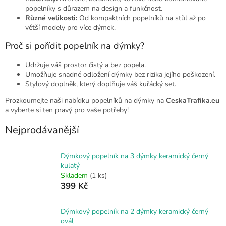
popelníky s důrazem na design a funkčnost.
Různé velikosti:
Od kompaktních popelníků na stůl až po
větší modely pro více dýmek.
Proč si pořídit popelník na dýmky?
Udržuje váš prostor čistý a bez popela.
Umožňuje snadné odložení dýmky bez rizika jejího poškození.
Stylový doplněk, který doplňuje váš kuřácký set.
Prozkoumejte naši nabídku popelníků na dýmky na
CeskaTrafika.eu
a vyberte si ten pravý pro vaše potřeby!
Nejprodávanější
Dýmkový popelník na 3 dýmky keramický černý
kulatý
Skladem
(1 ks)
399 Kč
Dýmkový popelník na 2 dýmky keramický černý
ovál