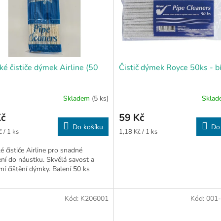
ké čističe dýmek Airline (50
Čistič dýmek Royce 50ks - b
Skladem
(5 ks)
Skla
Kč
59 Kč
Do košíku
Do
Měrná
 / 1 ks
1,18 Kč / 1 ks
cena:
é čističe Airline pro snadné
ní do náustku. Skvělá savost a
vní čištění dýmky. Balení 50 ks
Kód:
K206001
Kód:
001