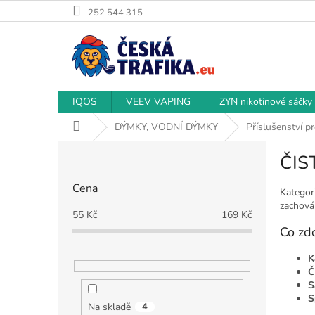
Přejít
252 544 315
na
obsah
IQOS
VEEV VAPING
ZYN nikotinové sáčky
Domů
DÝMKY, VODNÍ DÝMKY
Příslušenství p
P
ČIS
o
s
Cena
t
Kategor
zachován
r
55
Kč
169
Kč
a
Co zd
n
n
K
í
Č
p
S
S
a
Na skladě
4