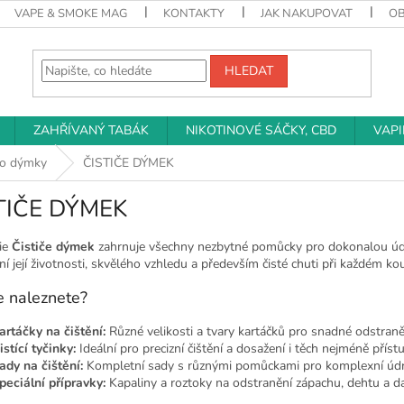
VAPE & SMOKE MAG
KONTAKTY
JAK NAKUPOVAT
O
HLEDAT
ZAHŘÍVANÝ TABÁK
NIKOTINOVÉ SÁČKY, CBD
VAP
ro dýmky
ČISTIČE DÝMEK
TIČE DÝMEK
ie
Čističe dýmek
zahrnuje všechny nezbytné pomůcky pro dokonalou údrž
í její životnosti, skvělého vzhledu a především čisté chuti při každém kou
e naleznete?
artáčky na čištění:
Různé velikosti a tvary kartáčků pro snadné odstraněn
istící tyčinky:
Ideální pro precizní čištění a dosažení i těch nejméně příst
ady na čištění:
Kompletní sady s různými pomůckami pro komplexní úd
peciální přípravky:
Kapaliny a roztoky na odstranění zápachu, dehtu a da