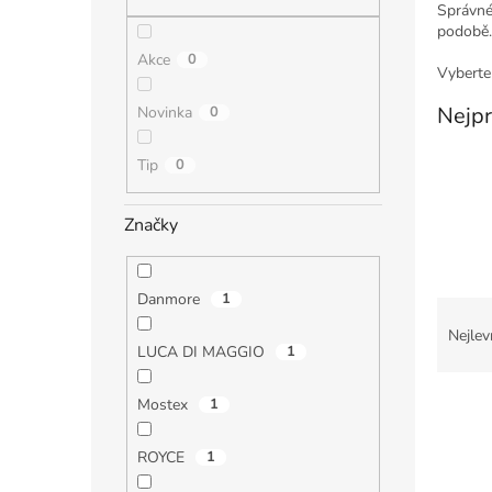
n
Správné 
e
podobě.
l
Akce
0
Vyberte 
Nejpr
Novinka
0
Tip
0
Značky
Danmore
1
Ř
a
Nejlev
LUCA DI MAGGIO
1
z
e
V
n
Mostex
1
ý
í
p
p
ROYCE
1
i
r