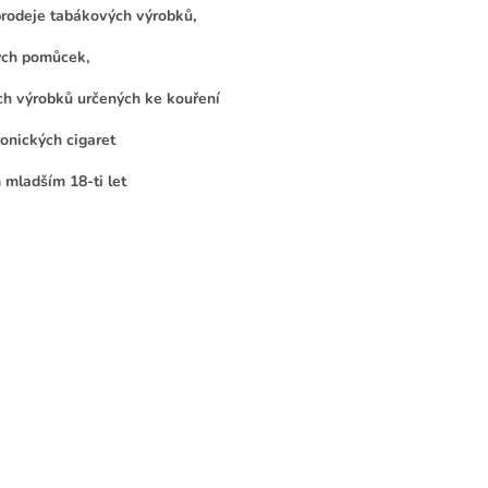
v
rodeje tabákových výrobků,
l
á
ých pomůcek,
d
a
ch výrobků určených ke kouření
c
í
ronických cigaret
p
r
mladším 18-ti let
v
k
y
v
ý
p
i
s
u