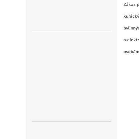
Zákaz p
kuřáck
bylinný
a elekt
osobám 