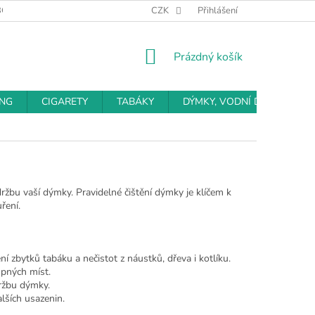
BCHODNÍ PODMÍNKY
PODMÍNKY OCHRANY OSOBNÍCH ÚDAJŮ
CZK
Přihlášení
NÁKUPNÍ
Prázdný košík
KOŠÍK
ING
CIGARETY
TABÁKY
DÝMKY, VODNÍ DÝMKY
bu vaší dýmky. Pravidelné čištění dýmky je klíčem k
ření.
í zbytků tabáku a nečistot z náustků, dřeva i kotlíku.
upných míst.
ržbu dýmky.
lších usazenin.