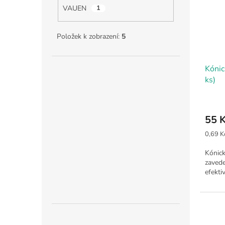
s
o
VAUEN
1
p
d
r
u
o
k
Položek k zobrazení:
5
d
t
u
ů
Kónic
k
ks)
t
ů
55 
Měrná
0,69 Kč
cena:
Kónick
zavede
efekti