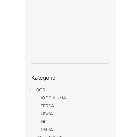
Přeskočit
Kategorie
kategorie
IQOS
IQOS ILUMA
TEREA
LEVIA
FiiT
DELIA