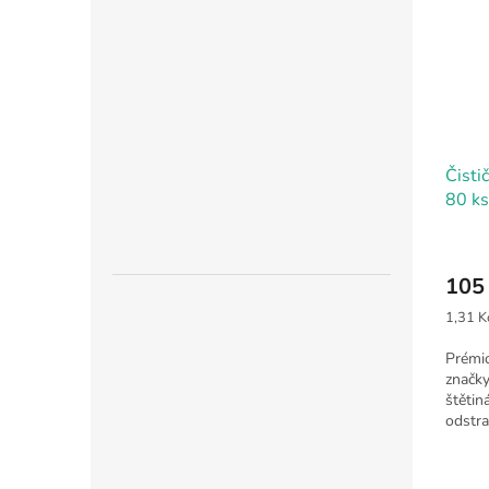
Čisti
80 ks
105
Měrná
1,31 Kč
cena:
Prémio
značk
štětin
odstra
tahem.