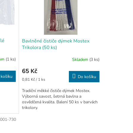
ílé
Bavlněné čističe dýmek Mostex
Trikolora (50 ks)
dem
(1 ks)
Skladem
(3 ks)
65 Kč
 košíku
Do košíku
Měrná
0,81 Kč / 1 ks
cena:
Tradiční měkké čističe dýmek Mostex.
Výborná savost, šetrná bavlna a
osvědčená kvalita. Balení 50 ks v barvách
trikolory.
-001-730