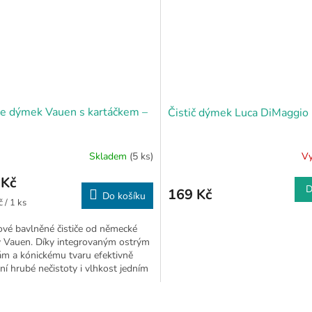
če dýmek Vauen s kartáčkem –
Čistič dýmek Luca DiMaggio
Skladem
(5 ks)
V
 Kč
D
169 Kč
Do košíku
 / 1 ks
vé bavlněné čističe od německé
y Vauen. Díky integrovaným ostrým
ám a kónickému tvaru efektivně
ní hrubé nečistoty i vlhkost jedním
 Extra pevný...
O