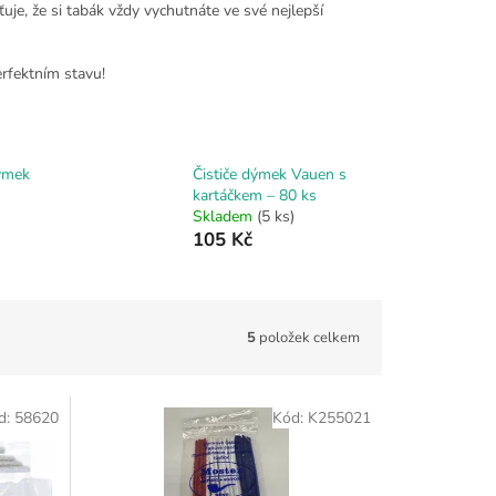
ťuje, že si tabák vždy vychutnáte ve své nejlepší
rfektním stavu!
dýmek
Čističe dýmek Vauen s
kartáčkem – 80 ks
Skladem
(5 ks)
105 Kč
5
položek celkem
d:
58620
Kód:
K255021