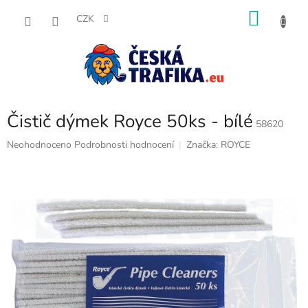
Přejít
NÁKU
na
CZK
obsah
KOŠÍK
Čistič dýmek Royce 50ks - bílé
58620
Průměrné
Neohodnoceno
Podrobnosti hodnocení
Značka:
ROYCE
hodnocení
produktu
je
0,0
z
5
hvězdiček.