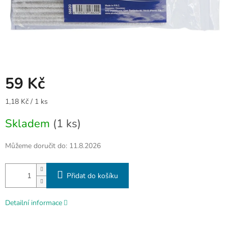
59 Kč
Měrná
1,18 Kč / 1 ks
cena:
Skladem
(1 ks)
Můžeme doručit do:
11.8.2026
Přidat do košíku
Detailní informace