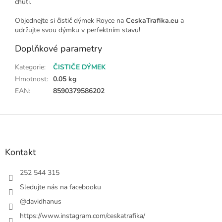
chuti.
Objednejte si čistič dýmek Royce na
CeskaTrafika.eu
a
udržujte svou dýmku v perfektním stavu!
Doplňkové parametry
Kategorie
:
ČISTIČE DÝMEK
Hmotnost
:
0.05 kg
EAN
:
8590379586202
Z
á
p
a
Kontakt
t
í
252 544 315
Sledujte nás na facebooku
@davidhanus
https://www.instagram.com/ceskatrafika/