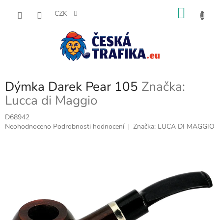
Přejít
NÁKU
na
CZK
obsah
KOŠÍK
Dýmka Darek Pear 105
Značka:
Lucca di Maggio
D68942
Průměrné
Neohodnoceno
Podrobnosti hodnocení
Značka:
LUCA DI MAGGIO
hodnocení
produktu
je
0,0
z
5
hvězdiček.