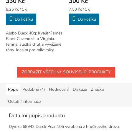
330 Kč
300 Kč
Měrná
Měrná
8,25 Kč / 1 g
7,50 Kč / 1 g
cena:
cena:
Do košíku
Do košíku
Alsbo Black 40g: Kvalitní směs
Black Cavendish a Virginia.
Jemná, sladká chuť a vyvážené
tóny. Ideální pro milovníky
aromatických směsí.
ZOBRAZIT VŠECHNY SOUVISEJÍCÍ PRODUKTY
Popis
Podobné (4)
Hodnocení
Diskuze
Značka
Ostatní informace
Detailní popis produktu
Dýmka 68942 Darek Pear 105 vyrobená z hruškového dřeva.