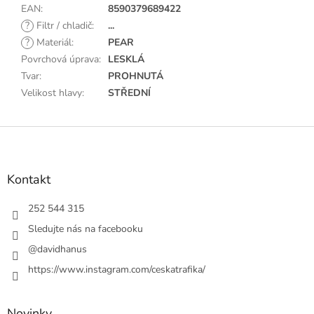
EAN
:
8590379689422
?
Filtr / chladič
:
...
?
Materiál
:
PEAR
Povrchová úprava
:
LESKLÁ
Tvar
:
PROHNUTÁ
Velikost hlavy
:
STŘEDNÍ
Z
á
p
a
Kontakt
t
í
252 544 315
Sledujte nás na facebooku
@davidhanus
https://www.instagram.com/ceskatrafika/
Novinky