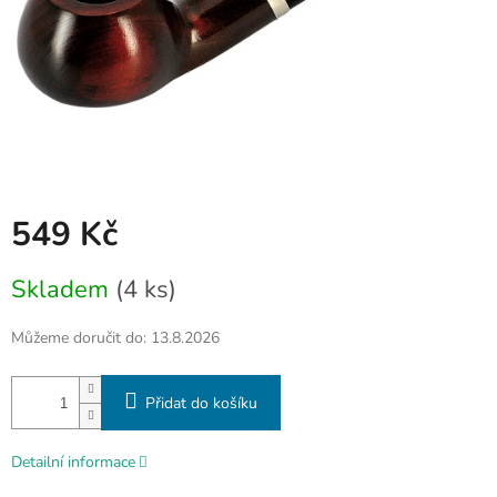
549 Kč
Měrná
Skladem
(4 ks)
cena:
Můžeme doručit do:
13.8.2026
Přidat do košíku
Detailní informace