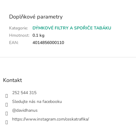
Doplňkové parametry
Kategorie
:
DÝMKOVÉ FILTRY A SPOŘIČE TABÁKU
Hmotnost
:
0.1 kg
EAN
:
4014856000110
Z
á
p
a
Kontakt
t
í
252 544 315
Sledujte nás na facebooku
@davidhanus
https://www.instagram.com/ceskatrafika/