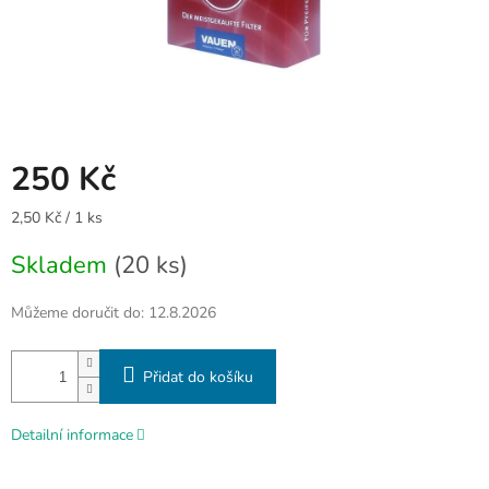
250 Kč
Měrná
2,50 Kč / 1 ks
cena:
Skladem
(20 ks)
Můžeme doručit do:
12.8.2026
Přidat do košíku
Detailní informace