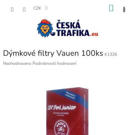
Přejít
NÁKU
na
CZK
obsah
KOŠÍK
Dýmkové filtry Vauen 100ks
K1326
Průměrné
Neohodnoceno
Podrobnosti hodnocení
hodnocení
produktu
je
0,0
z
5
hvězdiček.