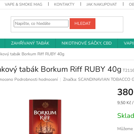
VAPE & SMOKE MAG
KONTAKTY
JAK NAKUPOVAT
O
HLEDAT
ZAHŘÍVANÝ TABÁK
NIKOTINOVÉ SÁČKY, CBD
VAP
kový tabák Borkum Riff RUBY 40g
kový tabák Borkum Riff RUBY 40g
T2116
né
noceno
Podrobnosti hodnocení
Značka:
SCANDINAVIAN TOBACCO 
ní
380
u
Měrná
9,50 Kč /
cena:
Skla
k.
Můžeme d