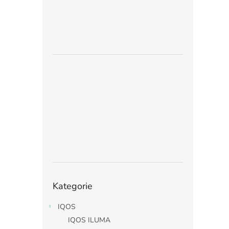
Přeskočit
Kategorie
kategorie
IQOS
IQOS ILUMA