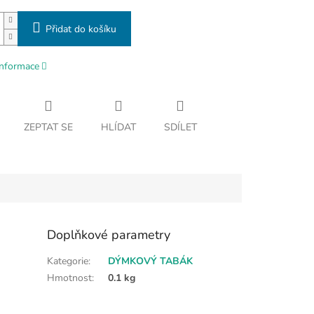
Přidat do košíku
informace
ZEPTAT SE
HLÍDAT
SDÍLET
Doplňkové parametry
Kategorie
:
DÝMKOVÝ TABÁK
Hmotnost
:
0.1 kg