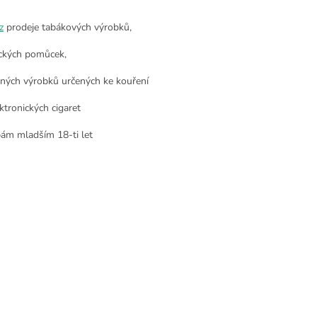
z
prodeje tabákových výrobků,
ckých pomůcek,
nných výrobků určených ke kouření
ktronických cigaret
ám mladším 18-ti let