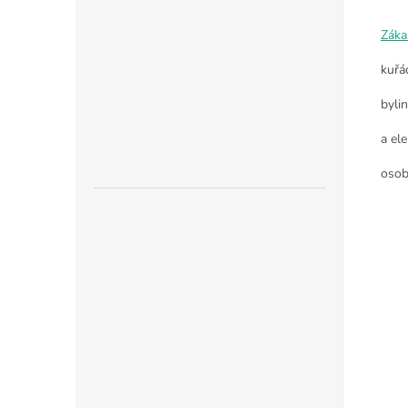
Záka
kuřá
byli
a ele
osob