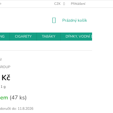
BCHODNÍ PODMÍNKY
PODMÍNKY OCHRANY OSOBNÍCH ÚDAJŮ
CZK
Přihlášení
NÁKUPNÍ
Prázdný košík
KOŠÍK
ING
CIGARETY
TABÁKY
DÝMKY, VODNÍ DÝMKY
J
GROUP
 Kč
 1 g
dem
(47 ks)
oručit do:
11.8.2026