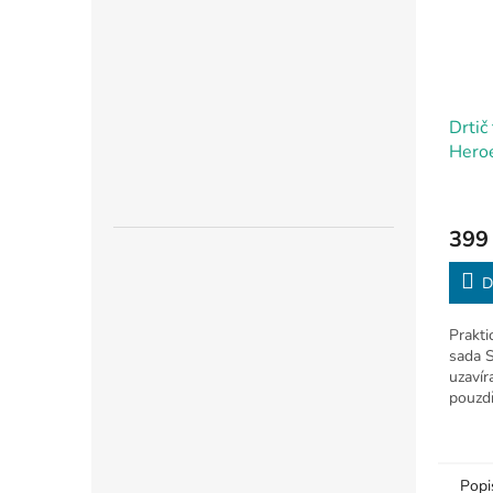
Drtič
Heroe
51m
399
D
Prakti
sada 
uzaví
pouzdř
společ
vodě. 
prémio
Popi