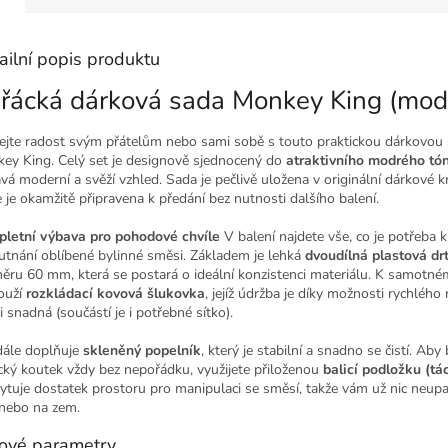
ailní popis produktu
řácká dárková sada Monkey King (mod
ejte radost svým přátelům nebo sami sobě s touto praktickou dárkovou
ey King. Celý set je designově sjednocený do
atraktivního modrého tó
vá moderní a svěží vzhled. Sada je pečlivě uložena v originální dárkové kr
e je okamžitě připravena k předání bez nutnosti dalšího balení.
letní výbava pro pohodové chvíle
V balení najdete vše, co je potřeba k
utnání oblíbené bylinné směsi. Základem je lehká
dvoudílná plastová dr
ěru 60 mm, která se postará o ideální konzistenci materiálu. K samotné
ouží
rozkládací kovová šlukovka
, jejíž údržba je díky možnosti rychlého 
 snadná (součástí je i potřebné sítko).
dále doplňuje
skleněný popelník
, který je stabilní a snadno se čistí. Aby
cký koutek vždy bez nepořádku, využijete přiloženou
balicí podložku (tá
ytuje dostatek prostoru pro manipulaci se směsí, takže vám už nic neup
 nebo na zem.
čové parametry