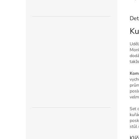
Det
Ku
Uděl
Monk
dodá
takž
Komp
vych
prům
posl
velmi
Set 
kuřá
posk
stůl
Klí