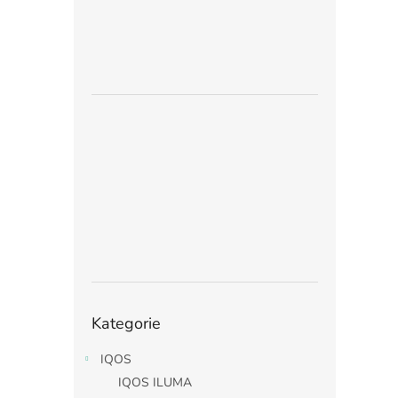
Přeskočit
Kategorie
kategorie
IQOS
IQOS ILUMA