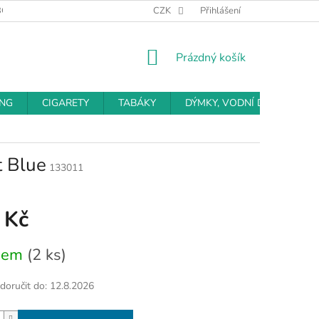
BCHODNÍ PODMÍNKY
PODMÍNKY OCHRANY OSOBNÍCH ÚDAJŮ
CZK
Přihlášení
NÁKUPNÍ
Prázdný košík
KOŠÍK
ING
CIGARETY
TABÁKY
DÝMKY, VODNÍ DÝMKY
t Blue
133011
 Kč
dem
(2 ks)
oručit do:
12.8.2026