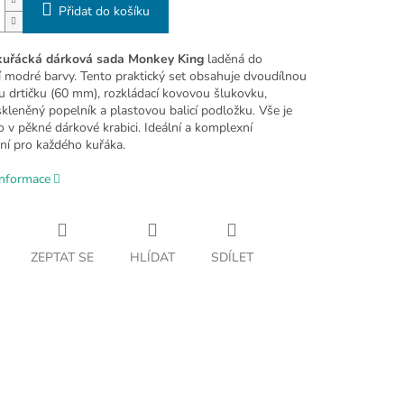
Přidat do košíku
kuřácká dárková sada Monkey King
laděná do
ní modré barvy. Tento praktický set obsahuje dvoudílnou
u drtičku (60 mm), rozkládací kovovou šlukovku,
kleněný popelník a plastovou balicí podložku. Vše je
 v pěkné dárkové krabici. Ideální a komplexní
ní pro každého kuřáka.
informace
ZEPTAT SE
HLÍDAT
SDÍLET