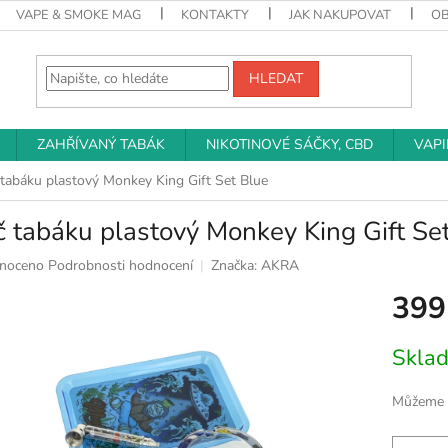
VAPE & SMOKE MAG
KONTAKTY
JAK NAKUPOVAT
O
HLEDAT
ZAHŘÍVANÝ TABÁK
NIKOTINOVÉ SÁČKY, CBD
VAP
 tabáku plastový Monkey King Gift Set Blue
č tabáku plastový Monkey King Gift Se
né
noceno
Podrobnosti hodnocení
Značka:
AKRA
ní
399
u
Měrná
Skla
cena:
k.
Můžeme d