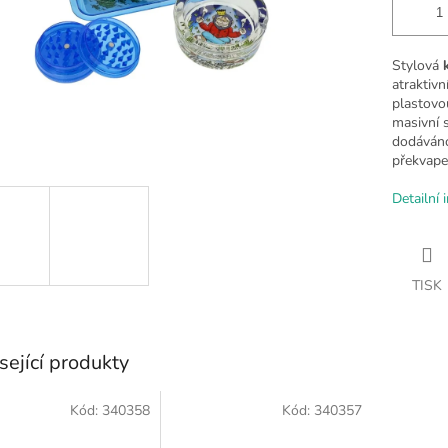
Stylová
atraktiv
plastovo
masivní s
dodáváno
překvape
Detailní 
TISK
sející produkty
Kód:
340358
Kód:
340357