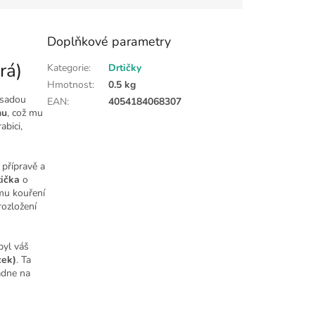
Doplňkové parametry
rá)
Kategorie
:
Drtičky
Hmotnost
:
0.5 kg
 sadou
EAN
:
4054184068307
nu
, což mu
abici,
 přípravě a
tička
o
mu kouření
rozložení
 byl váš
cek)
. Ta
adne na