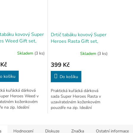
 tabáku kovový Super
Drtič tabáku kovový Super
s Weed Gift set,
Heroes Rasta Gift set,
m
51mm
Skladem
(3 ks)
Skladem
(3 ks)
 Kč
399 Kč
o košíku
Do košíku
cká kuřácká dárková
Praktická kuřácká dárková
Super Heroes Weed v
sada Super Heroes Rasta v
ratelném koženkovém
uzavíratelném koženkovém
e na zip. Ideální
pouzdře na zip. Ideální
ník na cesty, výlety či k
společník na cesty, výlety či k
Uvnitř najdete
vodě. Uvnitř najdete
vý...
prémiový...
s
Hodnocení
Diskuze
Značka
Ostatní informace