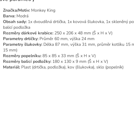
Značka/Motiv:
Monkey King
Barva:
Modrá
Obsah sady:
1x dvoudílná drtička, 1x kovová šlukovka, 1x skleněný po
balicí podložka
Rozměry dárkové krabice:
250 x 206 x 48 mm (Š x H x V)
Parametry drtičky:
Průměr 60 mm, výška 24 mm
Parametry šlukovky:
Délka 87 mm, výška 31 mm, průměr kotlíku 15 
15 mm)
Rozměry popelníku:
85 x 85 x 33 mm (Š x H x V)
Rozměry balicí podložky:
180 x 130 x 9 mm (Š x H x V)
Materiál:
Plast (drtička, podložka), kov (šlukovka), sklo (popelník)