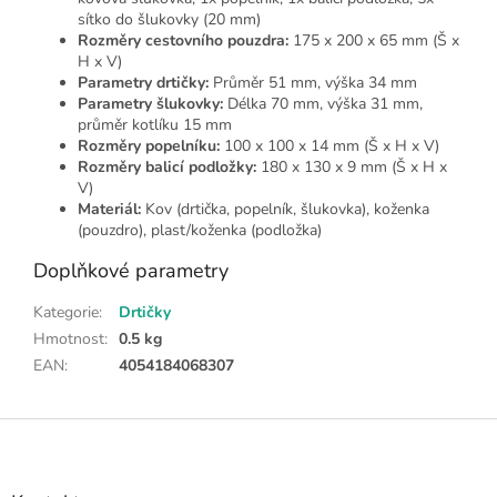
sítko do šlukovky (20 mm)
Rozměry cestovního pouzdra:
175 x 200 x 65 mm (Š x
H x V)
Parametry drtičky:
Průměr 51 mm, výška 34 mm
Parametry šlukovky:
Délka 70 mm, výška 31 mm,
průměr kotlíku 15 mm
Rozměry popelníku:
100 x 100 x 14 mm (Š x H x V)
Rozměry balicí podložky:
180 x 130 x 9 mm (Š x H x
V)
Materiál:
Kov (drtička, popelník, šlukovka), koženka
(pouzdro), plast/koženka (podložka)
Doplňkové parametry
Kategorie
:
Drtičky
Hmotnost
:
0.5 kg
EAN
:
4054184068307
Z
á
p