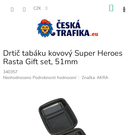
Přejít
NÁKU
na
CZK
obsah
KOŠÍK
Drtič tabáku kovový Super Heroes
Rasta Gift set, 51mm
340357
Průměrné
Neohodnoceno
Podrobnosti hodnocení
Značka:
AKRA
hodnocení
produktu
je
0,0
z
5
hvězdiček.