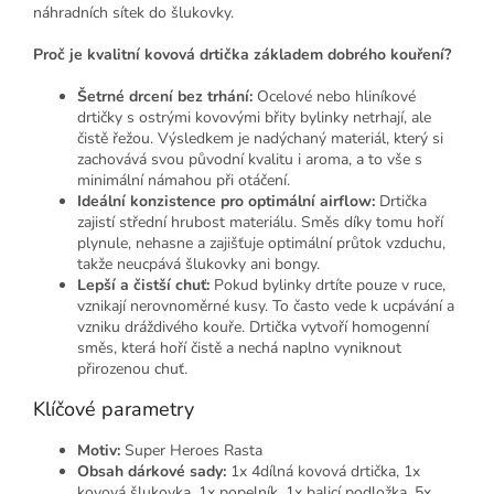
náhradních sítek do šlukovky.
Proč je kvalitní kovová drtička základem dobrého kouření?
Šetrné drcení bez trhání:
Ocelové nebo hliníkové
drtičky s ostrými kovovými břity bylinky netrhají, ale
čistě řežou. Výsledkem je nadýchaný materiál, který si
zachovává svou původní kvalitu i aroma, a to vše s
minimální námahou při otáčení.
Ideální konzistence pro optimální airflow:
Drtička
zajistí střední hrubost materiálu. Směs díky tomu hoří
plynule, nehasne a zajišťuje optimální průtok vzduchu,
takže neucpává šlukovky ani bongy.
Lepší a čistší chuť:
Pokud bylinky drtíte pouze v ruce,
vznikají nerovnoměrné kusy. To často vede k ucpávání a
vzniku dráždivého kouře. Drtička vytvoří homogenní
směs, která hoří čistě a nechá naplno vyniknout
přirozenou chuť.
Klíčové parametry
Motiv:
Super Heroes Rasta
Obsah dárkové sady:
1x 4dílná kovová drtička, 1x
kovová šlukovka, 1x popelník, 1x balicí podložka, 5x