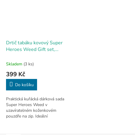
Drtič tabáku kovový Super
Heroes Weed Gift set,
51mm
Skladem
(3 ks)
399 Kč
Do košíku
Praktická kuřácká dárková sada
Super Heroes Weed v
uzavíratelném koženkovém
pouzdře na zip. Ideální
společník na cesty, výlety či k
vodě. Uvnitř najdete prémiový...