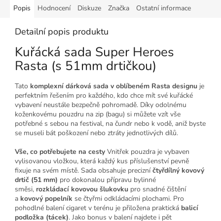
Popis
Hodnocení
Diskuze
Značka
Ostatní informace
Detailní popis produktu
Kuřácká sada Super Heroes
Rasta (s 51mm drtičkou)
Tato
komplexní dárková sada v oblíbeném Rasta designu
je
perfektním řešením pro každého, kdo chce mít své kuřácké
vybavení neustále bezpečně pohromadě. Díky odolnému
koženkovému pouzdru na zip (bagu) si můžete vzít vše
potřebné s sebou na festival, na čundr nebo k vodě, aniž byste
se museli bát poškození nebo ztráty jednotlivých dílů.
Vše, co potřebujete na cesty
Vnitřek pouzdra je vybaven
vylisovanou vložkou, která každý kus příslušenství pevně
fixuje na svém místě. Sada obsahuje precizní
čtyřdílný kovový
drtič (51 mm)
pro dokonalou přípravu bylinné
směsi,
rozkládací kovovou šlukovku
pro snadné čištění
a
kovový popelník
se čtyřmi odkládacími plochami. Pro
pohodlné balení cigaret v terénu je přiložena praktická
balicí
podložka (tácek)
. Jako bonus v balení najdete i pět