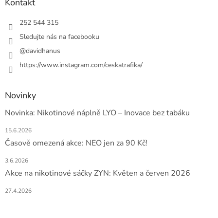
a
Kontakt
t
í
252 544 315
Sledujte nás na facebooku
@davidhanus
https://www.instagram.com/ceskatrafika/
Novinky
Novinka: Nikotinové náplně LYO – Inovace bez tabáku
15.6.2026
Časově omezená akce: NEO jen za 90 Kč!
3.6.2026
Akce na nikotinové sáčky ZYN: Květen a červen 2026
27.4.2026