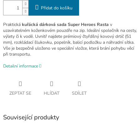
Přidat do košíku
Praktická
kuřácká dárková sada Super Heroes Rasta
v
uzavíratelném koženkovém pouzdře na zip. Ideální společník na cesty,
výlety či k vodě. Uvnitř najdete prémiový čtyřdílný kovový drtič (51
mm), rozkládací šlukovku, popelník, balicí podložku a náhradní sítka.
Vše je bezpečně uloženo ve speciální vložce, která brání pohybu věcí
při transportu.
Detailní informace
ZEPTAT SE
HLÍDAT
SDÍLET
Související produkty