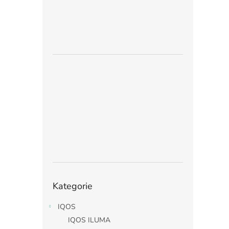
Přeskočit
Kategorie
kategorie
IQOS
IQOS ILUMA