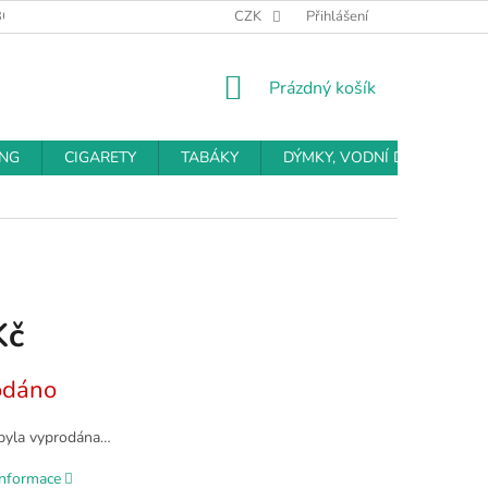
BCHODNÍ PODMÍNKY
PODMÍNKY OCHRANY OSOBNÍCH ÚDAJŮ
CZK
Přihlášení
NÁKUPNÍ
Prázdný košík
KOŠÍK
ING
CIGARETY
TABÁKY
DÝMKY, VODNÍ DÝMKY
Kč
odáno
byla vyprodána…
informace