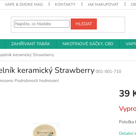
VAPE & SMOKE MAG
KONTAKTY
JAK NAKUPOVAT
O
HLEDAT
ZAHŘÍVANÝ TABÁK
NIKOTINOVÉ SÁČKY, CBD
VAP
pelník keramický Strawberry
lník keramický Strawberry
001-001-710
né
noceno
Podrobnosti hodnocení
ní
39 
u
Měrná
Vypr
cena:
k.
Položka 
Detailní 