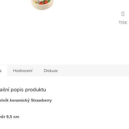
TISK
s
Hodnocení
Diskuze
ailní popis produktu
lník keramický Strawberry
ěr 9,5 cm