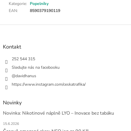
Kategorie
:
Popelníky
EAN
:
8590379190119
Z
á
p
a
Kontakt
t
í
252 544 315
Sledujte nás na facebooku
@davidhanus
https://www.instagram.com/ceskatrafika/
Novinky
Novinka: Nikotinové náplně LYO – Inovace bez tabáku
15.6.2026