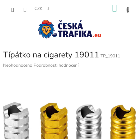
Přejít
NÁKU
na
CZK
obsah
KOŠÍK
Típátko na cigarety 19011
TP_19011
Průměrné
Neohodnoceno
Podrobnosti hodnocení
hodnocení
produktu
je
0,0
z
5
hvězdiček.