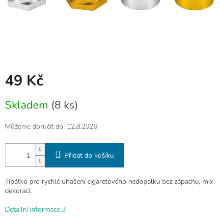
49 Kč
Měrná
Skladem
(8 ks)
cena:
Můžeme doručit do:
12.8.2026
Přidat do košíku
Típátko pro rychlé uhašení cigaretového nedopalku bez zápachu, mix
dekorací.
Detailní informace