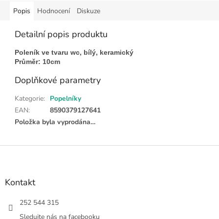
Popis
Hodnocení
Diskuze
Detailní popis produktu
Poleník ve tvaru wc, bílý, keramický
Průměr: 10cm
Doplňkové parametry
Kategorie
:
Popelníky
EAN
:
8590379127641
Položka byla vyprodána…
Z
á
p
a
Kontakt
t
í
252 544 315
Sledujte nás na facebooku