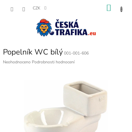
Přejít
NÁKU
na
CZK
obsah
KOŠÍK
Popelník WC bílý
001-001-606
Průměrné
Neohodnoceno
Podrobnosti hodnocení
hodnocení
produktu
je
0,0
z
5
hvězdiček.