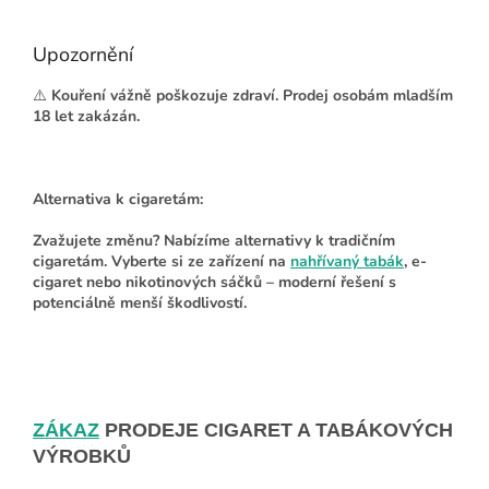
Upozornění
⚠️
Kouření vážně poškozuje zdraví. Prodej osobám mladším
18 let zakázán.
Alternativa k cigaretám:
Zvažujete změnu?
Nabízíme alternativy k tradičním
cigaretám. Vyberte si ze zařízení na
nahřívaný tabák
, e-
cigaret nebo nikotinových sáčků – moderní řešení s
potenciálně menší škodlivostí.
ZÁKAZ
PRODEJE CIGARET A TABÁKOVÝCH
VÝROBKŮ