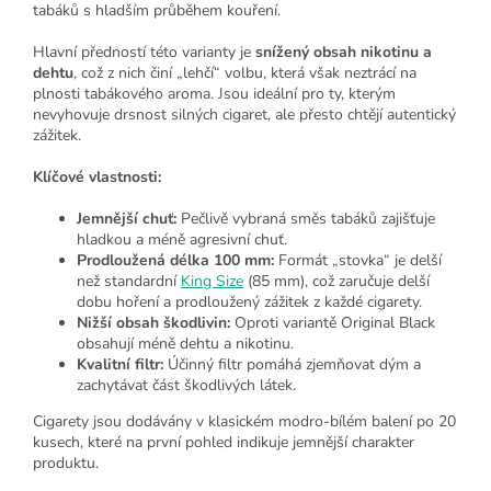
tabáků s hladším průběhem kouření.
Hlavní předností této varianty je
snížený obsah nikotinu a
dehtu
, což z nich činí „lehčí“ volbu, která však neztrácí na
plnosti tabákového aroma. Jsou ideální pro ty, kterým
nevyhovuje drsnost silných cigaret, ale přesto chtějí autentický
zážitek.
Klíčové vlastnosti:
Jemnější chuť:
Pečlivě vybraná směs tabáků zajišťuje
hladkou a méně agresivní chuť.
Prodloužená délka 100 mm:
Formát „stovka“ je delší
než standardní
King Size
(85 mm), což zaručuje delší
dobu hoření a prodloužený zážitek z každé cigarety.
Nižší obsah škodlivin:
Oproti variantě Original Black
obsahují méně dehtu a nikotinu.
Kvalitní filtr:
Účinný filtr pomáhá zjemňovat dým a
zachytávat část škodlivých látek.
Cigarety jsou dodávány v klasickém modro-bílém balení po 20
kusech, které na první pohled indikuje jemnější charakter
produktu.