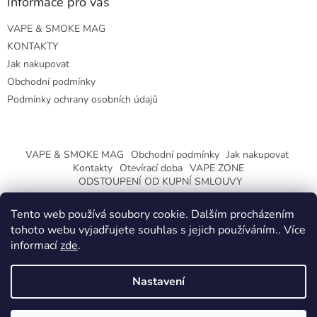
Informace pro vás
VAPE & SMOKE MAG
KONTAKTY
Jak nakupovat
Obchodní podmínky
Podmínky ochrany osobních údajů
VAPE & SMOKE MAG
Obchodní podmínky
Jak nakupovat
Kontakty
Otevírací doba
VAPE ZONE
ODSTOUPENÍ OD KUPNÍ SMLOUVY
Tento web používá soubory cookie. Dalším procházením
tohoto webu vyjadřujete souhlas s jejich používáním.. Více
informací
zde
.
Vytvořil Shoptet
Nastavení
Copyright 2026
CeskaTrafika.eu
. Všechna práva vyhrazena.
ZMĚNA OTEVÍRACÍ DOBY O PRÁZDNINÁCH.