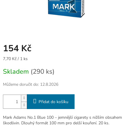
154 Kč
Měrná
7,70 Kč / 1 ks
cena:
Skladem
(290 ks)
Můžeme doručit do:
12.8.2026
Přidat do košíku
Mark Adams No.1 Blue 100 – jemnější cigarety s nižším obsahem
škodlivin. Dlouhý formát 100 mm pro delší kouření. 20 ks.