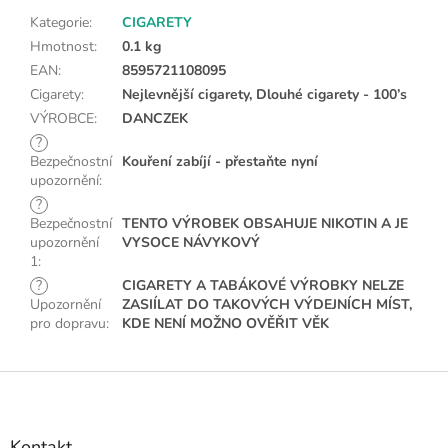
Kategorie
:
CIGARETY
Hmotnost
:
0.1 kg
EAN
:
8595721108095
Cigarety
:
Nejlevnější cigarety, Dlouhé cigarety - 100’s
VÝROBCE
:
DANCZEK
?
Bezpečnostní
Kouření zabíjí - přestaňte nyní
upozornění
:
?
Bezpečnostní
TENTO VÝROBEK OBSAHUJE NIKOTIN A JE
upozornění
VYSOCE NÁVYKOVÝ
1
:
?
CIGARETY A TABÁKOVÉ VÝROBKY NELZE
Upozornění
ZASIÍLAT DO TAKOVÝCH VÝDEJNÍCH MÍST,
pro dopravu
:
KDE NENÍ MOŽNO OVĚŘIT VĚK
Z
á
p
a
Kontakt