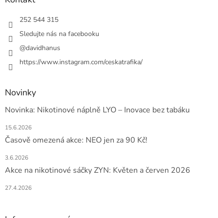
t
í
252 544 315
Sledujte nás na facebooku
@davidhanus
https://www.instagram.com/ceskatrafika/
Novinky
Novinka: Nikotinové náplně LYO – Inovace bez tabáku
15.6.2026
Časově omezená akce: NEO jen za 90 Kč!
3.6.2026
Akce na nikotinové sáčky ZYN: Květen a červen 2026
27.4.2026