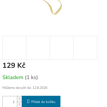
129 Kč
Měrná
Skladem
(1 ks)
cena:
Můžeme doručit do:
12.8.2026
Přidat do košíku