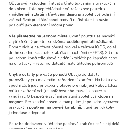
Oživte svůj každodenní rituál s tímto luxusním a praktickým
doplňkem. Toto nepřehlédnutelné koženkové pouzdro
v
nádherném zlatém třpytivém designu
spolehlivě ochrání
váš nahřívač před škrábanci, pády či nečistotami, a navíc
poslouží jako elegantní módní prvek.
Vše přehledně na jednom místě
Uvnitř pouzdra se nachází
chytře řešený prostor se
dvěma oddělenými přihrádkami
.
První z nich je navržena přesně pro vaše zařízení IQOS, do té
druhé snadno zasunete krabičku s náplněmi (HEETS). S tímto
pouzdrem končí zdlouhavé hledání krabiček po kapsách nebo
na dně tašky – všechno důležité máte úhledně pohromadě.
Chytré detaily pro vaše pohodlí
Obal je do detailu
promyšlený pro maximální každodenní komfort. Na boku a ve
spodní části jsou připraveny
otvory pro nabíjecí kabel
, takže
můžete zařízení nabíjet, aniž byste ho museli z pouzdra
vyndávat. O bezpečné zavírání se stará spolehlivá
klopa na
magnet
. Pro snadné nošení a manipulaci je pouzdro vybaveno
praktickým
poutkem na pevné karabině
, které lze kdykoliv
jednoduše odepnout.
Pouzdro dodáváme v úhledné papírové krabičce, což z něj dělá