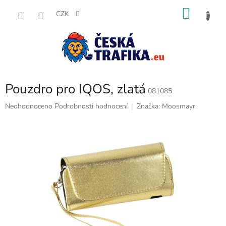
Přejít
NÁKU
na
CZK
obsah
KOŠÍK
Pouzdro pro IQOS, zlatá
081085
Průměrné
Neohodnoceno
Podrobnosti hodnocení
Značka:
Moosmayr
hodnocení
produktu
je
0,0
z
5
hvězdiček.