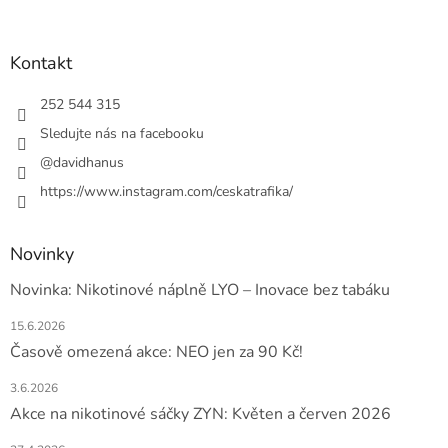
á
p
a
Kontakt
t
í
252 544 315
Sledujte nás na facebooku
@davidhanus
https://www.instagram.com/ceskatrafika/
Novinky
Novinka: Nikotinové náplně LYO – Inovace bez tabáku
15.6.2026
Časově omezená akce: NEO jen za 90 Kč!
3.6.2026
Akce na nikotinové sáčky ZYN: Květen a červen 2026