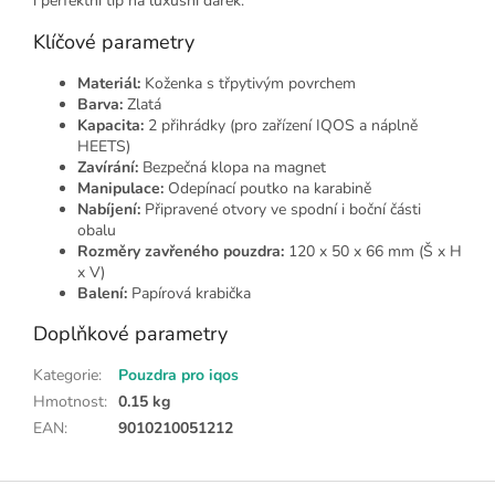
i perfektní tip na luxusní dárek.
Klíčové parametry
Materiál:
Koženka s třpytivým povrchem
Barva:
Zlatá
Kapacita:
2 přihrádky (pro zařízení IQOS a náplně
HEETS)
Zavírání:
Bezpečná klopa na magnet
Manipulace:
Odepínací poutko na karabině
Nabíjení:
Připravené otvory ve spodní i boční části
obalu
Rozměry zavřeného pouzdra:
120 x 50 x 66 mm (Š x H
x V)
Balení:
Papírová krabička
Doplňkové parametry
Kategorie
:
Pouzdra pro iqos
Hmotnost
:
0.15 kg
EAN
:
9010210051212
Z