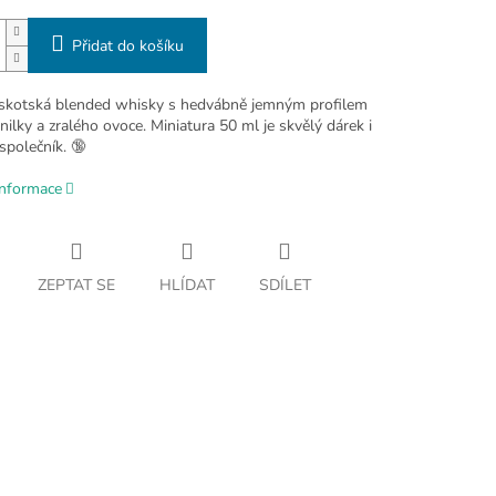
Přidat do košíku
 skotská blended whisky s hedvábně jemným profilem
ilky a zralého ovoce. Miniatura 50 ml je skvělý dárek i
společník. 🔞
informace
ZEPTAT SE
HLÍDAT
SDÍLET