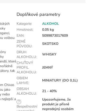
Doplňkové parametry
otských
Kategorie
:
ALKOHOL
isky
Hmotnost
:
0.05 kg
eganci,
EAN
:
5099873017609
nou volbou
ZEMĚ
SKOTSKO
PŮVODU
:
tóny
DRUH
WHISKY
sky
ALKOHOLU
:
ndlí, které
CHUŤOVÝ
imořádně
PROFIL
JEMNÝ
átory, tak
ALKOHOLU
:
OBJEM
MINIATURY (DO 0,1L)
LAHVE
:
kem Chivas
OBSAH
ou jako
21 - 40%
ALKOHOLU
:
ry nebo
 nejlepší a
Upozorňujeme, že
?
produkt je přísně
Bespečnostní
neprodejný osobám