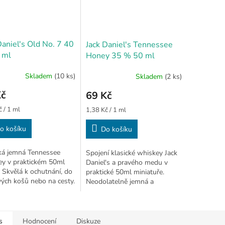
Daniel's Old No. 7 40
Jack Daniel's Tennessee
 ml
Honey 35 % 50 ml
Skladem
(10 ks)
Skladem
(2 ks)
Kč
69 Kč
Měrná
 / 1 ml
1,38 Kč / 1 ml
cena:
o košíku
Do košíku
ká jemná Tennessee
Spojení klasické whiskey Jack
ey v praktickém 50ml
Daniel's a pravého medu v
. Skvělá k ochutnání, do
praktické 50ml miniatuře.
ých košů nebo na cesty.
Neodolatelně jemná a
nasládlá chuť. 🔞
s
Hodnocení
Diskuze