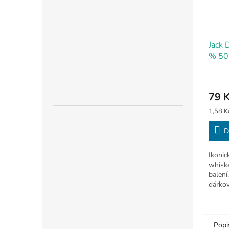
Jack 
% 50
79 
Měrná
1,58 Kč
cena:
D
Ikonic
whisk
balení
dárkov
🔞
Popi