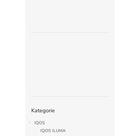
Přeskočit
Kategorie
kategorie
IQOS
IQOS ILUMA