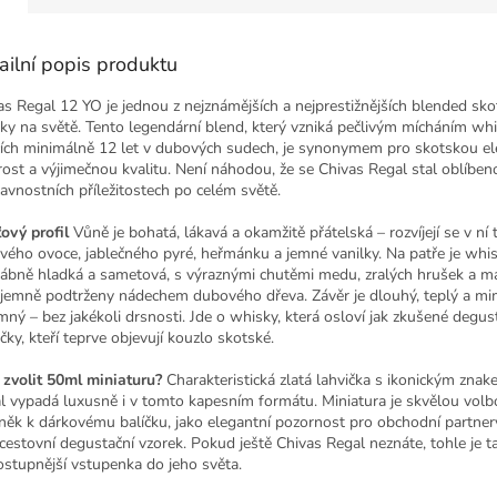
ailní popis produktu
as Regal 12 YO je jednou z nejznámějších a nejprestižnějších blended sk
ky na světě. Tento legendární blend, který vzniká pečlivým mícháním wh
ících minimálně 12 let v dubových sudech, je synonymem pro skotskou el
rost a výjimečnou kvalitu. Není náhodou, že se Chivas Regal stal oblíbe
lavnostních příležitostech po celém světě.
ový profil
Vůně je bohatá, lákavá a okamžitě přátelská – rozvíjejí se v ní 
tvého ovoce, jablečného pyré, heřmánku a jemné vanilky. Na patře je whi
ábně hladká a sametová, s výraznými chutěmi medu, zralých hrušek a ma
 jemně podtrženy nádechem dubového dřeva. Závěr je dlouhý, teplý a m
emný – bez jakékoli drsnosti. Jde o whisky, která osloví jak zkušené degust
čky, kteří teprve objevují kouzlo skotské.
 zvolit 50ml miniaturu?
Charakteristická zlatá lahvička s ikonickým zna
l vypadá luxusně i v tomto kapesním formátu. Miniatura je skvělou volb
něk k dárkovému balíčku, jako elegantní pozornost pro obchodní partne
 cestovní degustační vzorek. Pokud ještě Chivas Regal neznáte, tohle je ta
ostupnější vstupenka do jeho světa.