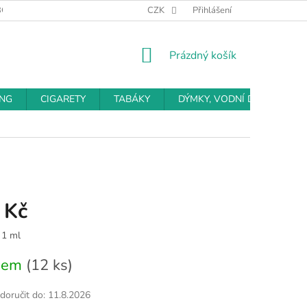
BCHODNÍ PODMÍNKY
PODMÍNKY OCHRANY OSOBNÍCH ÚDAJŮ
CZK
Přihlášení
NÁKUPNÍ
Prázdný košík
KOŠÍK
ING
CIGARETY
TABÁKY
DÝMKY, VODNÍ DÝMKY
 Kč
 1 ml
dem
(12 ks)
oručit do:
11.8.2026