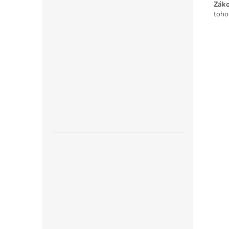
Záko
toho