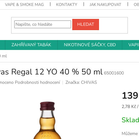
VAPE & SMOKE MAG
KONTAKTY
JAK NAKUPOVAT
O
HLEDAT
ZAHŘÍVANÝ TABÁK
NIKOTINOVÉ SÁČKY, CBD
VAP
0 ml
vas Regal 12 YO 40 % 50 ml
65001600
né
noceno
Podrobnosti hodnocení
Značka:
CHIVAS
ní
139
u
Měrná
2,78 Kč /
cena:
Skla
k.
Můžeme d