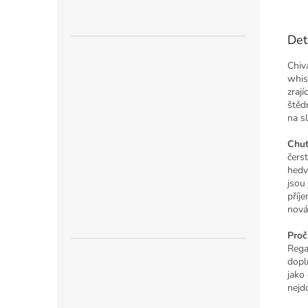
Det
Chiv
whis
zraj
štěd
na s
Chuť
čers
hedv
jsou
příj
nová
Proč
Rega
dopl
jako
nejd