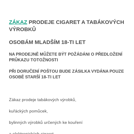
ZÁKAZ
PRODEJE CIGARET A TABÁKOVÝCH
VÝROBKŮ
OSOBÁM MLADŠÍM 18-TI LET
NA PRODEJNĚ MŮŽETE BÝT POŽÁDÁNI O PŘEDLOŽENÍ
PRŮKAZU TOTOŽNOSTI
PŘI DORUČENÍ POŠTOU BUDE ZÁSILKA VYDÁNA POUZE
OSOBĚ STARŠÍ 18-TI LET
Zákaz prodeje tabákových výrobků,
kuřáckých pomůcek,
bylinných výrobků určených ke kouření
a elektronických cigaret