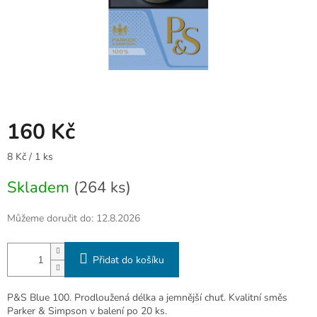
160 Kč
Měrná
8 Kč / 1 ks
cena:
Skladem
(264 ks)
Můžeme doručit do:
12.8.2026
Přidat do košíku
P&S Blue 100. Prodloužená délka a jemnější chuť. Kvalitní směs
Parker & Simpson v balení po 20 ks.