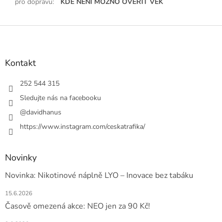
pro dopravu
:
KDE NENÍ MOŽNO OVĚŘIT VĚK
Z
á
p
a
Kontakt
t
í
252 544 315
Sledujte nás na facebooku
@davidhanus
https://www.instagram.com/ceskatrafika/
Novinky
Novinka: Nikotinové náplně LYO – Inovace bez tabáku
15.6.2026
Časově omezená akce: NEO jen za 90 Kč!