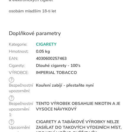
osobám mladším 18-ti let
Doplňkové parametry
Kategorie
:
CIGARETY
Hmotnost
:
0.05 kg
EAN
:
4030600257463
Cigarety
:
Dlouhé cigarety - 100’s
VÝROBCE
:
IMPERIAL TOBACCO
?
Bezpečnostní
Kouření zabíjí - přestaňte nyní
upozornění
:
?
Bezpečnostní
TENTO VÝROBEK OBSAHUJE NIKOTIN A JE
upozornění
VYSOCE NÁVYKOVÝ
1
:
?
CIGARETY A TABÁKOVÉ VÝROBKY NELZE
Upozornění
ZASIÍLAT DO TAKOVÝCH VÝDEJNÍCH MÍST,