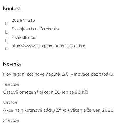
p
a
Kontakt
t
í
252 544 315
Sledujte nás na facebooku
@davidhanus
https://www.instagram.com/ceskatrafika/
Novinky
Novinka: Nikotinové náplně LYO – Inovace bez tabáku
15.6.2026
Časově omezená akce: NEO jen za 90 Kč!
3.6.2026
Akce na nikotinové sáčky ZYN: Květen a červen 2026
27.4.2026