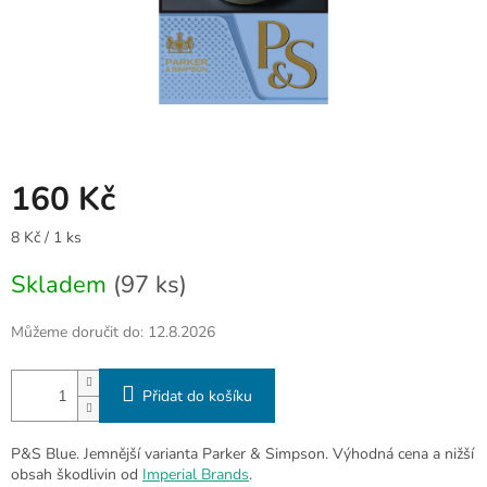
160 Kč
Měrná
8 Kč / 1 ks
cena:
Skladem
(97 ks)
Můžeme doručit do:
12.8.2026
Přidat do košíku
P&S Blue. Jemnější varianta Parker & Simpson. Výhodná cena a nižší
obsah škodlivin od
Imperial Brands
.