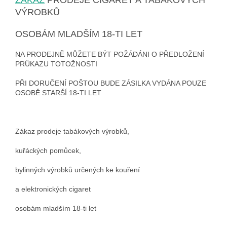
ZÁKAZ
PRODEJE CIGARET A TABÁKOVÝCH
VÝROBKŮ
OSOBÁM MLADŠÍM 18-TI LET
NA PRODEJNĚ MŮŽETE BÝT POŽÁDÁNI O PŘEDLOŽENÍ
PRŮKAZU TOTOŽNOSTI
PŘI DORUČENÍ POŠTOU BUDE ZÁSILKA VYDÁNA POUZE
OSOBĚ STARŠÍ 18-TI LET
Zákaz prodeje tabákových výrobků,
kuřáckých pomůcek,
bylinných výrobků určených ke kouření
a elektronických cigaret
osobám mladším 18-ti let