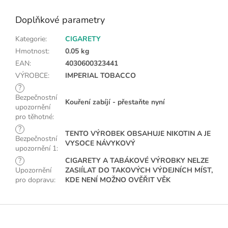
Doplňkové parametry
Kategorie
:
CIGARETY
Hmotnost
:
0.05 kg
EAN
:
4030600323441
VÝROBCE
:
IMPERIAL TOBACCO
?
Bezpečnostní
Kouření zabíjí - přestaňte nyní
upozornění
pro těhotné
:
?
TENTO VÝROBEK OBSAHUJE NIKOTIN A JE
Bezpečnostní
VYSOCE NÁVYKOVÝ
upozornění 1
:
?
CIGARETY A TABÁKOVÉ VÝROBKY NELZE
Upozornění
ZASIÍLAT DO TAKOVÝCH VÝDEJNÍCH MÍST,
pro dopravu
:
KDE NENÍ MOŽNO OVĚŘIT VĚK
Z
á