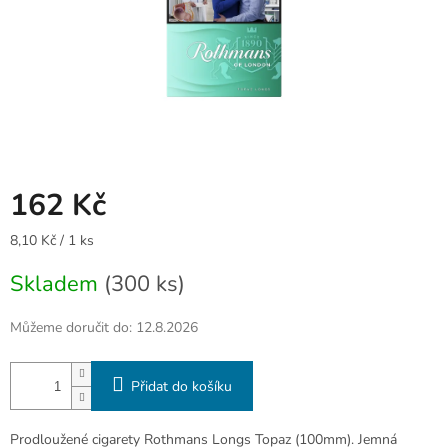
162 Kč
Měrná
8,10 Kč / 1 ks
cena:
Skladem
(300 ks)
Můžeme doručit do:
12.8.2026
Přidat do košíku
Prodloužené cigarety Rothmans Longs Topaz (100mm). Jemná