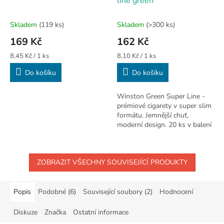
line green
Skladem
(119 ks)
Skladem
(>300 ks)
169 Kč
162 Kč
Měrná
Měrná
8,45 Kč / 1 ks
8,10 Kč / 1 ks
cena:
cena:
Do košíku
Do košíku
Winston Green Super Line -
prémiové cigarety v super slim
formátu. Jemnější chuť,
moderní design. 20 ks v balení
ZOBRAZIT VŠECHNY SOUVISEJÍCÍ PRODUKTY
Popis
Podobné (6)
Související soubory (2)
Hodnocení
Diskuze
Značka
Ostatní informace