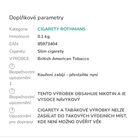
Doplňkové parametry
Kategorie
:
CIGARETY ROTHMANS
Hmotnost
:
0.1 kg
EAN
:
85973404
Cigarety
:
Slim cigarety
VÝROBCE
:
British American Tobacco
?
Bezpečnostní
Kouření zabíjí - přestaňte nyní
upozornění
1
:
?
TENTO VÝROBEK OBSAHUJE NIKOTIN A JE
Bezpečnostní
VYSOCE NÁVYKOVÝ
upozornění
:
?
CIGARETY A TABÁKOVÉ VÝROBKY NELZE
Upozornění
ZASIÍLAT DO TAKOVÝCH VÝDEJNÍCH MÍST,
pro dopravu
:
KDE NENÍ MOŽNO OVĚŘIT VĚK