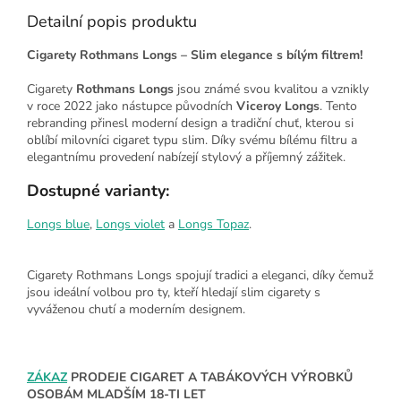
Detailní popis produktu
Cigarety Rothmans Longs – Slim elegance s bílým filtrem!
Cigarety
Rothmans Longs
jsou známé svou kvalitou a vznikly
v roce 2022 jako nástupce původních
Viceroy Longs
. Tento
rebranding přinesl moderní design a tradiční chuť, kterou si
oblíbí milovníci cigaret typu slim. Díky svému bílému filtru a
elegantnímu provedení nabízejí stylový a příjemný zážitek.
Dostupné varianty:
Longs blue
,
Longs violet
a
Longs Topaz
.
Cigarety Rothmans Longs spojují tradici a eleganci, díky čemuž
jsou ideální volbou pro ty, kteří hledají slim cigarety s
vyváženou chutí a moderním designem.
ZÁKAZ
PRODEJE CIGARET A TABÁKOVÝCH VÝROBKŮ
OSOBÁM MLADŠÍM 18-TI LET