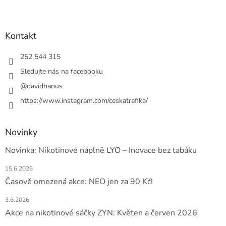
Z
á
p
a
Kontakt
t
í
252 544 315
Sledujte nás na facebooku
@davidhanus
https://www.instagram.com/ceskatrafika/
Novinky
Novinka: Nikotinové náplně LYO – Inovace bez tabáku
15.6.2026
Časově omezená akce: NEO jen za 90 Kč!
3.6.2026
Akce na nikotinové sáčky ZYN: Květen a červen 2026