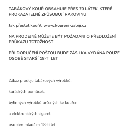
TABÁKOVÝ KOUŘ OBSAHUJE PŘES 70 LÁTEK, KTERÉ
PROKAZATELNĚ ZPŮSOBUJÍ RAKOVINU
Jak přestat kouřit: www.koureni-zabiji.cz
NA PRODEJNĚ MŮŽETE BÝT POŽÁDÁNI O PŘEDLOŽENÍ
PRŮKAZU TOTOŽNOSTI
PŘI DORUČENÍ POŠTOU BUDE ZÁSILKA VYDÁNA POUZE
OSOBĚ STARŠÍ 18-TI LET
Zákaz prodeje tabákových výrobků,
kuřáckých pomůcek,
bylinných výrobků určených ke kouření
a elektronických cigaret
osobám mladším 18-ti let