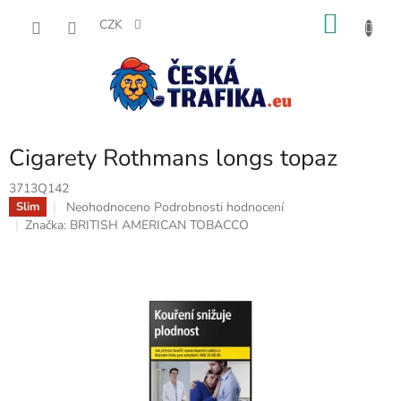
Přejít
NÁKU
na
CZK
obsah
KOŠÍK
Cigarety Rothmans longs topaz
3713Q142
Průměrné
Neohodnoceno
Podrobnosti hodnocení
Slim
hodnocení
Značka:
BRITISH AMERICAN TOBACCO
produktu
je
0,0
z
5
hvězdiček.