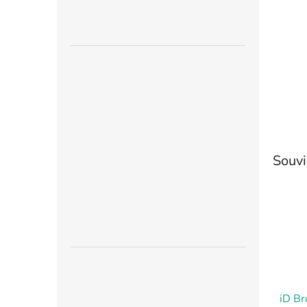
n
e
l
Souvi
iD Br