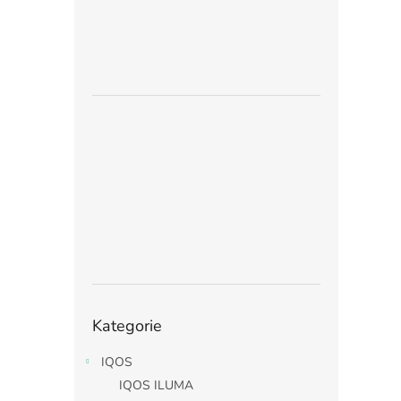
Přeskočit
Kategorie
kategorie
IQOS
IQOS ILUMA