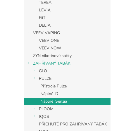
TEREA
LEVIA
FiiT
DELIA
VEEV VAPING
VEEV ONE
VEEV NOW
ZYN nikotinové sáčky
ZAHŘÍVANÝ TABÁK
GLO
PULZE
Přístroje Pulze
Náplně iD
Náplně iSenzia
PLOOM
IQOS
PŘÍCHUTĚ PRO ZAHŘÍVANÝ TABÁK