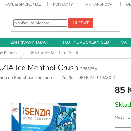
VAPE & SMOKE MAG
KONTAKTY
JAK NAKUPOVAT
O
HLEDAT
ZAHŘÍVANÝ TABÁK
NIKOTINOVÉ SÁČKY, CBD
VAP
ě iSenzia
iSENZIA Ice Menthol Crush
NZIA Ice Menthol Crush
O36825A
né
noceno
Podrobnosti hodnocení
Značka:
IMPERIAL TOBACCO
ní
85 
u
Měrná
Skla
cena:
k.
Můžeme d