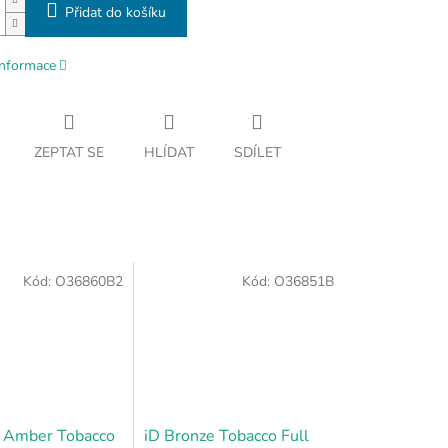
Přidat do košíku
informace
ZEPTAT SE
HLÍDAT
SDÍLET
Kód:
O36860B2
Kód:
O36851B
 Amber Tobacco
iD Bronze Tobacco Full