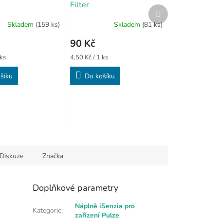
Filter
Další
produkt
Skladem
(159 ks)
Skladem
(81 ks)
90 Kč
Měrná
 ks
4,50 Kč / 1 ks
cena:
šíku
Do košíku
Diskuze
Značka
Doplňkové parametry
Náplně iSenzia pro
Kategorie
:
zařízení Pulze