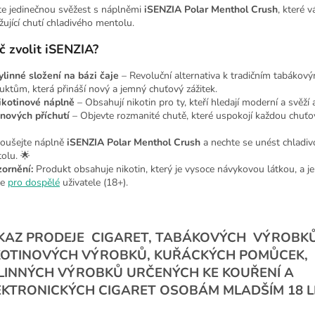
jte jedinečnou svěžest s náplněmi
iSENZIA Polar Menthol Crush
, které 
žující chutí chladivého mentolu.
č zvolit iSENZIA?
ylinné složení na bázi čaje
– Revoluční alternativa k tradičním tabákov
uktům, která přináší nový a jemný chuťový zážitek.
ikotinové náplně
– Obsahují nikotin pro ty, kteří hledají moderní a svěží 
 nových příchutí
– Objevte rozmanité chutě, které uspokojí každou chuť
oušejte náplně
iSENZIA Polar Menthol Crush
a nechte se unést chladiv
olu. 🌟
ornění:
Produkt obsahuje nikotin, který je vysoce návykovou látkou, a je
ze
pro dospělé
uživatele (18+).
KAZ PRODEJE CIGARET, TABÁKOVÝCH VÝROBK
KOTINOVÝCH VÝROBKŮ, KUŘÁCKÝCH POMŮCEK,
LINNÝCH VÝROBKŮ URČENÝCH KE KOUŘENÍ A
EKTRONICKÝCH CIGARET OSOBÁM MLADŠÍM 18 L