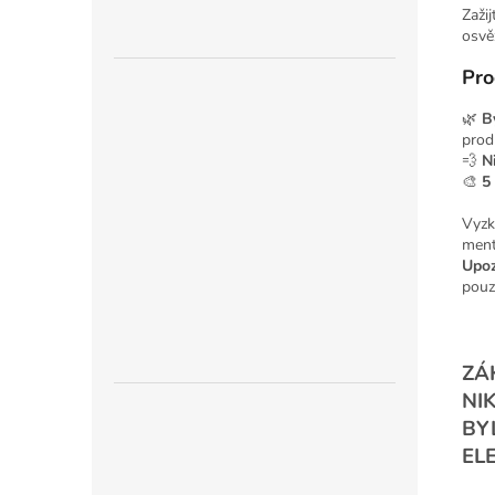
Zaži
osvě
Pro
🌿
B
prod
💨
N
🎨
5
Vyzk
ment
Upoz
pou
ZÁ
NI
BY
EL