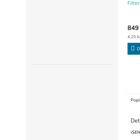
Filter
849
Měrná
4,25 Kč
cena:
D
Popi
Det
iSEN