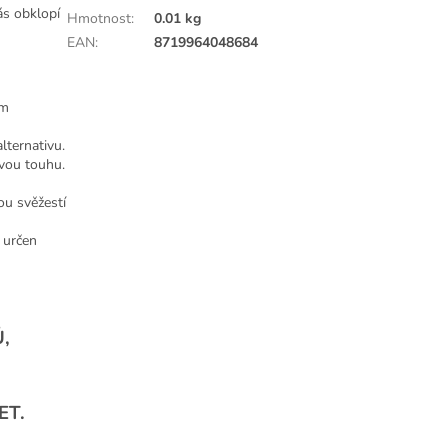
vás obklopí
Hmotnost
:
0.01 kg
EAN
:
8719964048684
ým
alternativu.
ovou touhu.
ou svěžestí
 určen
Ů,
ET.