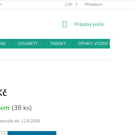
BCHODNÍ PODMÍNKY
PODMÍNKY OCHRANY OSOBNÍCH ÚDAJŮ
CZK
Přihlášení
NÁKUPNÍ
Prázdný košík
KOŠÍK
ING
CIGARETY
TABÁKY
DÝMKY, VODNÍ DÝMKY
Kč
dem
(38 ks)
oručit do:
12.8.2026