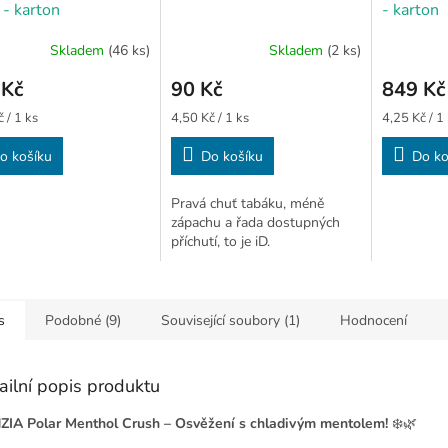
 - karton
- karton
Skladem
(46 ks)
Skladem
(2 ks)
 Kč
90 Kč
849 Kč
Měrná
Měrná
 / 1 ks
4,50 Kč / 1 ks
4,25 Kč / 1
cena:
cena:
o košíku
Do košíku
Do ko
Pravá chuť tabáku, méně
zápachu a řada dostupných
příchutí, to je iD.
s
Podobné (9)
Související soubory (1)
Hodnocení
ailní popis produktu
ZIA Polar Menthol Crush – Osvěžení s chladivým mentolem!
❄️🌿