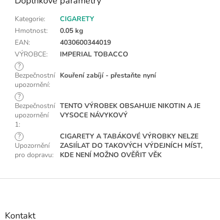
Doplňkové parametry
Kategorie
:
CIGARETY
Hmotnost
:
0.05 kg
EAN
:
4030600344019
VÝROBCE
:
IMPERIAL TOBACCO
?
Bezpečnostní
Kouření zabíjí - přestaňte nyní
upozornění
:
?
Bezpečnostní
TENTO VÝROBEK OBSAHUJE NIKOTIN A JE
upozornění
VYSOCE NÁVYKOVÝ
1
:
?
CIGARETY A TABÁKOVÉ VÝROBKY NELZE
Upozornění
ZASIÍLAT DO TAKOVÝCH VÝDEJNÍCH MÍST,
pro dopravu
:
KDE NENÍ MOŽNO OVĚŘIT VĚK
Z
á
p
a
Kontakt