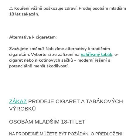
⚠️
Kouření vážně poškozuje zdraví. Prodej osobám mladším
18 let zakázán.
Alternativa k cigaretám:
Zvažujete změnu?
Nabízíme alternativy k tradičním
cigaretám. Vyberte si ze zařízení na
nahřívaný tabák
, e-
cigaret nebo nikotinových sáčků – moderní řešení s
potenciálně menší škodlivostí.
ZÁKAZ
PRODEJE CIGARET A TABÁKOVÝCH
VÝROBKŮ
OSOBÁM MLADŠÍM 18-TI LET
NA PRODEJNĚ MŮŽETE BÝT POŽÁDÁNI O PŘEDLOŽENÍ