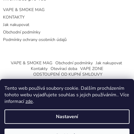
VAPE & SMOKE MAG
KONTAKTY
Jak nakupovat
Obchodní podmínky
Podmínky ochrany osobních údajů
VAPE & SMOKE MAG
Obchodní podmínky
Jak nakupovat
Kontakty
Otevírací doba
VAPE ZONE
ODSTOUPENÍ OD KUPNÍ SMLOUVY
Tento web používá soubory cookie. Dalším procházením
tohoto webu vyjadřujete souhlas s jejich používáním.. Více
informací
zde
.
Vytvořil Shoptet
Nastavení
Copyright 2026
CeskaTrafika.eu
. Všechna práva vyhrazena.
ZMĚNA OTEVÍRACÍ DOBY O PRÁZDNINÁCH.