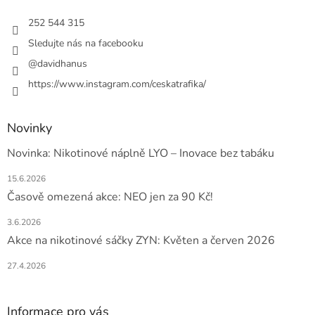
t
í
252 544 315
Sledujte nás na facebooku
@davidhanus
https://www.instagram.com/ceskatrafika/
Novinky
Novinka: Nikotinové náplně LYO – Inovace bez tabáku
15.6.2026
Časově omezená akce: NEO jen za 90 Kč!
3.6.2026
Akce na nikotinové sáčky ZYN: Květen a červen 2026
27.4.2026
Informace pro vás