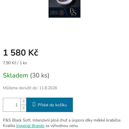
1 580 Kč
Měrná
7,90 Kč / 1 ks
cena:
Skladem
(30 ks)
Můžeme doručit do:
11.8.2026
Přidat do košíku
P&S Black Soft. Intenzivní plná chuť a úspora díky měkké krabičce.
Kvalita
Imperial Brands
za výhodnou cenu.