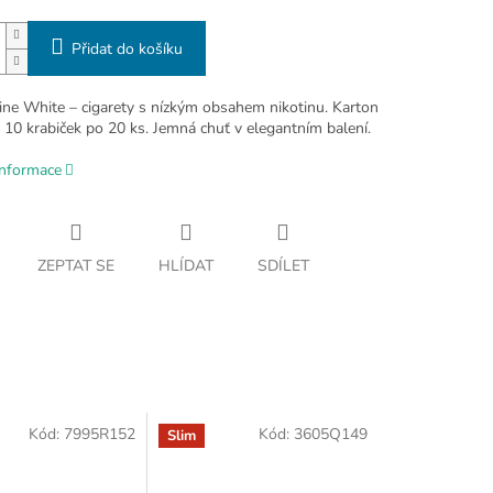
Přidat do košíku
ine White – cigarety s nízkým obsahem nikotinu. Karton
 10 krabiček po 20 ks. Jemná chuť v elegantním balení.
informace
ZEPTAT SE
HLÍDAT
SDÍLET
Kód:
7995R152
Kód:
3605Q149
Slim