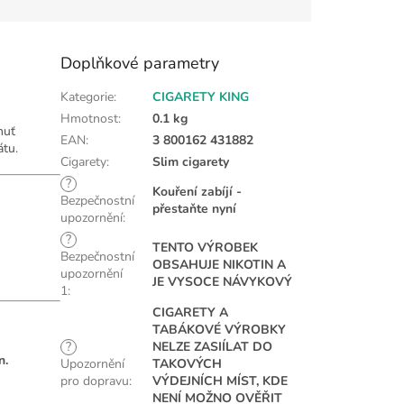
Doplňkové parametry
Kategorie
:
CIGARETY KING
Hmotnost
:
0.1 kg
huť
EAN
:
3 800162 431882
tu.
Cigarety
:
Slim cigarety
?
Kouření zabíjí -
Bezpečnostní
přestaňte nyní
upozornění
:
?
TENTO VÝROBEK
Bezpečnostní
OBSAHUJE NIKOTIN A
upozornění
JE VYSOCE NÁVYKOVÝ
1
:
CIGARETY A
TABÁKOVÉ VÝROBKY
?
NELZE ZASIÍLAT DO
n.
Upozornění
TAKOVÝCH
pro dopravu
:
VÝDEJNÍCH MÍST, KDE
NENÍ MOŽNO OVĚŘIT