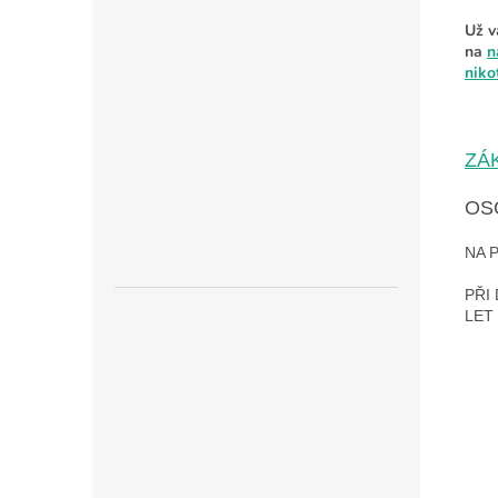
Už v
na
n
niko
ZÁ
OS
NA 
PŘI
LET