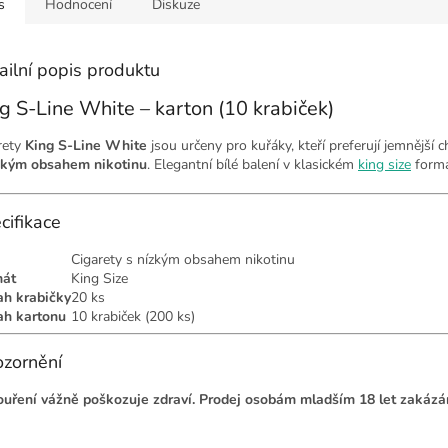
s
Hodnocení
Diskuze
ailní popis produktu
g S-Line White – karton (10 krabiček)
rety
King S-Line White
jsou určeny pro kuřáky, kteří preferují jemnější c
zkým obsahem nikotinu
. Elegantní bílé balení v klasickém
king size
formá
cifikace
Cigarety s nízkým obsahem nikotinu
mát
King Size
h krabičky
20 ks
h kartonu
10 krabiček (200 ks)
zornění
ouření vážně poškozuje zdraví. Prodej osobám mladším 18 let zakázá