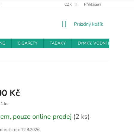
BCHODNÍ PODMÍNKY
PODMÍNKY OCHRANY OSOBNÍCH ÚDAJŮ
CZK
Přihlášení
NÁKUPNÍ
Prázdný košík
KOŠÍK
ING
CIGARETY
TABÁKY
DÝMKY, VODNÍ DÝMKY
00 Kč
 1 ks
em, pouze online prodej
(2 ks)
oručit do:
12.8.2026