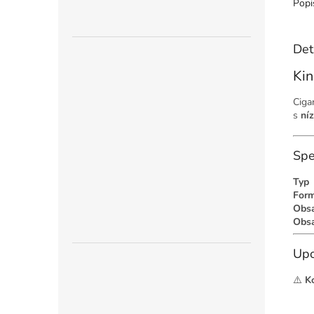
Popi
Det
Kin
Ciga
s
ní
Spe
Typ
For
Obsa
Obsa
Upo
⚠️
K