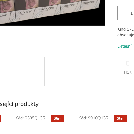
King S-L
obsahuje
Detailní 
TISK
sející produkty
Kód:
9395Q135
Kód:
9010Q135
Slim
Slim