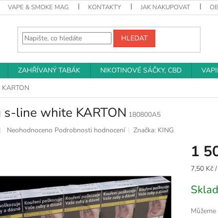
VAPE & SMOKE MAG
KONTAKTY
JAK NAKUPOVAT
O
HLEDAT
ZAHŘÍVANÝ TABÁK
NIKOTINOVÉ SÁČKY, CBD
VAP
te KARTON
g s-line white KARTON
180800A5
Průměrné
Neohodnoceno
Podrobnosti hodnocení
Značka:
KING
hodnocení
1 5
produktu
je
0,0
Měrná
7,50 Kč /
z
cena:
5
Sklad
hvězdiček.
Můžeme d