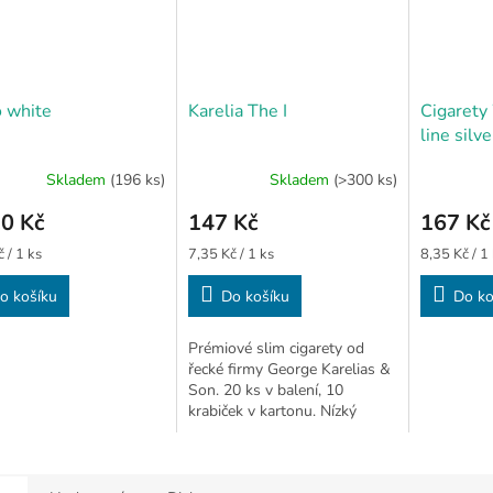
 white
Karelia The I
Cigarety
line silve
Skladem
(196 ks)
Skladem
(>300 ks)
rné
cení
0 Kč
147 Kč
167 Kč
ktu
Měrná
Měrná
 / 1 ks
7,35 Kč / 1 ks
8,35 Kč / 1
cena:
cena:
o košíku
Do košíku
Do ko
ček.
Prémiové slim cigarety od
řecké firmy George Karelias &
Son. 20 ks v balení, 10
krabiček v kartonu. Nízký
obsah nikotinu 0,1 mg