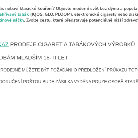
ás nebaví klasické kouření?
Objevte moderní svět bez dýmu a popela.
ahřívaný tabák
(IQOS, GLO, PLOOM), elektronické cigarety nebo diskr
tinové sáčky
. Zvolte cestu, která představuje potenciálně nižší zdravot
KAZ
PRODEJE CIGARET A TABÁKOVÝCH VÝROBKŮ
OBÁM MLADŠÍM 18-TI LET
PRODEJNĚ MŮŽETE BÝT POŽÁDÁNI O PŘEDLOŽENÍ PRŮKAZU TO
 DORUČENÍ POŠTOU BUDE ZÁSILKA VYDÁNA POUZE OSOBĚ STARŠÍ