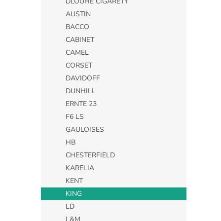
DLOUHÉ CIGARETY
AUSTIN
BACCO
CABINET
CAMEL
CORSET
DAVIDOFF
DUNHILL
ERNTE 23
F6 LS
GAULOISES
HB
CHESTERFIELD
KARELIA
KENT
KING
LD
L&M