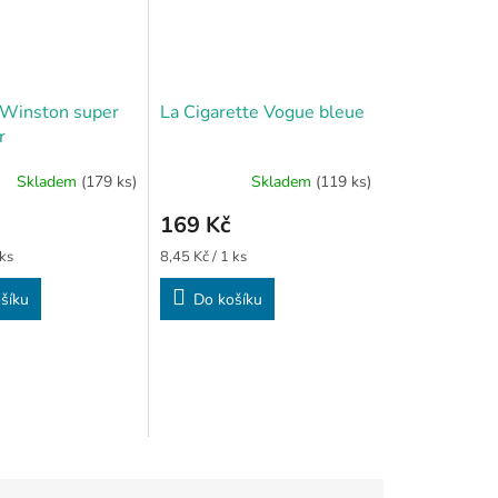
 Winston super
La Cigarette Vogue bleue
r
Skladem
(179 ks)
Skladem
(119 ks)
169 Kč
Měrná
 ks
8,45 Kč / 1 ks
cena:
šíku
Do košíku