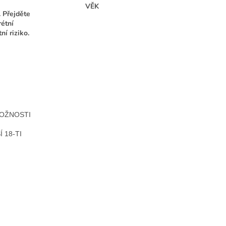
VĚK
 Přejděte
étní
ní riziko.
TOŽNOSTI
 18-TI