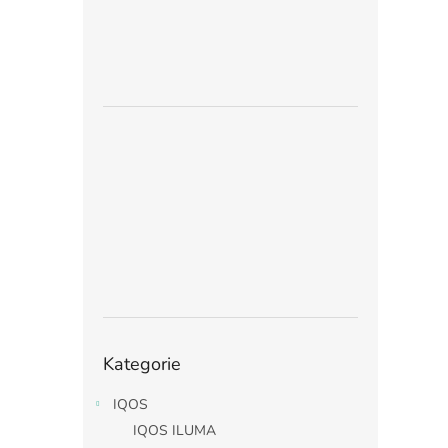
Přeskočit
Kategorie
kategorie
IQOS
IQOS ILUMA