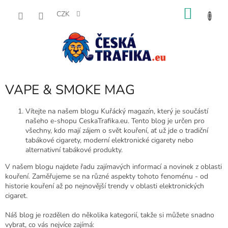
Přejít
NÁKU
na
CZK
obsah
KOŠÍK
VAPE & SMOKE MAG
Vítejte na našem blogu Kuřácký magazín, který je součástí
našeho e-shopu CeskaTrafika.eu. Tento blog je určen pro
všechny, kdo mají zájem o svět kouření, ať už jde o tradiční
tabákové cigarety, moderní elektronické cigarety nebo
alternativní tabákové produkty.
V našem blogu najdete řadu zajímavých informací a novinek z oblasti
kouření. Zaměřujeme se na různé aspekty tohoto fenoménu - od
historie kouření až po nejnovější trendy v oblasti elektronických
cigaret.
Náš blog je rozdělen do několika kategorií, takže si můžete snadno
vybrat, co vás nejvíce zajímá: