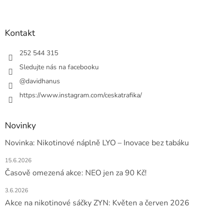
Z
á
p
a
Kontakt
t
í
252 544 315
Sledujte nás na facebooku
@davidhanus
https://www.instagram.com/ceskatrafika/
Novinky
Novinka: Nikotinové náplně LYO – Inovace bez tabáku
15.6.2026
Časově omezená akce: NEO jen za 90 Kč!
3.6.2026
Akce na nikotinové sáčky ZYN: Květen a červen 2026