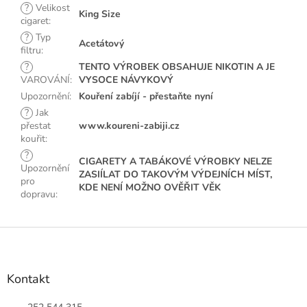
?
Velikost
King Size
cigaret
:
?
Typ
Acetátový
filtru
:
?
TENTO VÝROBEK OBSAHUJE NIKOTIN A JE
VAROVÁNÍ
:
VYSOCE NÁVYKOVÝ
Upozornění
:
Kouření zabíjí - přestaňte nyní
?
Jak
přestat
www.koureni-zabiji.cz
kouřit
:
?
CIGARETY A TABÁKOVÉ VÝROBKY NELZE
Upozornění
ZASIÍLAT DO TAKOVÝM VÝDEJNÍCH MÍST,
pro
KDE NENÍ MOŽNO OVĚŘIT VĚK
dopravu
:
Z
á
p
a
Kontakt
t