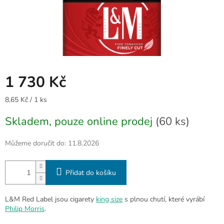
1 730 Kč
Měrná
8,65 Kč / 1 ks
cena:
Skladem, pouze online prodej
(60 ks)
Můžeme doručit do:
11.8.2026
Přidat do košíku
L&M Red Label jsou cigarety
king size
s plnou chutí, které vyrábí
Philip Morris
.