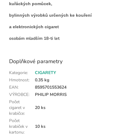
kuřáckých pomůcek,
bylinných výrobků určených ke kouření
a elektronických cigaret
osobám mladším 18-ti let
Doplňkové parametry
Kategorie
:
CIGARETY
Hmotnost
:
0.35 kg
EAN
:
8595701553624
VÝROBCE
:
PHILIP MORRIS
Počet
cigaret v
20 ks
krabičce
:
Počet
krabiček v
10 ks
kartonu
: