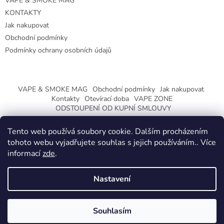
VAPE & SMOKE MAG
KONTAKTY
Jak nakupovat
Obchodní podmínky
Podmínky ochrany osobních údajů
VAPE & SMOKE MAG
Obchodní podmínky
Jak nakupovat
Kontakty
Otevírací doba
VAPE ZONE
ODSTOUPENÍ OD KUPNÍ SMLOUVY
Tento web používá soubory cookie. Dalším procházením
tohoto webu vyjadřujete souhlas s jejich používáním.. Více
informací
zde
.
Vytvořil Shoptet
Nastavení
Copyright 2026
CeskaTrafika.eu
. Všechna práva vyhrazena.
ZMĚNA OTEVÍRACÍ DOBY O PRÁZDNINÁCH.
Souhlasím
KLIKNETE A DOZVÍTE SE VÍCE.