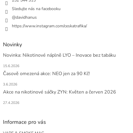
í
252 544 315
Sledujte nás na facebooku
@davidhanus
https://www.instagram.com/ceskatrafika/
Novinky
Novinka: Nikotinové náplně LYO – Inovace bez tabáku
15.6.2026
Časově omezená akce: NEO jen za 90 Kč!
3.6.2026
Akce na nikotinové sáčky ZYN: Květen a červen 2026
27.4.2026
Informace pro vás