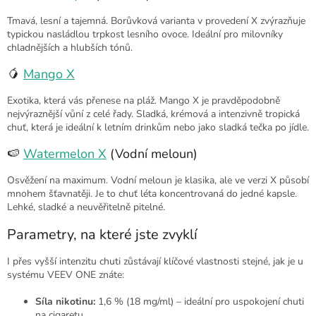
Tmavá, lesní a tajemná. Borůvková varianta v provedení X zvýrazňuje
typickou nasládlou trpkost lesního ovoce. Ideální pro milovníky
chladnějších a hlubších tónů.
🥭
Mango X
Exotika, která vás přenese na pláž. Mango X je pravděpodobně
nejvýraznější vůní z celé řady. Sladká, krémová a intenzivně tropická
chuť, která je ideální k letním drinkům nebo jako sladká tečka po jídle.
🍉
Watermelon X
(Vodní meloun)
Osvěžení na maximum. Vodní meloun je klasika, ale ve verzi X působí
mnohem šťavnatěji. Je to chuť léta koncentrovaná do jedné kapsle.
Lehké, sladké a neuvěřitelně pitelné.
Parametry, na které jste zvyklí
I přes vyšší intenzitu chuti zůstávají klíčové vlastnosti stejné, jak je u
systému VEEV ONE znáte:
Síla nikotinu:
1,6 % (18 mg/ml) – ideální pro uspokojení chuti
na cigaretu.