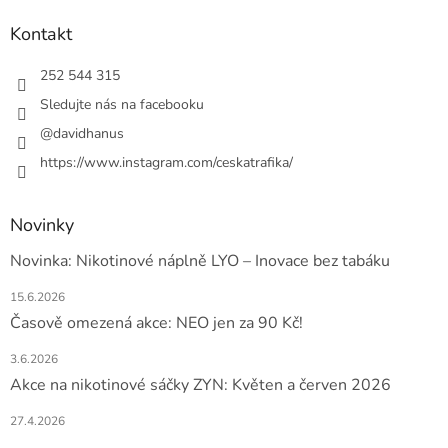
p
a
Kontakt
t
í
252 544 315
Sledujte nás na facebooku
@davidhanus
https://www.instagram.com/ceskatrafika/
Novinky
Novinka: Nikotinové náplně LYO – Inovace bez tabáku
15.6.2026
Časově omezená akce: NEO jen za 90 Kč!
3.6.2026
Akce na nikotinové sáčky ZYN: Květen a červen 2026
27.4.2026