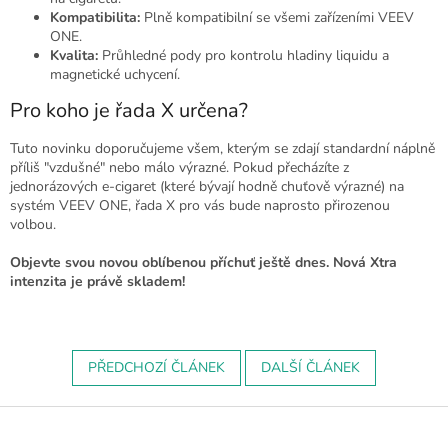
Kompatibilita:
Plně kompatibilní se všemi zařízeními VEEV
ONE.
Kvalita:
Průhledné pody pro kontrolu hladiny liquidu a
magnetické uchycení.
Pro koho je řada X určena?
Tuto novinku doporučujeme všem, kterým se zdají standardní náplně
příliš "vzdušné" nebo málo výrazné. Pokud přecházíte z
jednorázových e-cigaret (které bývají hodně chuťově výrazné) na
systém VEEV ONE, řada X pro vás bude naprosto přirozenou
volbou.
Objevte svou novou oblíbenou příchuť ještě dnes. Nová Xtra
intenzita je právě skladem!
PŘEDCHOZÍ ČLÁNEK
DALŠÍ ČLÁNEK
Z
á