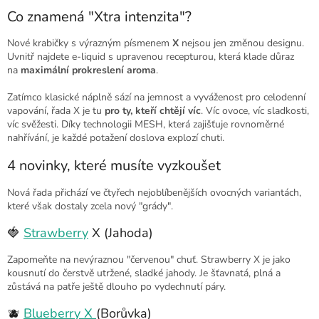
Co znamená "Xtra intenzita"?
Nové krabičky s výrazným písmenem
X
nejsou jen změnou designu.
Uvnitř najdete e-liquid s upravenou recepturou, která klade důraz
na
maximální prokreslení aroma
.
Zatímco klasické náplně sází na jemnost a vyváženost pro celodenní
vapování, řada X je tu
pro ty, kteří chtějí víc
. Víc ovoce, víc sladkosti,
víc svěžesti. Díky technologii MESH, která zajišťuje rovnoměrné
nahřívání, je každé potažení doslova explozí chuti.
4 novinky, které musíte vyzkoušet
Nová řada přichází ve čtyřech nejoblíbenějších ovocných variantách,
které však dostaly zcela nový "grády".
🍓
Strawberry
X (Jahoda)
Zapomeňte na nevýraznou "červenou" chuť. Strawberry X je jako
kousnutí do čerstvě utržené, sladké jahody. Je šťavnatá, plná a
zůstává na patře ještě dlouho po vydechnutí páry.
🫐
Blueberry X
(Borůvka)