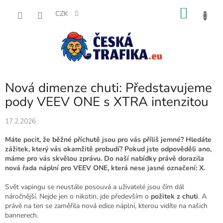
Přejít
NÁKU
na
CZK
obsah
KOŠÍK
Nová dimenze chuti: Představujeme
pody VEEV ONE s XTRA intenzitou
17.2.2026
Máte pocit, že běžné příchutě jsou pro vás příliš jemné? Hledáte
zážitek, který vás okamžitě probudí? Pokud jste odpověděli ano,
máme pro vás skvělou zprávu. Do naší nabídky právě dorazila
nová řada náplní pro VEEV ONE, která nese jasné označení: X.
Svět vapingu se neustále posouvá a uživatelé jsou čím dál
náročnější. Nejde jen o nikotin, jde především o
požitek z chuti
. A
právě na ten se zaměřila nová edice náplní, kterou vidíte na našich
bannerech.