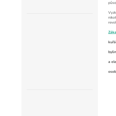
půso
Vyzk
niko
revo
Zák
kuřá
byli
a el
osob