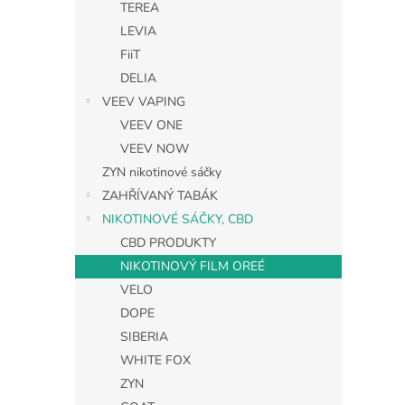
TEREA
LEVIA
FiiT
DELIA
VEEV VAPING
VEEV ONE
VEEV NOW
ZYN nikotinové sáčky
ZAHŘÍVANÝ TABÁK
NIKOTINOVÉ SÁČKY, CBD
CBD PRODUKTY
NIKOTINOVÝ FILM OREÉ
VELO
DOPE
SIBERIA
WHITE FOX
ZYN