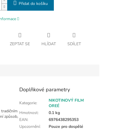
Přidat do košíku
informace
ZEPTAT SE
HLÍDAT
SDÍLET
Doplňkové parametry
NIKOTINOVÝ FILM
Kategorie
:
OREÉ
k tradičním
Hmotnost
:
0.1 kg
rní způsob,
EAN
:
6976438295353
Upozornění
:
Pouze pro dospělé