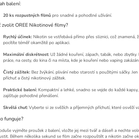
ah balení:
20 ks rozpustných filmů
pro snadné a pohodlné užívání.
 zvolit OREE Nikotinové filmy?
Rychlý účinek:
Nikotin se vstřebává přímo přes sliznici, což znamená, 
pocítíte téměř okamžitě po aplikaci.
Maximální diskrétnost:
Už žádné kouření, zápach, tabák, nebo zbytky. 
práce, na cesty, do kina či na místa, kde je kouření nebo vaping zakázán
Čistý zážitek:
Bez žvýkání, plivání nebo starostí s použitými sáčky. Jen
příchuť a čistý nikotinový zážitek.
Praktické balení:
Kompaktní a lehké, snadno se vejde do každé kapsy,
zajišťuje pohodlné přenášení.
Skvělá chuť:
Vyberte si ze svěžích a příjemných příchutí, které osvěží v
to funguje?
oduše vyjměte proužek z balení, vložte jej mezi tvář a dáseň a nechte vol
ustit. Během několika sekund se film začne rozpouštět a nikotin začne o