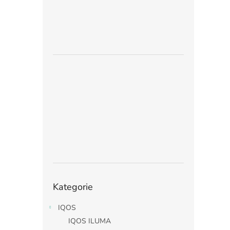
Přeskočit
Kategorie
kategorie
IQOS
IQOS ILUMA