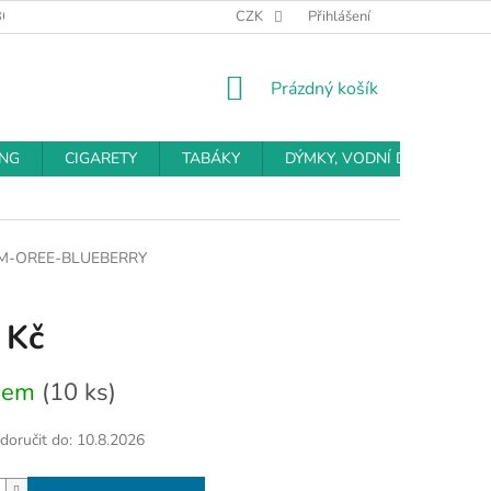
BCHODNÍ PODMÍNKY
PODMÍNKY OCHRANY OSOBNÍCH ÚDAJŮ
CZK
Přihlášení
NÁKUPNÍ
Prázdný košík
KOŠÍK
ING
CIGARETY
TABÁKY
DÝMKY, VODNÍ DÝMKY
LM-OREE-BLUEBERRY
 Kč
dem
(10 ks)
oručit do:
10.8.2026