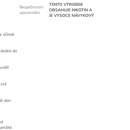
TENTO VÝROBEK
Bezpečnostní
OBSAHUJE NIKOTIN A
upozornění
:
JE VYSOCE NÁVYKOVÝ
že účinek
Ideální do
.
 svěží
 což
áš den.
ně
kamžitě