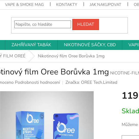
VAPE & SMOKE MAG
KONTAKTY
JAK NAKUPOVAT
O
HLEDAT
ZAHŘÍVANÝ TABÁK
NIKOTINOVÉ SÁČKY, CBD
VAP
Ý FILM OREÉ
Nikotinový film Oree Borůvka 1mg
otinový film Oree Borůvka 1mg
NICOTINE-FI
né
noceno
Podrobnosti hodnocení
Značka:
OREE Tech.Limited
ní
119
u
Měrná
Skla
cena:
k.
Můžeme d