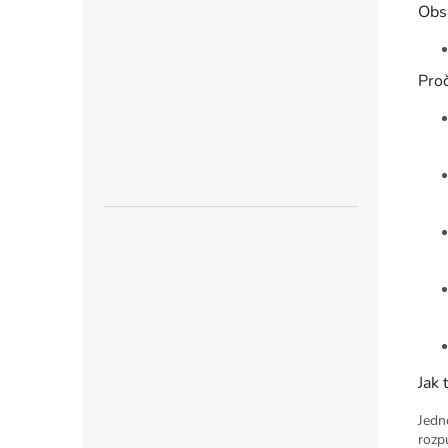
Obs
Proč
Jak 
Jedn
rozp