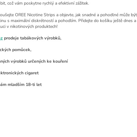
bit, což vám poskytne rychlý a efektivní zážitek.
oušejte OREE Nicotine Strips a objevte, jak snadné a pohodlné může být
tinu s maximální diskrétností a pohodlím. Přidejte do košíku ještě dnes a 
luci v nikotinových produktech!
az
prodeje tabákových výrobků,
ckých pomůcek,
nných výrobků určených ke kouření
ektronických cigaret
ám mladším 18-ti let