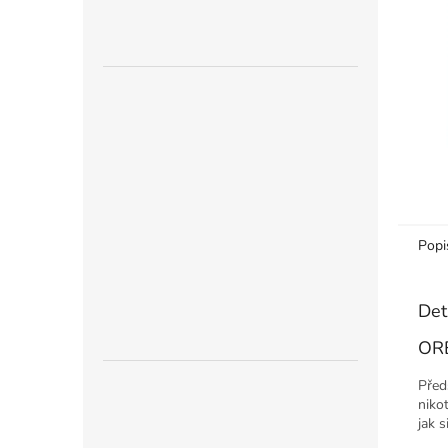
n
e
l
Popi
Det
ORE
Před
niko
jak s