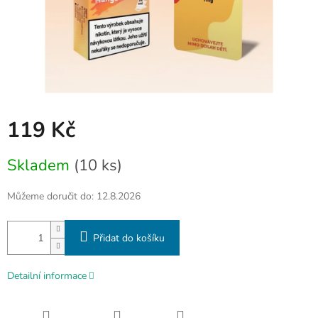
119 Kč
Měrná
Skladem
(10 ks)
cena:
Můžeme doručit do:
12.8.2026
Přidat do košíku
Detailní informace