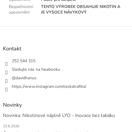
Bezpečnostní
TENTO VÝROBEK OBSAHUJE NIKOTIN A
upozornění
:
JE VYSOCE NÁVYKOVÝ
Z
á
p
a
Kontakt
t
í
252 544 315
Sledujte nás na facebooku
@davidhanus
https://www.instagram.com/ceskatrafika/
Novinky
Novinka: Nikotinové náplně LYO – Inovace bez tabáku
15.6.2026