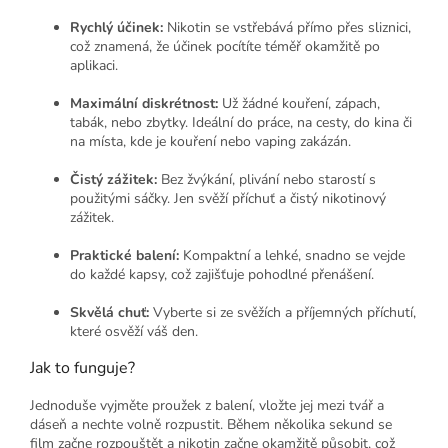
Rychlý účinek:
Nikotin se vstřebává přímo přes sliznici,
což znamená, že účinek pocítíte téměř okamžitě po
aplikaci.
Maximální diskrétnost:
Už žádné kouření, zápach,
tabák, nebo zbytky. Ideální do práce, na cesty, do kina či
na místa, kde je kouření nebo vaping zakázán.
Čistý zážitek:
Bez žvýkání, plivání nebo starostí s
použitými sáčky. Jen svěží příchuť a čistý nikotinový
zážitek.
Praktické balení:
Kompaktní a lehké, snadno se vejde
do každé kapsy, což zajišťuje pohodlné přenášení.
Skvělá chuť:
Vyberte si ze svěžích a příjemných příchutí,
které osvěží váš den.
Jak to funguje?
Jednoduše vyjměte proužek z balení, vložte jej mezi tvář a
dáseň a nechte volně rozpustit. Během několika sekund se
film začne rozpouštět a nikotin začne okamžitě působit, což