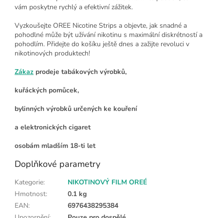
vám poskytne rychlý a efektivní zážitek.
Vyzkoušejte OREE Nicotine Strips a objevte, jak snadné a
pohodlné může být užívání nikotinu s maximální diskrétností a
pohodlím. Přidejte do košíku ještě dnes a zažijte revoluci v
nikotinových produktech!
Zákaz
prodeje tabákových výrobků,
kuřáckých pomůcek,
bylinných výrobků určených ke kouření
a elektronických cigaret
osobám mladším 18-ti let
Doplňkové parametry
Kategorie
:
NIKOTINOVÝ FILM OREÉ
Hmotnost
:
0.1 kg
EAN
:
6976438295384
Upozornění
:
Pouze pro dospělé