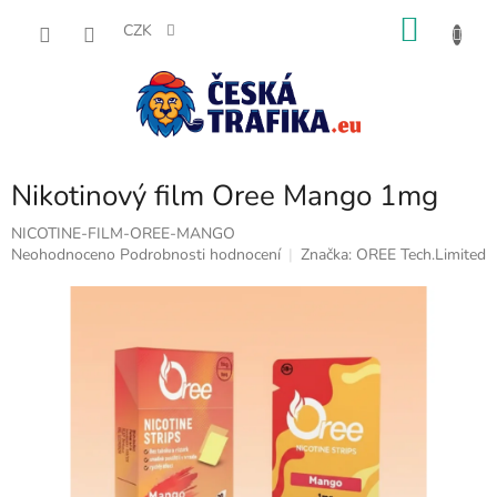
Přejít
NÁKU
na
CZK
obsah
KOŠÍK
Nikotinový film Oree Mango 1mg
NICOTINE-FILM-OREE-MANGO
Průměrné
Neohodnoceno
Podrobnosti hodnocení
Značka:
OREE Tech.Limited
hodnocení
produktu
je
0,0
z
5
hvězdiček.