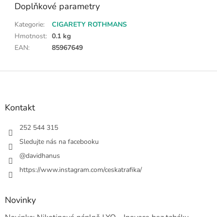
Doplňkové parametry
Kategorie
:
CIGARETY ROTHMANS
Hmotnost
:
0.1 kg
EAN
:
85967649
Z
á
p
a
Kontakt
t
í
252 544 315
Sledujte nás na facebooku
@davidhanus
https://www.instagram.com/ceskatrafika/
Novinky