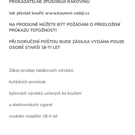
PROKAZATELNĚ ZPŮSOBUJÍ RAKOVINU
Jak přestat kouřit: www.koureni-zabiji.cz
NA PRODEJNĚ MŮŽETE BÝT POŽÁDÁNI O PŘEDLOŽENÍ
PRŮKAZU TOTOŽNOSTI
PŘI DORUČENÍ POŠTOU BUDE ZÁSILKA VYDÁNA POUZE
OSOBĚ STARŠÍ 18-TI LET
Zákaz prodeje tabákových výrobků,
kuřáckých pomůcek,
bylinných výrobků určených ke kouření
a elektronických cigaret
osobám mladším 18-ti let