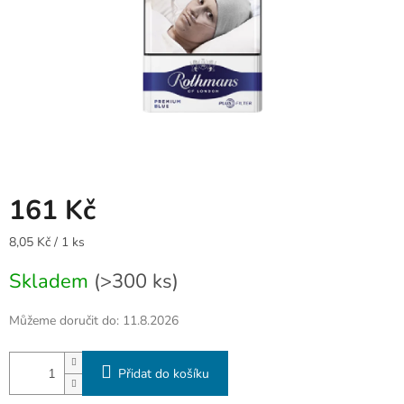
161 Kč
Měrná
8,05 Kč / 1 ks
cena:
Skladem
(>300 ks)
Můžeme doručit do:
11.8.2026
Přidat do košíku