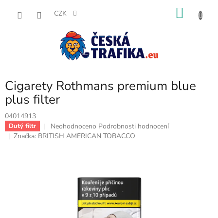
Přejít
NÁKU
na
CZK
obsah
KOŠÍK
Cigarety Rothmans premium blue
plus filter
04014913
Průměrné
Neohodnoceno
Podrobnosti hodnocení
Dutý filtr
hodnocení
Značka:
BRITISH AMERICAN TOBACCO
produktu
je
0,0
z
5
hvězdiček.