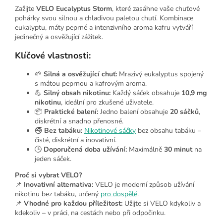
Zažijte
VELO Eucalyptus Storm
, které zasáhne vaše chuťové
pohárky svou silnou a chladivou paletou chutí. Kombinace
eukalyptu, máty peprné a intenzivního aroma kafru vytváří
jedinečný a osvěžující zážitek.
Klíčové vlastnosti:
🌱
Silná a osvěžující chuť:
Mrazivý eukalyptus spojený
s mátou peprnou a kafrovým aroma.
💪
Silný obsah nikotinu:
Každý sáček obsahuje
10,9 mg
nikotinu
, ideální pro zkušené uživatele.
📦
Praktické balení:
Jedno balení obsahuje
20 sáčků
,
diskrétní a snadno přenosné.
🚭
Bez tabáku:
Nikotinové sáčky
bez obsahu tabáku –
čisté, diskrétní a inovativní.
🕒
Doporučená doba užívání:
Maximálně
30 minut
na
jeden sáček.
Proč si vybrat VELO?
📌
Inovativní alternativa:
VELO je moderní způsob užívání
nikotinu bez tabáku, určený
pro dospělé
.
📌
Vhodné pro každou příležitost:
Užijte si VELO kdykoliv a
kdekoliv – v práci, na cestách nebo při odpočinku.