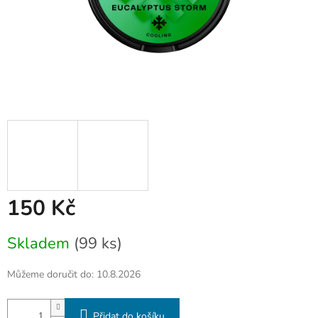
150 Kč
Měrná
Skladem
(99 ks)
cena:
Můžeme doručit do:
10.8.2026
Přidat do košíku