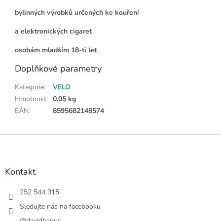
bylinných výrobků určených ke kouření
a elektronických cigaret
osobám mladším 18-ti let
Doplňkové parametry
Kategorie
:
VELO
Hmotnost
:
0.05 kg
EAN
:
8595682148574
Z
á
p
a
Kontakt
t
í
252 544 315
Sledujte nás na facebooku
@davidhanus