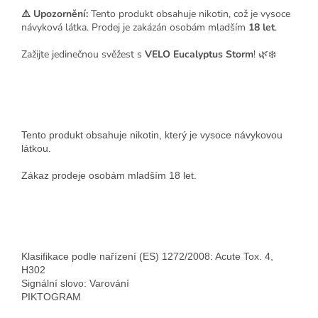
⚠️ Upozornění:
Tento produkt obsahuje nikotin, což je vysoce
návyková látka. Prodej je zakázán osobám mladším
18 let
.
Zažijte jedinečnou svěžest s
VELO Eucalyptus Storm
! 🌿❄️
Tento produkt obsahuje nikotin, který je vysoce návykovou
látkou.
Zákaz prodeje osobám mladším 18 let.
Klasifikace podle nařízení (ES) 1272/2008: Acute Tox. 4,
H302
Signální slovo: Varování
PIKTOGRAM