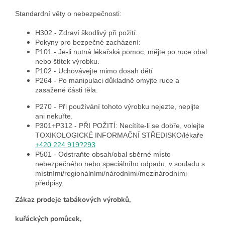
Standardní věty o nebezpečnosti:
H302 - Zdraví škodlivý při požití.
Pokyny pro bezpečné zacházení:
P101 - Je-li nutná lékařská pomoc, mějte po ruce obal
nebo štítek výrobku.
P102 - Uchovávejte mimo dosah dětí
P264 - Po manipulaci důkladně omyjte ruce a
zasažené části těla.
P270 - Při používání tohoto výrobku nejezte, nepijte
ani nekuřte.
P301+P312 - PŘI POŽITÍ: Necítíte-li se dobře, volejte
TOXIKOLOGICKÉ INFORMAČNÍ STŘEDISKO/lékaře
+420 224 919?293
P501 - Odstraňte obsah/obal sběrné místo
nebezpečného nebo speciálního odpadu, v souladu s
místními/regionálními/národními/mezinárodními
předpisy.
Zákaz prodeje tabákových výrobků,
kuřáckých pomůcek,