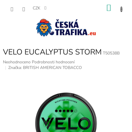
Přejít
NÁKU
na
CZK
obsah
KOŠÍK
VELO EUCALYPTUS STORM
T50538B
Průměrné
Neohodnoceno
Podrobnosti hodnocení
hodnocení
Značka:
BRITISH AMERICAN TOBACCO
produktu
je
0,0
z
5
hvězdiček.