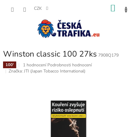
Přejít
NÁKU
na
CZK
obsah
KOŠÍK
Winston classic 100 27ks
7908Q179
Průměrné
1 hodnocení
Podrobnosti hodnocení
100'
hodnocení
Značka:
JTI (Japan Tobacco International)
produktu
je
5,0
z
5
hvězdiček.