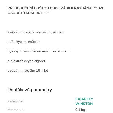
PŘI DORUČENÍ POŠTOU BUDE ZÁSILKA VYDÁNA POUZE
OSOBĚ STARŠÍ 18-TI LET
Zákaz prodeje tabákových výrobků,
kuřáckých pomůcek,
bylinných výrobků určených ke kouření
a elektronických cigaret
osobám mladším 18-ti let
Doplňkové parametry
CIGARETY
Kategorie
:
WINSTON
Hmotnost
:
0.1 kg