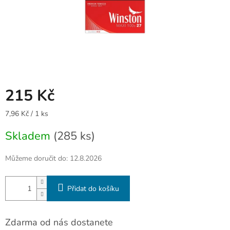
215 Kč
Měrná
7,96 Kč / 1 ks
cena:
Skladem
(285 ks)
Můžeme doručit do:
12.8.2026
Přidat do košíku
Zdarma od nás dostanete