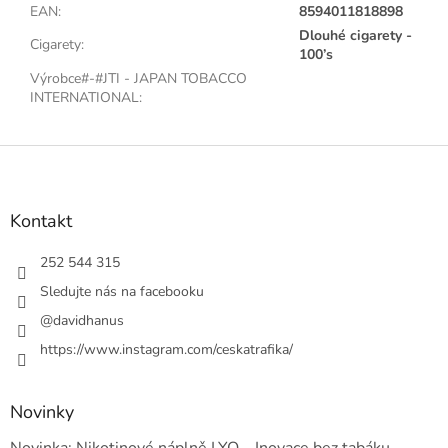
EAN
:
8594011818898
Dlouhé cigarety -
Cigarety
:
100’s
Výrobce#-#JTI - JAPAN TOBACCO
INTERNATIONAL
:
Z
á
p
a
Kontakt
t
í
252 544 315
Sledujte nás na facebooku
@davidhanus
https://www.instagram.com/ceskatrafika/
Novinky