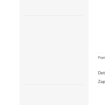
n
e
l
Popi
Det
Zap