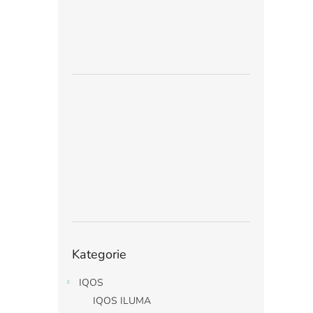
Přeskočit
Kategorie
kategorie
IQOS
IQOS ILUMA