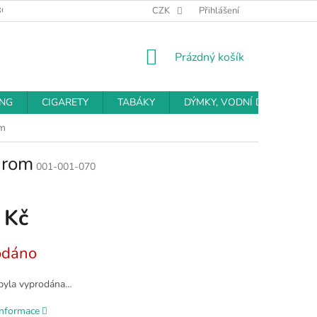
BCHODNÍ PODMÍNKY
PODMÍNKY OCHRANY OSOBNÍCH ÚDAJŮ
CZK
Přihlášení
NÁKUPNÍ
Prázdný košík
KOŠÍK
ING
CIGARETY
TABÁKY
DÝMKY, VODNÍ DÝMKY
om
hrom
001-001-070
 Kč
odáno
byla vyprodána…
informace