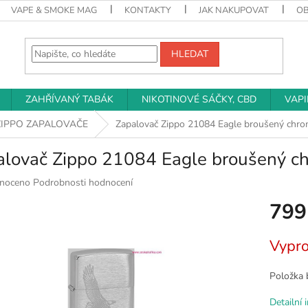
VAPE & SMOKE MAG
KONTAKTY
JAK NAKUPOVAT
O
HLEDAT
ZAHŘÍVANÝ TABÁK
NIKOTINOVÉ SÁČKY, CBD
VAP
ZIPPO ZAPALOVAČE
Zapalovač Zippo 21084 Eagle broušený chr
alovač Zippo 21084 Eagle broušený c
né
noceno
Podrobnosti hodnocení
ní
799
u
Měrná
Vypr
cena:
k.
Položka 
Detailní 