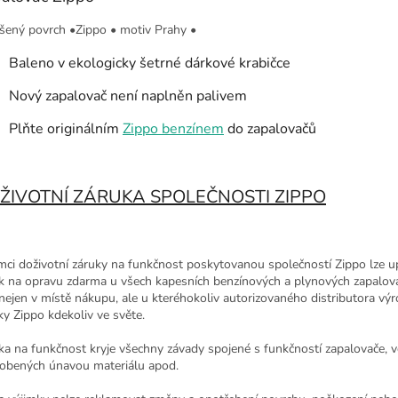
šený povrch
•
Zippo
•
motiv Prahy
•
Baleno v ekologicky šetrné dárkové krabičce
Nový zapalovač není naplněn palivem
Plňte originálním
Zippo benzínem
do zapalovačů
ŽIVOTNÍ ZÁRUKA SPOLEČNOSTI ZIPPO
mci doživotní záruky na funkčnost poskytovanou společností Zippo lze up
k na opravu zdarma u všech kapesních benzínových a plynových zapalov
 nejen v místě nákupu, ale u kteréhokoliv autorizovaného distributora vý
ky Zippo kdekoliv ve světe.
ka na funkčnost kryje všechny závady spojené s funkčností zapalovače, v
obených únavou materiálu apod.