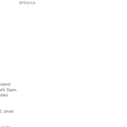
#PRAHA
:
latnit
ačů Zippo,
robků
č. závad