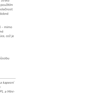
 ztrátu
 použitím
polečnost
odobné
tě - mimo
žné
ce, což je
způsobu
a kapesní
e
PL a Mini-