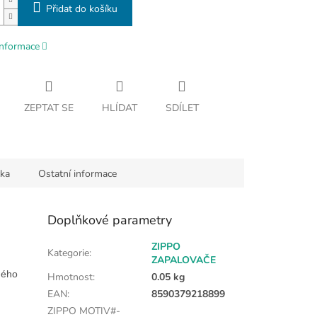
Přidat do košíku
informace
ZEPTAT SE
HLÍDAT
SDÍLET
ka
Ostatní informace
Doplňkové parametry
ZIPPO
Kategorie
:
ZAPALOVAČE
ného
Hmotnost
:
0.05 kg
EAN
:
8590379218899
ZIPPO MOTIV#-