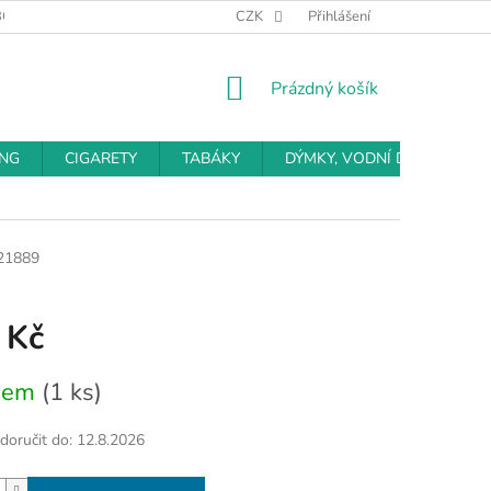
BCHODNÍ PODMÍNKY
PODMÍNKY OCHRANY OSOBNÍCH ÚDAJŮ
CZK
Přihlášení
NÁKUPNÍ
Prázdný košík
KOŠÍK
ING
CIGARETY
TABÁKY
DÝMKY, VODNÍ DÝMKY
21889
 Kč
dem
(1 ks)
oručit do:
12.8.2026