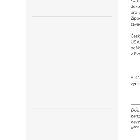
Až n
deko
pro 
Zipp
záva
Česk
USA 
pošk
v Ev
Bliž
vyří
DŮLE
benz
nevz
MPL®