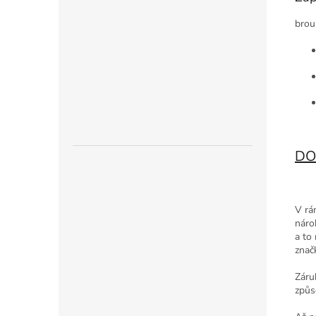
brou
DO
V rá
náro
a to
znač
Záru
způs