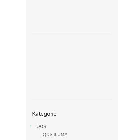
Přeskočit
Kategorie
kategorie
IQOS
IQOS ILUMA