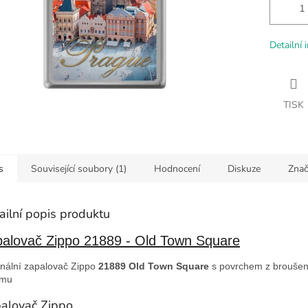
Detailní 
TISK
s
Související soubory (1)
Hodnocení
Diskuze
Znač
ailní popis produktu
alovač Zippo 21889 - Old Town Square
inální zapalovač Zippo
21889 Old Town Square
s povrchem z brouše
omu
alovač Zippo