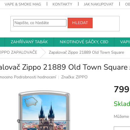
VAPE & SMOKE MAG
KONTAKTY
JAK NAKUPOVAT
O
HLEDAT
ZAHŘÍVANÝ TABÁK
NIKOTINOVÉ SÁČKY, CBD
VAP
ZIPPO ZAPALOVAČE
Zapalovač Zippo 21889 Old Town Square
alovač Zippo 21889 Old Town Square
né
noceno
Podrobnosti hodnocení
Značka:
ZIPPO
ní
799
u
Měrná
Skla
cena:
k.
Můžeme d