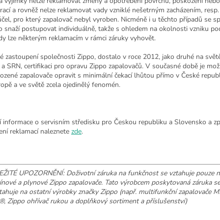
a výjimky nelze reklamovat změny a opotřebení povrchu, poškození nebo
rací a rovněž nelze reklamovat vady vzniklé nešetrným zacházením, resp.
účel, pro který zapalovač nebyl vyroben. Nicméně i u těchto případů se s
o snaží postupovat individuálně, takže s ohledem na okolnosti vzniku p
dy lze některým reklamacím v rámci záruky vyhovět.
é zastoupení společnosti Zippo, dostalo v roce 2012, jako druhé na svě
a SRN, certifikaci pro opravu Zippo zapalovačů. V současné době je mo
ozené zapalovače opravit s minimální čekací lhůtou přímo v České republi
ropě a ve světě zcela ojedinělý fenomén.
ší informace o servisním středisku pro Českou republiku a Slovensko a 
zení reklamací naleznete
zde
.
ŽITÉ UPOZORNĚNÍ: Doživotní záruka na funkčnost se vztahuje pouze n
ínové a plynové Zippo zapalovače. Tato výrobcem poskytovaná záruka s
tahuje na ostatní výrobky značky Zippo (např. multifunkční zapalovače M
, Zippo ohřívač rukou a doplňkový sortiment a příslušenství)