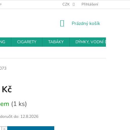
BCHODNÍ PODMÍNKY
PODMÍNKY OCHRANY OSOBNÍCH ÚDAJŮ
CZK
Přihlášení
NÁKUPNÍ
Prázdný košík
KOŠÍK
ING
CIGARETY
TABÁKY
DÝMKY, VODNÍ DÝMKY
073
 Kč
dem
(1 ks)
oručit do:
12.8.2026