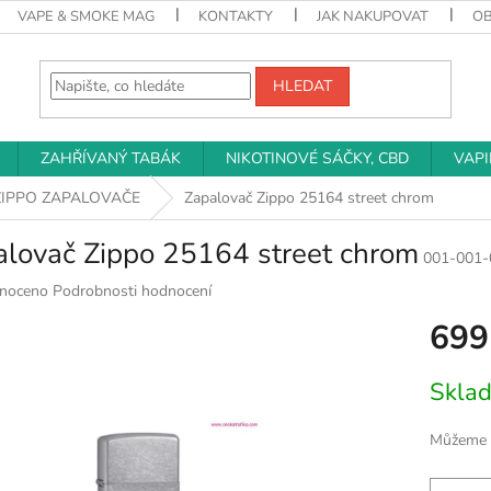
VAPE & SMOKE MAG
KONTAKTY
JAK NAKUPOVAT
O
HLEDAT
ZAHŘÍVANÝ TABÁK
NIKOTINOVÉ SÁČKY, CBD
VAP
ZIPPO ZAPALOVAČE
Zapalovač Zippo 25164 street chrom
alovač Zippo 25164 street chrom
001-001-
né
noceno
Podrobnosti hodnocení
ní
699
u
Měrná
Skla
cena:
k.
Můžeme d