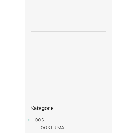
Přeskočit
Kategorie
kategorie
IQOS
IQOS ILUMA