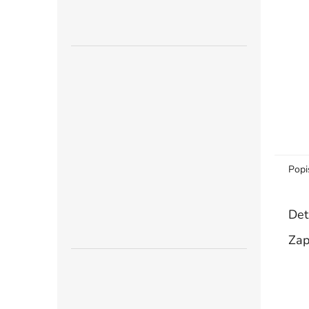
n
e
l
Popi
Det
Zap