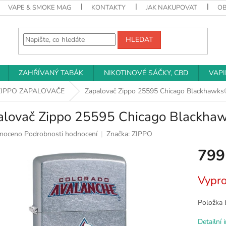
VAPE & SMOKE MAG
KONTAKTY
JAK NAKUPOVAT
O
HLEDAT
ZAHŘÍVANÝ TABÁK
NIKOTINOVÉ SÁČKY, CBD
VAP
ZIPPO ZAPALOVAČE
Zapalovač Zippo 25595 Chicago Blackhawks
alovač Zippo 25595 Chicago Blackha
né
noceno
Podrobnosti hodnocení
Značka:
ZIPPO
ní
799
u
Měrná
Vypr
cena:
k.
Položka 
Detailní 