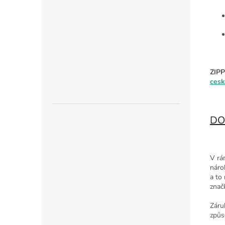
ZIPP
cesk
DO
V rá
náro
a to
znač
Záru
způs