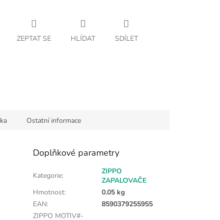
ZEPTAT SE
HLÍDAT
SDÍLET
ka
Ostatní informace
Doplňkové parametry
ZIPPO
Kategorie
:
ZAPALOVAČE
Hmotnost
:
0.05 kg
EAN
:
8590379255955
ZIPPO MOTIV#-