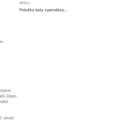
#NHL
:
Položka byla vyprodána…
pu
latnit
ačů Zippo,
robků
č. závad