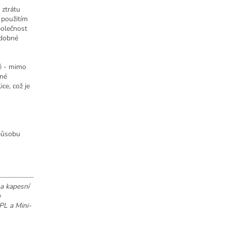
 ztrátu
 použitím
polečnost
odobné
tě - mimo
žné
ce, což je
způsobu
a kapesní
e
PL a Mini-