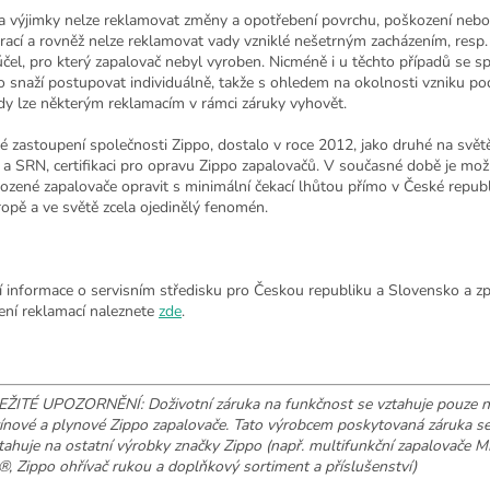
a výjimky nelze reklamovat změny a opotřebení povrchu, poškození nebo
rací a rovněž nelze reklamovat vady vzniklé nešetrným zacházením, resp.
účel, pro který zapalovač nebyl vyroben. Nicméně i u těchto případů se s
o snaží postupovat individuálně, takže s ohledem na okolnosti vzniku p
dy lze některým reklamacím v rámci záruky vyhovět.
é zastoupení společnosti Zippo, dostalo v roce 2012, jako druhé na svě
a SRN, certifikaci pro opravu Zippo zapalovačů. V současné době je mo
ozené zapalovače opravit s minimální čekací lhůtou přímo v České republi
ropě a ve světě zcela ojedinělý fenomén.
ší informace o servisním středisku pro Českou republiku a Slovensko a 
zení reklamací naleznete
zde
.
ŽITÉ UPOZORNĚNÍ: Doživotní záruka na funkčnost se vztahuje pouze n
ínové a plynové Zippo zapalovače. Tato výrobcem poskytovaná záruka s
tahuje na ostatní výrobky značky Zippo (např. multifunkční zapalovače M
, Zippo ohřívač rukou a doplňkový sortiment a příslušenství)