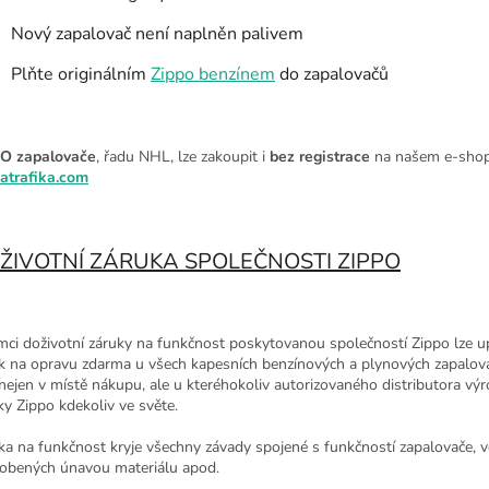
Nový zapalovač není naplněn palivem
Plňte originálním
Zippo benzínem
do zapalovačů
O zapalovače
, řadu NHL, lze zakoupit i
bez registrace
na našem e-sho
atrafika.com
ŽIVOTNÍ ZÁRUKA SPOLEČNOSTI ZIPPO
mci doživotní záruky na funkčnost poskytovanou společností Zippo lze up
k na opravu zdarma u všech kapesních benzínových a plynových zapalov
 nejen v místě nákupu, ale u kteréhokoliv autorizovaného distributora vý
ky Zippo kdekoliv ve světe.
ka na funkčnost kryje všechny závady spojené s funkčností zapalovače, v
obených únavou materiálu apod.