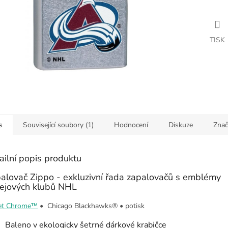
TISK
s
Související soubory (1)
Hodnocení
Diskuze
Znač
ailní popis produktu
alovač Zippo - exkluzivní řada zapalovačů s emblémy
ejových klubů NHL
et Chrome™
•
Chicago Blackhawks®
•
potisk
Baleno v ekologicky šetrné dárkové krabičce