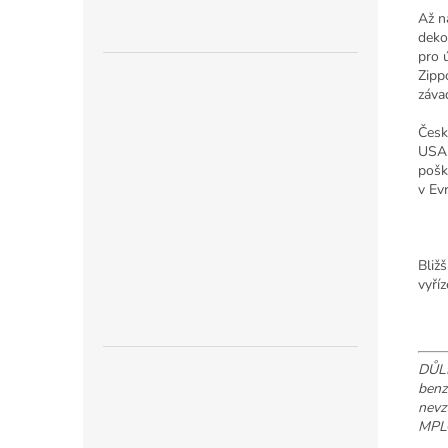
Až n
deko
pro 
Zipp
záva
Česk
USA 
pošk
v Ev
Bliž
vyří
DŮLE
benz
nevz
MPL®