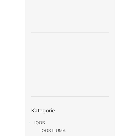
Přeskočit
Kategorie
kategorie
IQOS
IQOS ILUMA