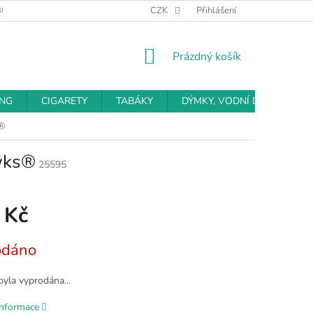
BCHODNÍ PODMÍNKY
PODMÍNKY OCHRANY OSOBNÍCH ÚDAJŮ
CZK
Přihlášení
NÁKUPNÍ
Prázdný košík
KOŠÍK
ING
CIGARETY
TABÁKY
DÝMKY, VODNÍ DÝMKY
®
wks®
25595
 Kč
odáno
byla vyprodána…
informace