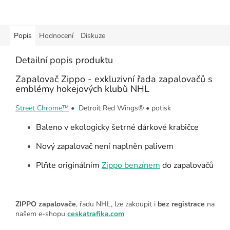
Popis
Hodnocení
Diskuze
Detailní popis produktu
Zapalovač Zippo - exkluzivní řada zapalovačů s
emblémy hokejových klubů NHL
Street Chrome™
•
Detroit Red Wings®
•
potisk
Baleno v ekologicky šetrné dárkové krabičce
Nový zapalovač není naplněn palivem
Plňte originálním
Zippo benzínem
do zapalovačů
ZIPPO zapalovače
, řadu NHL, lze zakoupit i
bez registrace
na
našem e-shopu
ceskatrafika.com