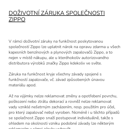
DOŽIVOTNÍ ZÁRUKA SPOLEČNOSTI
ZIPPO
V rámci doživotní záruky na funkčnost poskytovanou
společností Zippo lze uplatnit nárok na opravu zdarma u všech
kapesních benzínových a plynových zapalovačů Zippo, a to
nejen v místě nákupu, ale u kteréhokoliv autorizovaného
distributora výrobků značky Zippo kdekoliv ve světe.
Záruka na funkčnost kryje všechny závady spojené s
funkčností zapalovače, vč. závad způsobených únavou
materiálu apod.
Až na výjimky nelze reklamovat změny a opotřebení povrchu,
poškození nebo ztrátu dekorací a rovněž nelze reklamovat
vady vzniklé nešetrným zacházením, resp. použitím pro účel,
pro který zapalovač nebyl vyroben. Nicméně i u těchto případů
se společnost Zippo snaží postupovat individuálně, takže s
ohledem na okolnosti vzniku podobné závady lze některým
reklamacím v rámci záruky vyhovět.