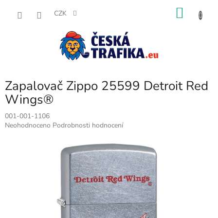
Přejít
NÁKU
na
CZK
obsah
KOŠÍK
Zapalovač Zippo 25599 Detroit Red
Wings®
001-001-1106
Průměrné
Neohodnoceno
Podrobnosti hodnocení
hodnocení
produktu
je
0,0
z
5
hvězdiček.