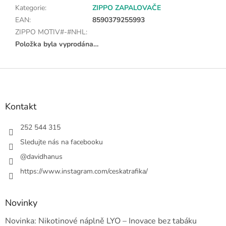
Kategorie
:
ZIPPO ZAPALOVAČE
EAN
:
8590379255993
ZIPPO MOTIV#-#NHL
:
Položka byla vyprodána…
Z
á
p
a
Kontakt
t
í
252 544 315
Sledujte nás na facebooku
@davidhanus
https://www.instagram.com/ceskatrafika/
Novinky
Novinka: Nikotinové náplně LYO – Inovace bez tabáku