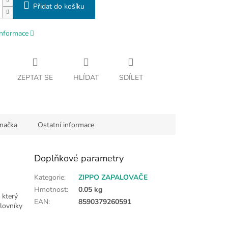
Přidat do košíku
informace
ZEPTAT SE
HLÍDAT
SDÍLET
načka
Ostatní informace
Doplňkové parametry
Kategorie
:
ZIPPO ZAPALOVAČE
Hmotnost
:
0.05 kg
 který
EAN
:
8590379260591
ilovníky