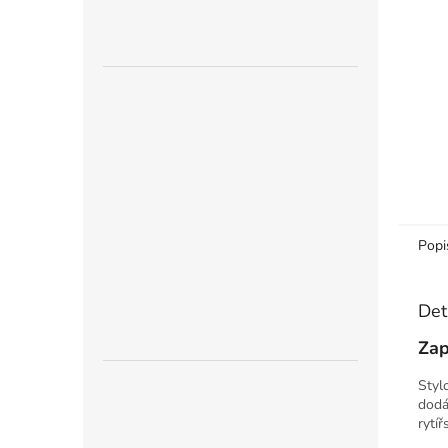
n
e
l
Popi
Det
Zap
Styl
dodá
rytí