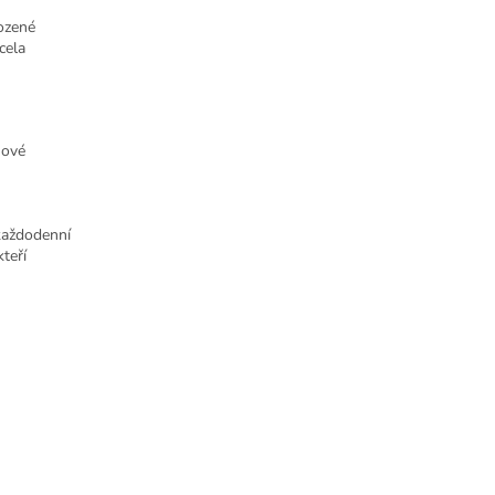
ozené
cela
nové
 každodenní
teří