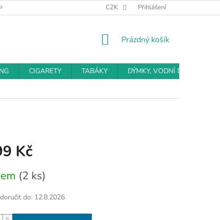
BCHODNÍ PODMÍNKY
PODMÍNKY OCHRANY OSOBNÍCH ÚDAJŮ
CZK
Přihlášení
NÁKUPNÍ
Prázdný košík
KOŠÍK
ING
CIGARETY
TABÁKY
DÝMKY, VODNÍ DÝMKY
99 Kč
dem
(2 ks)
oručit do:
12.8.2026