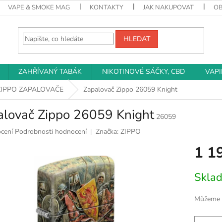
VAPE & SMOKE MAG
KONTAKTY
JAK NAKUPOVAT
O
HLEDAT
ZAHŘÍVANÝ TABÁK
NIKOTINOVÉ SÁČKY, CBD
VAP
ZIPPO ZAPALOVAČE
Zapalovač Zippo 26059 Knight
alovač Zippo 26059 Knight
26059
né
cení
Podrobnosti hodnocení
Značka:
ZIPPO
ní
1 1
u
Měrná
Skla
cena:
k.
Můžeme d