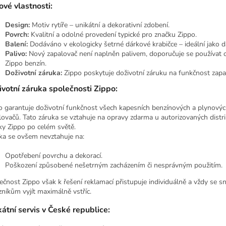
ové vlastnosti:
Design:
Motiv rytíře – unikátní a dekorativní zdobení.
Povrch:
Kvalitní a odolné provedení typické pro značku Zippo.
Balení:
Dodáváno v ekologicky šetrné dárkové krabičce – ideální jako d
Palivo:
Nový zapalovač není naplněn palivem, doporučuje se používat o
Zippo benzín.
Doživotní záruka:
Zippo poskytuje doživotní záruku na funkčnost zapa
ivotní záruka společnosti Zippo:
o garantuje doživotní funkčnost všech kapesních benzínových a plynový
lovačů. Tato záruka se vztahuje na opravy zdarma u autorizovaných distr
ky Zippo po celém světě.
ka se ovšem nevztahuje na:
Opotřebení povrchu a dekorací.
Poškození způsobené nešetrným zacházením či nesprávným použitím.
ečnost Zippo však k řešení reklamací přistupuje individuálně a vždy se sn
zníkům vyjít maximálně vstříc.
átní servis v České republice: