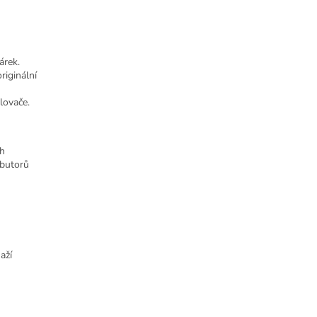
árek.
riginální
lovače.
ch
ibutorů
aží