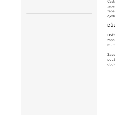
Česk
zapa
zapa
ojedi
DŮL
Doži
zapa
mult
Zapa
použ
obdi