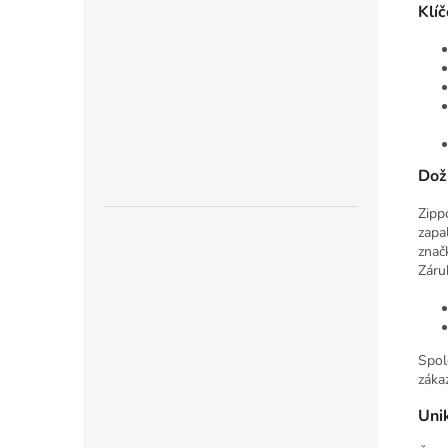
Klíč
Dož
Zipp
zapa
znač
Záru
Spol
záka
Unik