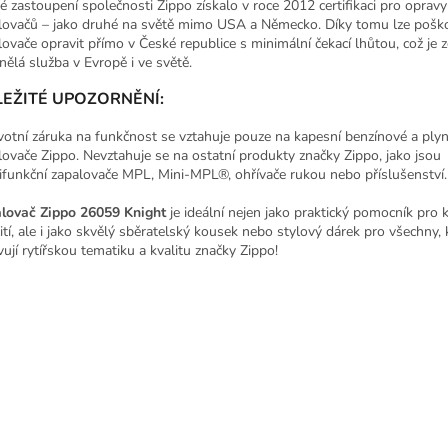
é zastoupení společnosti Zippo získalo v roce 2012 certifikaci pro opravy
lovačů – jako druhé na světě mimo USA a Německo. Díky tomu lze pošk
lovače opravit přímo v České republice s minimální čekací lhůtou, což je z
nělá služba v Evropě i ve světě.
EŽITÉ UPOZORNĚNÍ:
votní záruka na funkčnost se vztahuje pouze na kapesní benzínové a ply
lovače Zippo. Nevztahuje se na ostatní produkty značky Zippo, jako jsou
ifunkční zapalovače MPL, Mini-MPL®, ohřívače rukou nebo příslušenství.
lovač Zippo 26059 Knight
je ideální nejen jako praktický pomocník pro
ití, ale i jako skvělý sběratelský kousek nebo stylový dárek pro všechny, k
vují rytířskou tematiku a kvalitu značky Zippo!