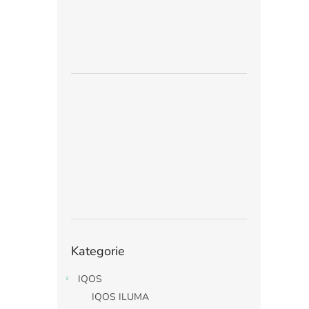
Přeskočit
Kategorie
kategorie
IQOS
IQOS ILUMA