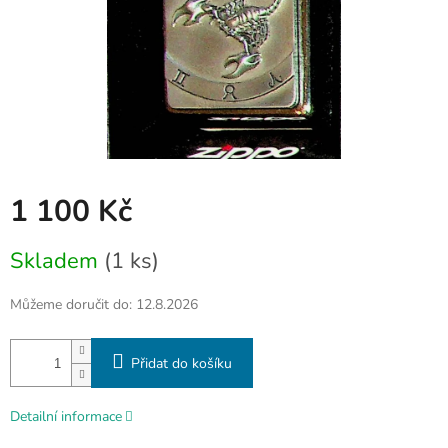
1 100 Kč
Měrná
Skladem
(1 ks)
cena:
Můžeme doručit do:
12.8.2026
Přidat do košíku
Detailní informace