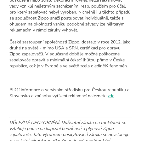
poškození nebo ztrátu dekorací a rovněž nelze reklamovat
vady vzniklé nešetrným zacházením, resp. použitím pro účel,
pro který zapalovač nebyl vyroben. Nicméně i u těchto případů
se společnost Zippo snaží postupovat individuálně, takže s
ohledem na okolnosti vzniku podobné závady lze některým
reklamacím v rámci záruky vyhovět.
České zastoupení společnosti Zippo, dostalo v roce 2012, jako
druhé na světě - mimo USA a SRN, certifikaci pro opravu
Zippo zapalovačů. V současné době je možné poškozené
zapalovače opravit s minimální čekací lhůtou přímo v České
republice, což je v Evropě a ve světě zcela ojedinělý fenomén.
Bližší informace o servisním středisku pro Českou republiku a
Slovensko a způsobu vyřízení reklamací naleznete
zde
.
DŮLEŽITÉ UPOZORNĚNÍ: Doživotní záruka na funkčnost se
vztahuje pouze na kapesní benzínové a plynové Zippo
zapalovače. Tato výrobcem poskytovaná záruka se nevztahuje
na ostatní výrobky značky Zippo (např. multifunkční