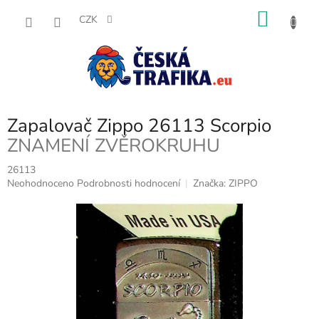
Přejít
NÁKU
na
CZK
obsah
KOŠÍK
Zapalovač Zippo 26113 Scorpio
ZNAMENÍ ZVĚROKRUHU
26113
Průměrné
Neohodnoceno
Podrobnosti hodnocení
Značka:
ZIPPO
hodnocení
produktu
je
0,0
z
5
hvězdiček.