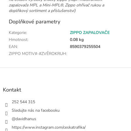
zapalovače MPL a Mini-MPL®, Zippo ohřívač rukou a
doplňkový sortiment a příslušenství)
Doplňkové parametry
Kategorie
:
ZIPPO ZAPALOVAČE
Hmotnost
:
0.08 kg
EAN
:
8590379255504
ZIPPO MOTIV#-#ZVĚROKRUH
:
Z
á
p
a
Kontakt
t
í
252 544 315
Sledujte nás na facebooku
@davidhanus
https://www.instagram.com/ceskatrafika/