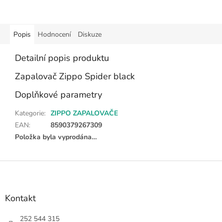
Popis
Hodnocení
Diskuze
Detailní popis produktu
Zapalovač Zippo Spider black
Doplňkové parametry
Kategorie
:
ZIPPO ZAPALOVAČE
EAN
:
8590379267309
Položka byla vyprodána…
Z
á
p
a
Kontakt
t
í
252 544 315