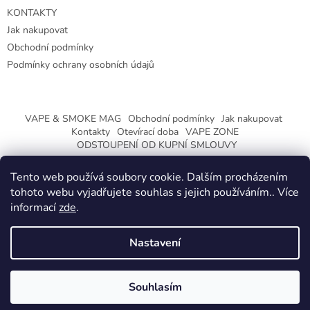
KONTAKTY
Jak nakupovat
Obchodní podmínky
Podmínky ochrany osobních údajů
VAPE & SMOKE MAG
Obchodní podmínky
Jak nakupovat
Kontakty
Otevírací doba
VAPE ZONE
ODSTOUPENÍ OD KUPNÍ SMLOUVY
Tento web používá soubory cookie. Dalším procházením
tohoto webu vyjadřujete souhlas s jejich používáním.. Více
informací
zde
.
Vytvořil Shoptet
Nastavení
Copyright 2026
CeskaTrafika.eu
. Všechna práva vyhrazena.
ZMĚNA OTEVÍRACÍ DOBY O PRÁZDNINÁCH.
Souhlasím
KLIKNETE A DOZVÍTE SE VÍCE.