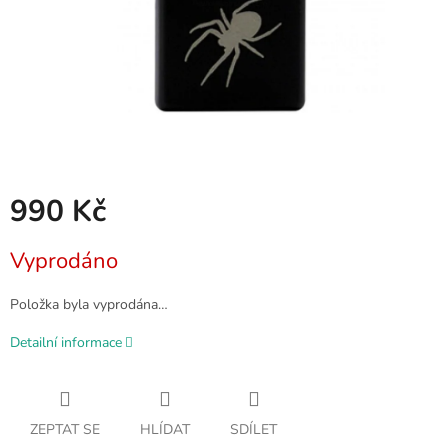
990 Kč
Měrná
Vyprodáno
cena:
Položka byla vyprodána…
Detailní informace
ZEPTAT SE
HLÍDAT
SDÍLET