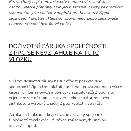
Pozn.: Dobíjecí plazmové inserty mohou být vyloučeny z
osobní letecké přepravy. Dobíjecí plazmové inserty se prodávají
samostatně jako volitelný doplněk pro benzínový Zippo
zapalovač. Insert se vkládá do libovolného Zippo zapalovače
namísto původní benzínové vložky.
DOŽIVOTNÍ ZÁRUKA SPOLEČNOSTI
ZIPPO SE NEVZTAHUJE NA TUTO
VLOŽKU
V rámci doživotní záruky na funkčnost poskytovanou
společností Zippo lze uplatnit nárok na opravu zdarma u všech
kapesních benzínových a plynových zapalovačů Zippo, a to
nejen v místě nákupu, ale u kteréhokoliv autorizovaného
distributora výrobků značky Zippo kdekoliv ve světe.
Záruka na funkčnost kryje všechny závady spojené s
funkčností zapalovače, vč. závad způsobených únavou
materiálu apod.