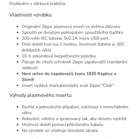
Dodáváno v dárkové krabičce.
Vlastnosti výrobku:
Originální Zippo plazmový insert se dvěma oblouky
Spouští se dvojitým poklepáním spouštěcího tlačítka
200 mAh IEC baterie; 5v0.2A micro USB port
Plné dobití trvá cca 1 hodinu, životnost baterie je 300
dobíjecích cyklů
10-ti sekundová bezpečnostní pojistka
Pasuje do všech schránek Zippo zapalovačů standardní
velikosti
Není určen do zapalovačů tvaru 1935 Replica a
Slim®
Insert vydává charkateristický zvuk Zippo "Click"
Výhody plazmového insertu:
Rychlé a jednoduché připálení, odolnost v mimořádném
větru
Robustní, odolný a zpracovaný tak, aby dlouho vydržel
Možnost dobití pomocí přiloženého kabelu
Na výrobek se vztahuje dvouletá záruka