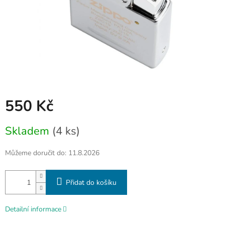
550 Kč
Měrná
Skladem
(4 ks)
cena:
Můžeme doručit do:
11.8.2026
Přidat do košíku
Detailní informace