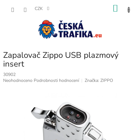
Přejít
NÁKU
na
CZK
obsah
KOŠÍK
Zapalovač Zippo USB plazmový
insert
30902
Průměrné
Neohodnoceno
Podrobnosti hodnocení
Značka:
ZIPPO
hodnocení
produktu
je
0,0
z
5
hvězdiček.