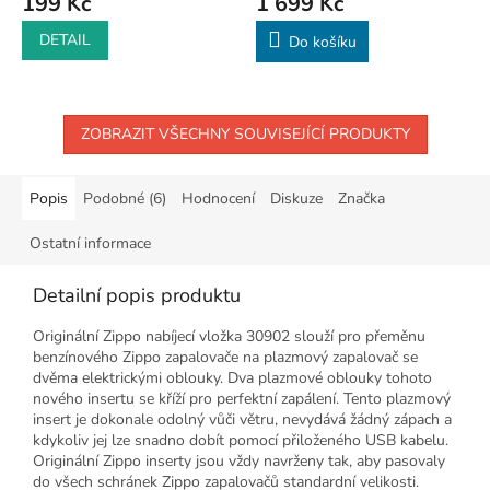
199 Kč
1 699 Kč
DETAIL
Do košíku
ZOBRAZIT VŠECHNY SOUVISEJÍCÍ PRODUKTY
Popis
Podobné (6)
Hodnocení
Diskuze
Značka
Ostatní informace
Detailní popis produktu
Originální Zippo nabíjecí vložka 30902 slouží pro přeměnu
benzínového Zippo zapalovače na plazmový zapalovač se
dvěma elektrickými oblouky. Dva plazmové oblouky tohoto
nového insertu se kříží pro perfektní zapálení. Tento plazmový
insert je dokonale odolný vůči větru, nevydává žádný zápach a
kdykoliv jej lze snadno dobít pomocí přiloženého USB kabelu.
Originální Zippo inserty jsou vždy navrženy tak, aby pasovaly
do všech schránek Zippo zapalovačů standardní velikosti.