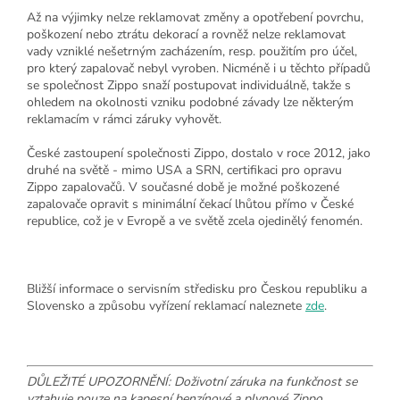
Až na výjimky nelze reklamovat změny a opotřebení povrchu,
poškození nebo ztrátu dekorací a rovněž nelze reklamovat
vady vzniklé nešetrným zacházením, resp. použitím pro účel,
pro který zapalovač nebyl vyroben. Nicméně i u těchto případů
se společnost Zippo snaží postupovat individuálně, takže s
ohledem na okolnosti vzniku podobné závady lze některým
reklamacím v rámci záruky vyhovět.
České zastoupení společnosti Zippo, dostalo v roce 2012, jako
druhé na světě - mimo USA a SRN, certifikaci pro opravu
Zippo zapalovačů. V současné době je možné poškozené
zapalovače opravit s minimální čekací lhůtou přímo v České
republice, což je v Evropě a ve světě zcela ojedinělý fenomén.
Bližší informace o servisním středisku pro Českou republiku a
Slovensko a způsobu vyřízení reklamací naleznete
zde
.
DŮLEŽITÉ UPOZORNĚNÍ: Doživotní záruka na funkčnost se
vztahuje pouze na kapesní benzínové a plynové Zippo