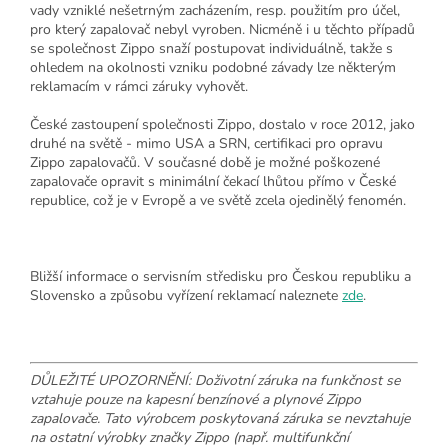
vady vzniklé nešetrným zacházením, resp. použitím pro účel,
pro který zapalovač nebyl vyroben. Nicméně i u těchto případů
se společnost Zippo snaží postupovat individuálně, takže s
ohledem na okolnosti vzniku podobné závady lze některým
reklamacím v rámci záruky vyhovět.
České zastoupení společnosti Zippo, dostalo v roce 2012, jako
druhé na světě - mimo USA a SRN, certifikaci pro opravu
Zippo zapalovačů. V současné době je možné poškozené
zapalovače opravit s minimální čekací lhůtou přímo v České
republice, což je v Evropě a ve světě zcela ojedinělý fenomén.
Bližší informace o servisním středisku pro Českou republiku a
Slovensko a způsobu vyřízení reklamací naleznete
zde
.
DŮLEŽITÉ UPOZORNĚNÍ: Doživotní záruka na funkčnost se
vztahuje pouze na kapesní benzínové a plynové Zippo
zapalovače. Tato výrobcem poskytovaná záruka se nevztahuje
na ostatní výrobky značky Zippo (např. multifunkční