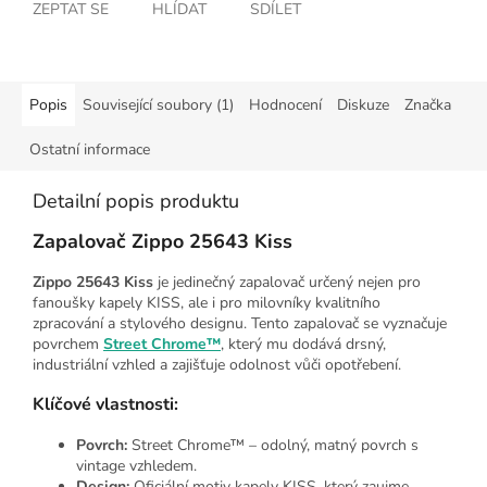
ZEPTAT SE
HLÍDAT
SDÍLET
Popis
Související soubory (1)
Hodnocení
Diskuze
Značka
Ostatní informace
Detailní popis produktu
Zapalovač Zippo 25643 Kiss
Zippo 25643 Kiss
je jedinečný zapalovač určený nejen pro
fanoušky kapely KISS, ale i pro milovníky kvalitního
zpracování a stylového designu. Tento zapalovač se vyznačuje
povrchem
Street Chrome™
, který mu dodává drsný,
industriální vzhled a zajišťuje odolnost vůči opotřebení.
Klíčové vlastnosti:
Povrch:
Street Chrome™ – odolný, matný povrch s
vintage vzhledem.
Design:
Oficiální motiv kapely KISS, který zaujme