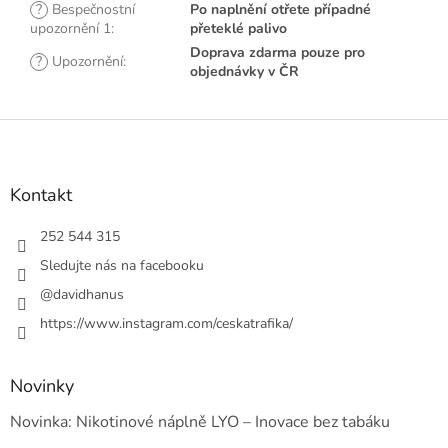
?
Bespečnostní
Po naplnění otřete případné
upozornění 1
:
přeteklé palivo
Doprava zdarma pouze pro
?
Upozornění
:
objednávky v ČR
Z
á
p
a
Kontakt
t
í
252 544 315
Sledujte nás na facebooku
@davidhanus
https://www.instagram.com/ceskatrafika/
Novinky
Novinka: Nikotinové náplně LYO – Inovace bez tabáku