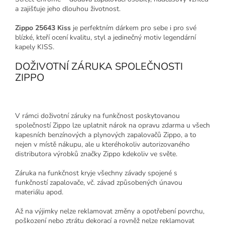
a zajišťuje jeho dlouhou životnost.
Zippo 25643 Kiss
je perfektním dárkem pro sebe i pro své
blízké, kteří ocení kvalitu, styl a jedinečný motiv legendární
kapely KISS.
DOŽIVOTNÍ ZÁRUKA SPOLEČNOSTI
ZIPPO
V rámci doživotní záruky na funkčnost poskytovanou
společností Zippo lze uplatnit nárok na opravu zdarma u všech
kapesních benzínových a plynových zapalovačů Zippo, a to
nejen v místě nákupu, ale u kteréhokoliv autorizovaného
distributora výrobků značky Zippo kdekoliv ve světe.
Záruka na funkčnost kryje všechny závady spojené s
funkčností zapalovače, vč. závad způsobených únavou
materiálu apod.
Až na výjimky nelze reklamovat změny a opotřebení povrchu,
poškození nebo ztrátu dekorací a rovněž nelze reklamovat