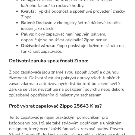
každého fanouška rockové hudby.
Kvalita:
Typická odolnost a spolehlivé provedení značky
Zippo.
Balení:
Dodáván v ekologicky šetrné dárkové krabičce,
ideální jako dárek.
Palivo:
Nový zapalovač není naplněn palivem,
doporučuje se používat originální Zippo benzín.
Doživotní záruka:
Zippo poskytuje doživotní záruku na
funkčnost zapalovače.
Doživotní záruka společnosti Zippo:
Zippo zapalovače jsou známé svou spolehlivostí a dlouhou
životností. Doživotní záruka pokrývá opravy všech funkčních
závad zdarma u autorizovaných distributorů po celém světě.
Záruka se však nevztahuje na poškození povrchu nebo dekoru
způsobené opotřebením či nešetrným zacházením.
Proč vybrat zapalovač Zippo 25643 Kiss?
Tento zapalovač je nejen praktickým pomocníkem pro
každodenní použití, ale také stylovým doplňkem s unikátním
designem, který ocení každý fanoušek rockové hudby. Povrch
Street Chrome™ dodává zapalovači osobitý, nadčasový vzhled