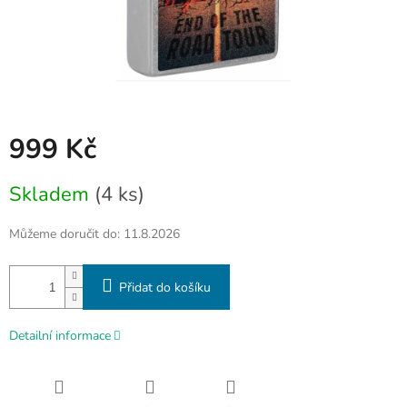
999 Kč
Měrná
Skladem
(4 ks)
cena:
Můžeme doručit do:
11.8.2026
Přidat do košíku
Detailní informace