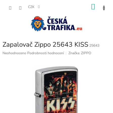
Přejít
NÁKU
na
CZK
obsah
KOŠÍK
Zapalovač Zippo 25643 KISS
25643
Průměrné
Neohodnoceno
Podrobnosti hodnocení
Značka:
ZIPPO
hodnocení
produktu
je
0,0
z
5
hvězdiček.