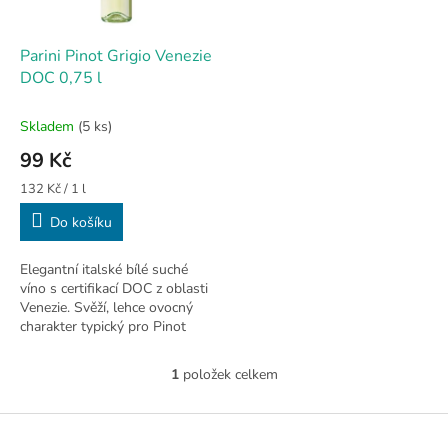
r
u
o
k
d
t
Parini Pinot Grigio Venezie
u
ů
DOC 0,75 l
k
t
Skladem
(5 ks)
ů
99 Kč
Měrná
132 Kč / 1 l
cena:
Do košíku
Elegantní italské bílé suché
víno s certifikací DOC z oblasti
Venezie. Svěží, lehce ovocný
charakter typický pro Pinot
Grigio z Benátska. 🔞
1
položek celkem
O
v
l
Z
á
á