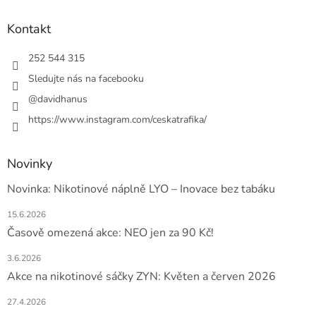
d
p
a
a
Kontakt
c
t
í
í
252 544 315
p
r
Sledujte nás na facebooku
v
@davidhanus
k
y
https://www.instagram.com/ceskatrafika/
v
ý
p
Novinky
i
s
Novinka: Nikotinové náplně LYO – Inovace bez tabáku
u
15.6.2026
Časově omezená akce: NEO jen za 90 Kč!
3.6.2026
Akce na nikotinové sáčky ZYN: Květen a červen 2026
27.4.2026