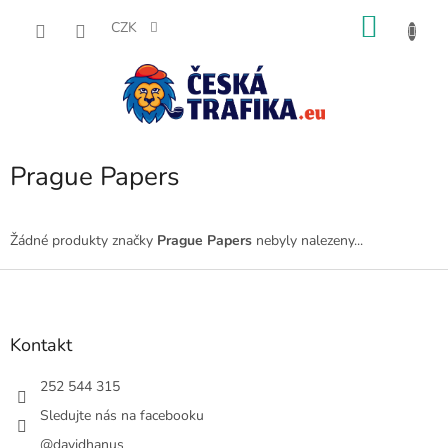
Přejít
NÁKU
na
CZK
obsah
KOŠÍK
Prague Papers
Žádné produkty značky
Prague Papers
nebyly nalezeny...
Z
á
p
a
Kontakt
t
í
252 544 315
Sledujte nás na facebooku
@davidhanus