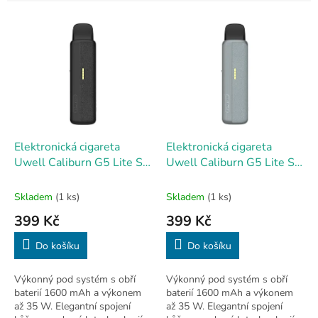
e
V
n
ý
í
p
p
i
r
s
o
p
d
r
u
o
k
d
t
Elektronická cigareta
Elektronická cigareta
u
ů
Uwell Caliburn G5 Lite SE
Uwell Caliburn G5 Lite SE
k
Pod 1600mAh black
Pod 1600mAh gray
t
Skladem
(1 ks)
Skladem
(1 ks)
ů
399 Kč
399 Kč
Do košíku
Do košíku
Výkonný pod systém s obří
Výkonný pod systém s obří
baterií 1600 mAh a výkonem
baterií 1600 mAh a výkonem
až 35 W. Elegantní spojení
až 35 W. Elegantní spojení