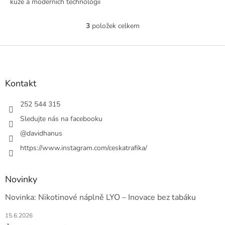
kůže a moderních technologií
pro MTL i RDL
3
položek celkem
O
v
l
Z
á
á
d
p
a
a
Kontakt
c
t
í
í
252 544 315
p
r
Sledujte nás na facebooku
v
@davidhanus
k
y
https://www.instagram.com/ceskatrafika/
v
ý
p
Novinky
i
s
Novinka: Nikotinové náplně LYO – Inovace bez tabáku
u
15.6.2026