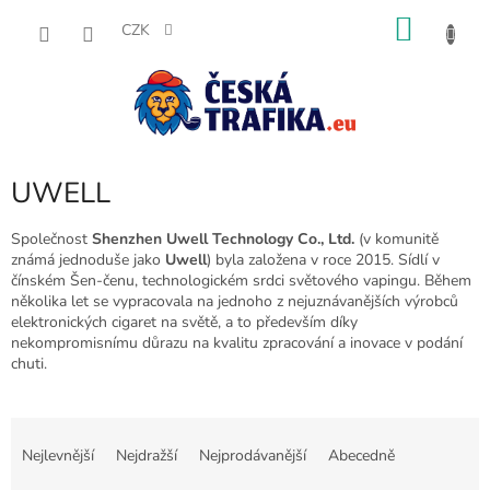
Přejít
NÁKU
na
CZK
obsah
KOŠÍK
UWELL
Společnost
Shenzhen Uwell Technology Co., Ltd.
(v komunitě
známá jednoduše jako
Uwell
) byla založena v roce 2015. Sídlí v
čínském Šen-čenu, technologickém srdci světového vapingu. Během
několika let se vypracovala na jednoho z nejuznávanějších výrobců
elektronických cigaret na světě, a to především díky
nekompromisnímu důrazu na kvalitu zpracování a inovace v podání
chuti.
Ř
a
Nejlevnější
Nejdražší
Nejprodávanější
Abecedně
z