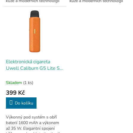
kůže a moderních technologií
kůže a moderních technologií
pro MTL i RDL
pro MTL i RDL
Elektronická cigareta
Uwell Caliburn G5 Lite SE
Pod 1600mAh orange
Skladem
(1 ks)
399 Kč
Do košíku
Výkonný pod systém s obří
baterií 1600 mAh a výkonem
až 35 W. Elegantní spojení