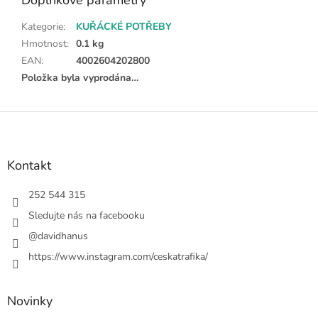
Doplňkové parametry
Kategorie
:
KUŘÁCKÉ POTŘEBY
Hmotnost
:
0.1 kg
EAN
:
4002604202800
Položka byla vyprodána…
Z
á
p
a
Kontakt
t
í
252 544 315
Sledujte nás na facebooku
@davidhanus
https://www.instagram.com/ceskatrafika/
Novinky