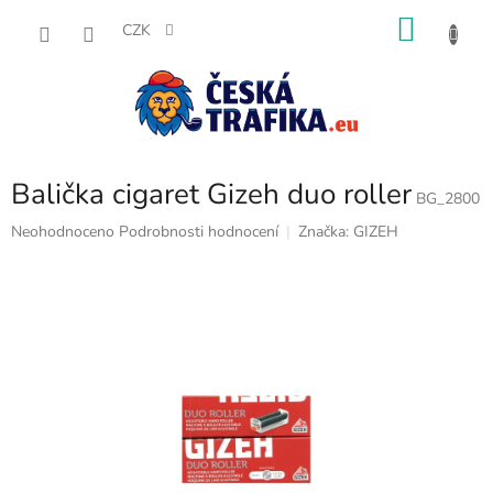
Přejít
NÁKU
na
CZK
obsah
KOŠÍK
Balička cigaret Gizeh duo roller
BG_2800
Průměrné
Neohodnoceno
Podrobnosti hodnocení
Značka:
GIZEH
hodnocení
produktu
je
0,0
z
5
hvězdiček.