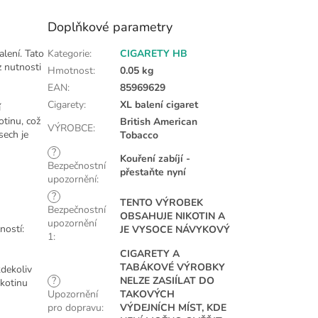
Doplňkové parametry
alení. Tato
Kategorie
:
CIGARETY HB
z nutnosti
Hmotnost
:
0.05 kg
EAN
:
85969629
Cigarety
:
XL balení cigaret
í
otinu, což
British American
VÝROBCE
:
sech je
Tobacco
?
Kouření zabíjí -
Bezpečnostní
přestaňte nyní
upozornění
:
?
TENTO VÝROBEK
Bezpečnostní
OBSAHUJE NIKOTIN A
upozornění
ností:
JE VYSOCE NÁVYKOVÝ
1
:
CIGARETY A
TABÁKOVÉ VÝROBKY
kdekoliv
?
NELZE ZASIÍLAT DO
ikotinu
Upozornění
TAKOVÝCH
pro dopravu
:
VÝDEJNÍCH MÍST, KDE