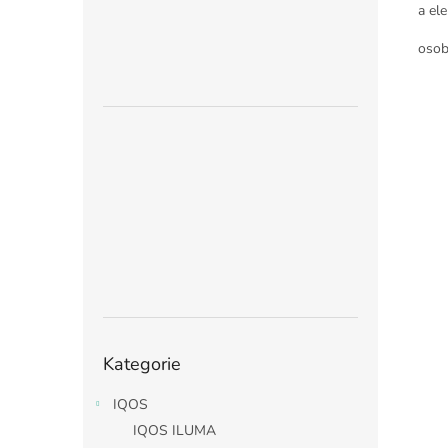
a ele
osob
Přeskočit
Kategorie
kategorie
IQOS
IQOS ILUMA