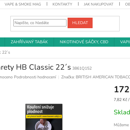
VAPE & SMOKE MAG
KONTAKTY
JAK NAKUPOVAT
O
HLEDAT
ZAHŘÍVANÝ TABÁK
NIKOTINOVÉ SÁČKY, CBD
VAP
c 22´s
rety HB Classic 22´s
3861Q152
né
noceno
Podrobnosti hodnocení
Značka:
BRITISH AMERICAN TOBAC
ní
172
u
Měrná
7,82 Kč /
cena:
Skla
k.
Můžeme d