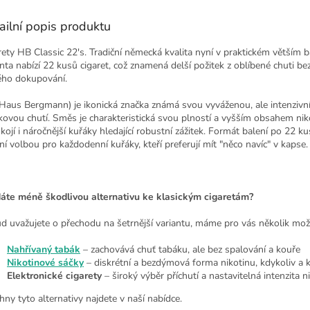
ailní popis produktu
rety HB Classic 22's. Tradiční německá kvalita nyní v praktickém větším b
anta nabízí 22 kusů cigaret, což znamená delší požitek z oblíbené chuti be
ého dokupování.
Haus Bergmann) je ikonická značka známá svou vyváženou, ale intenzivn
kovou chutí. Směs je charakteristická svou plností a vyšším obsahem nik
kojí i náročnější kuřáky hledající robustní zážitek. Formát balení po 22 ku
lní volbou pro každodenní kuřáky, kteří preferují mít "něco navíc" v kapse.
áte méně škodlivou alternativu ke klasickým cigaretám?
d uvažujete o přechodu na šetrnější variantu, máme pro vás několik mož
Nahřívaný tabák
– zachovává chuť tabáku, ale bez spalování a kouře
Nikotinové sáčky
– diskrétní a bezdýmová forma nikotinu, kdykoliv a 
Elektronické cigarety
– široký výběr příchutí a nastavitelná intenzita n
hny tyto alternativy najdete v naší nabídce.