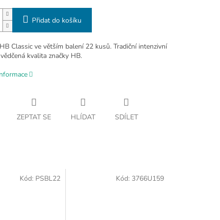
Přidat do košíku
HB Classic ve větším balení 22 kusů. Tradiční intenzivní
svědčená kvalita značky HB.
informace
ZEPTAT SE
HLÍDAT
SDÍLET
Kód:
PSBL22
Kód:
3766U159