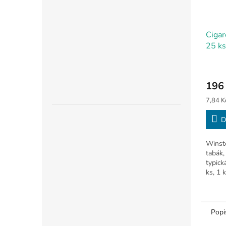
Cigar
25 ks
196
Měrná
7,84 Kč
cena:
D
Winst
tabák,
typick
ks, 1 
Popi