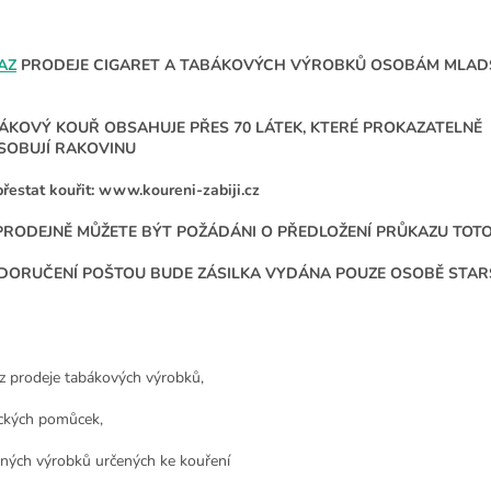
AZ
PRODEJE CIGARET A TABÁKOVÝCH VÝROBKŮ OSOBÁM MLADŠ
ÁKOVÝ KOUŘ OBSAHUJE PŘES 70 LÁTEK, KTERÉ PROKAZATELNĚ
SOBUJÍ RAKOVINU
přestat kouřit: www.koureni-zabiji.cz
PRODEJNĚ MŮŽETE BÝT POŽÁDÁNI O PŘEDLOŽENÍ PRŮKAZU TOT
 DORUČENÍ POŠTOU BUDE ZÁSILKA VYDÁNA POUZE OSOBĚ STARŠÍ
z prodeje tabákových výrobků,
ckých pomůcek,
nných výrobků určených ke kouření