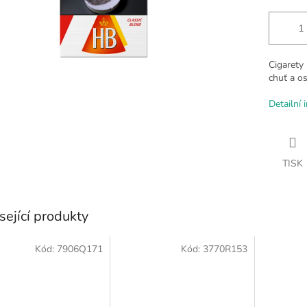
Cigarety 
chuť a o
Detailní 
TISK
sející produkty
Kód:
7906Q171
Kód:
3770R153