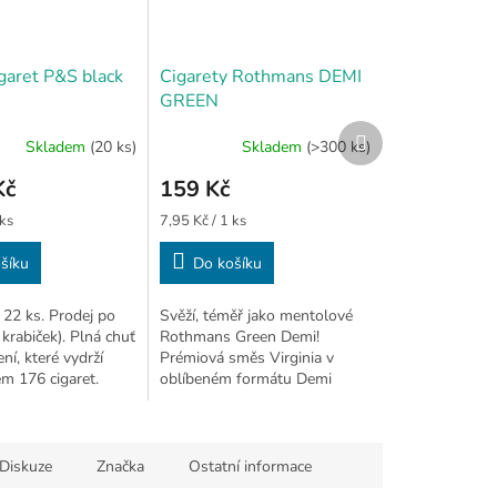
garet P&S black
Cigarety Rothmans DEMI
GREEN
Další
Skladem
(20 ks)
Skladem
(>300 ks)
produkt
Kč
159 Kč
Měrná
 ks
7,95 Kč / 1 ks
cena:
šíku
Do košíku
22 ks. Prodej po
Svěží, téměř jako mentolové
 krabiček). Plná chuť
Rothmans Green Demi!
ení, které vydrží
Prémiová směs Virginia v
em 176 cigaret.
oblíbeném formátu Demi
Slim. Moderní balení, 20
cigaret v krabičce.
Diskuze
Značka
Ostatní informace