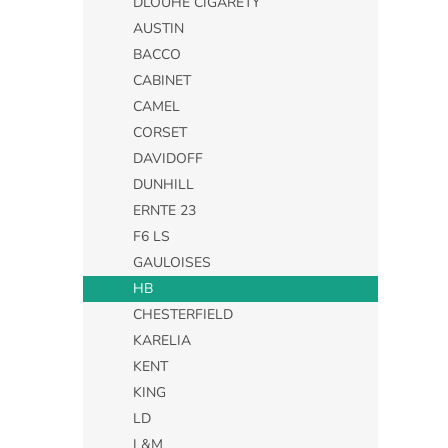
DLOUHÉ CIGARETY
AUSTIN
BACCO
CABINET
CAMEL
CORSET
DAVIDOFF
DUNHILL
ERNTE 23
F6 LS
GAULOISES
HB
CHESTERFIELD
KARELIA
KENT
KING
LD
L&M