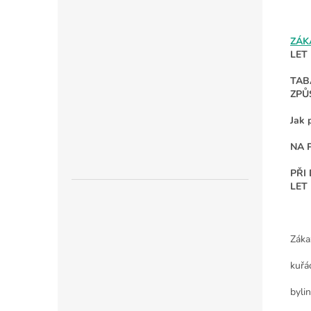
ZÁK
LET
TAB
ZPŮ
Jak 
NA 
PŘI
LET
Záka
kuřá
byli