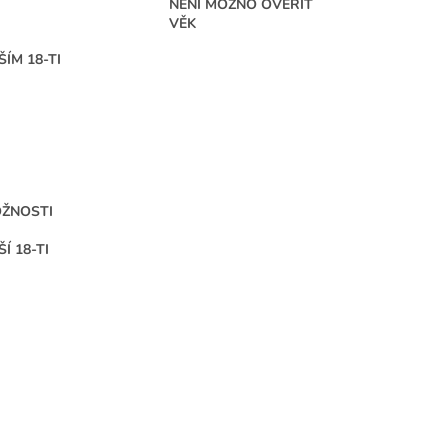
NENÍ MOŽNO OVĚŘIT
VĚK
ÍM 18-TI
OŽNOSTI
 18-TI