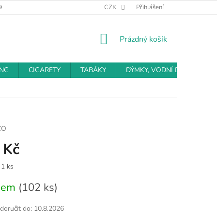
BCHODNÍ PODMÍNKY
PODMÍNKY OCHRANY OSOBNÍCH ÚDAJŮ
CZK
Přihlášení
NÁKUPNÍ
Prázdný košík
KOŠÍK
ING
CIGARETY
TABÁKY
DÝMKY, VODNÍ DÝMKY
CO
 Kč
 1 ks
dem
(102 ks)
oručit do:
10.8.2026