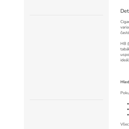
Det
Ciga
vari
čast
HB (
tabá
uspo
ideá
Hled
Poku
Všec