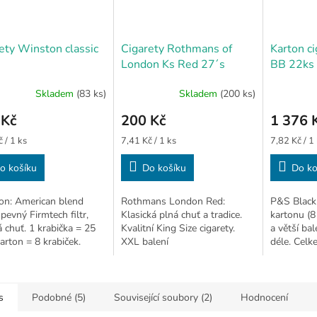
ety Winston classic
Cigarety Rothmans of
Karton ci
London Ks Red 27´s
BB 22ks
Skladem
(83 ks)
Skladem
(200 ks)
 Kč
200 Kč
1 376 
Měrná
Měrná
 / 1 ks
7,41 Kč / 1 ks
7,82 Kč / 1
cena:
cena:
o košíku
Do košíku
Do ko
on: American blend
Rothmans London Red:
P&S Black 
 pevný Firmtech filtr,
Klasická plná chuť a tradice.
kartonu (8
á chuť. 1 krabička = 25
Kvalitní King Size cigarety.
a větší bal
karton = 8 krabiček.
XXL balení
déle. Celk
s
Podobné (5)
Související soubory (2)
Hodnocení