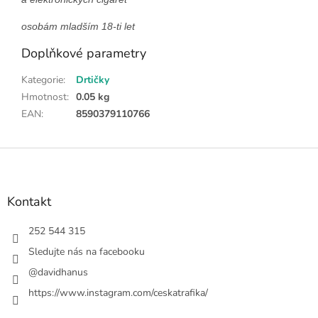
osobám mladším 18-ti let
Doplňkové parametry
Kategorie
:
Drtičky
Hmotnost
:
0.05 kg
EAN
:
8590379110766
Z
á
p
a
Kontakt
t
í
252 544 315
Sledujte nás na facebooku
@davidhanus
https://www.instagram.com/ceskatrafika/