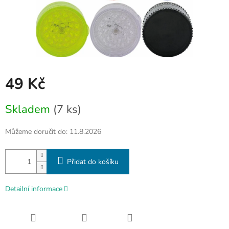
49 Kč
Měrná
Skladem
(7 ks)
cena:
Můžeme doručit do:
11.8.2026
Přidat do košíku
Detailní informace