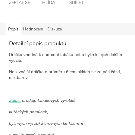
ZEPTAT SE
HLÍDAT
SDÍLET
Popis
Hodnocení
Diskuze
Detailní popis produktu
Drtička vhodná k nadrcení tabáku nebo bylin k jejich dalším
využití.
Nejlevnější drtička o průměru 6 cm, skládá se ze pěti částí,
mix barev
Zákaz
prodeje tabákových výrobků,
kuřáckých pomůcek,
bylinných výrobků určených ke kouření
a elektronických cigaret