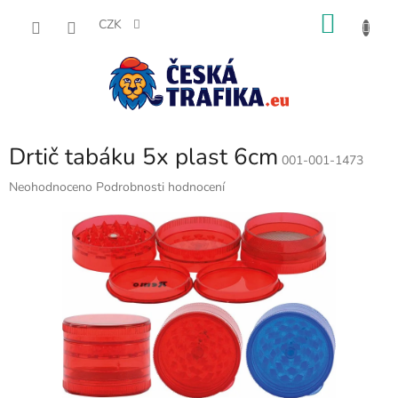
Přejít
NÁKU
na
CZK
obsah
KOŠÍK
Drtič tabáku 5x plast 6cm
001-001-1473
Průměrné
Neohodnoceno
Podrobnosti hodnocení
hodnocení
produktu
je
0,0
z
5
hvězdiček.