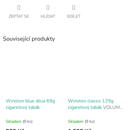
ZEPTAT SE
HLÍDAT
SDÍLET
Související produkty
Winston blue dóza 69g
Winston classic 129g
cigaretový tabák
cigaretový tabák
VOLUME
TOBACCO PRO VÍCE
CIGARET
Skladem
(9 ks)
Skladem
(9 ks)