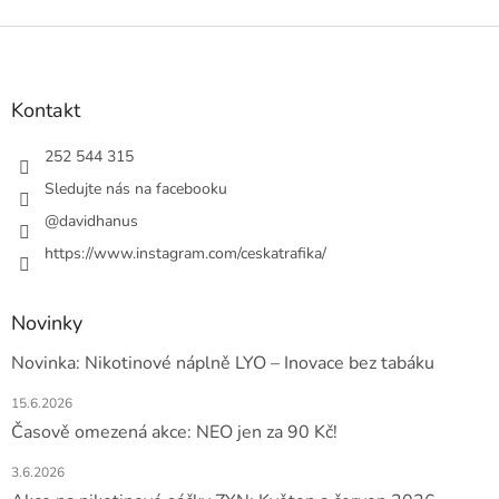
Z
á
p
a
Kontakt
t
í
252 544 315
Sledujte nás na facebooku
@davidhanus
https://www.instagram.com/ceskatrafika/
Novinky
Novinka: Nikotinové náplně LYO – Inovace bez tabáku
15.6.2026
Časově omezená akce: NEO jen za 90 Kč!
3.6.2026