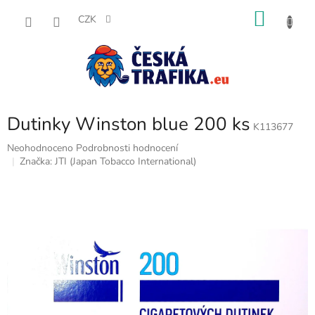
Přejít
NÁKU
na
CZK
obsah
KOŠÍK
Dutinky Winston blue 200 ks
K113677
Průměrné
Neohodnoceno
Podrobnosti hodnocení
hodnocení
Značka:
JTI (Japan Tobacco International)
produktu
je
0,0
z
5
hvězdiček.