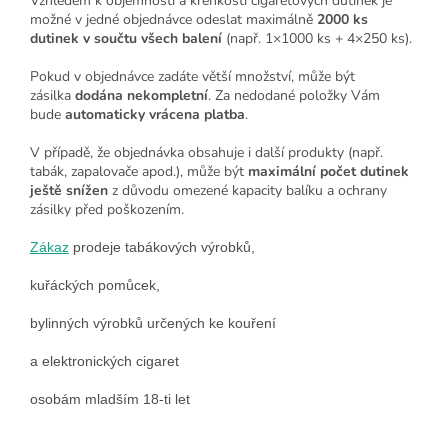
Vzhledem k objemnosti a křehkosti cigaretových dutinek je
možné v jedné objednávce odeslat maximálně
2000 ks
dutinek v součtu všech balení
(např. 1×1000 ks + 4×250 ks).
Pokud v objednávce zadáte větší množství, může být
zásilka
dodána nekompletní
. Za nedodané položky Vám
bude
automaticky vrácena platba
.
V případě, že objednávka obsahuje i další produkty (např.
tabák, zapalovače apod.), může být
maximální počet dutinek
ještě snížen
z důvodu omezené kapacity balíku a ochrany
zásilky před poškozením.
Zákaz
prodeje tabákových výrobků,
kuřáckých pomůcek,
bylinných výrobků určených ke kouření
a elektronických cigaret
osobám mladším 18-ti let