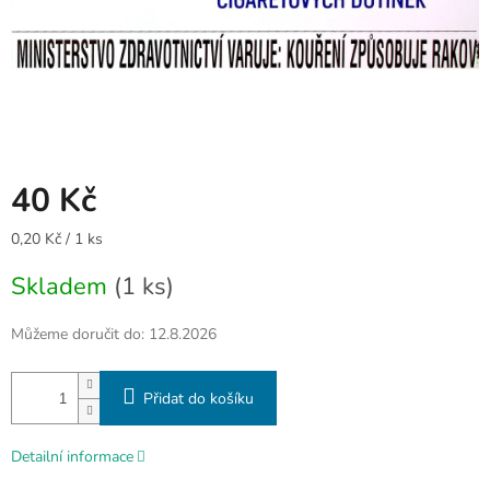
40 Kč
Měrná
0,20 Kč / 1 ks
cena:
Skladem
(1 ks)
Můžeme doručit do:
12.8.2026
Přidat do košíku
Detailní informace