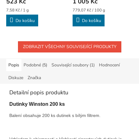
523 Kč
1 005 Kč
Měrná
Měrná
7,58 Kč / 1 g
779,07 Kč / 100 g
cena:
cena:
Do košíku
Do košíku
ZOBRAZIT VŠECHNY SOUVISEJÍCÍ PRODUKTY
Popis
Podobné (5)
Související soubory (1)
Hodnocení
Diskuze
Značka
Detailní popis produktu
Dutinky Winston 200 ks
Balení obsahuje 200 ks dutinek s bílým filtrem.