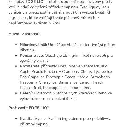
E-liquidy
EDGE LIQ
s nikotinovou solí jsou navrženy pro ty,
kteří hledají vylepšený zážitek z vapingu. Tyto liquidy jsou
vyráběny s precizností a vášní, s použitím vysoce kvalitních
ingrediencí, které zajišťují trvale příjemný zážitek bez
nepříjemného škrábání v krku.
Hlavní vlastnosti:
Nikotinová sůl:
Umožňuje hladší a intenzivnější přísun
nikotinu.
Koncentrace:
Obsahuje 15 mg/ml nikotinové soli pro
vyvážený zážitek.
Rozmanité příchutě:
Dostupné ve variantách jako
Apple Peach, Blueberry Cranberry Cherry, Lychee Ice,
Red Grape Ice, Pineapple Peach Mango, Strawberry
Raspberry Cherry Ice, Banana Ice, Lemon Peach
Passionfruit, Pineapple Ice, Lemon Lime.
Balení:
K dispozici v jednotlivých krabičkách nebo ve
výhodném ecopack balení (5 ks).
Proč zvolit EDGE LIQ?
Kvalita:
Vysoce kvalitní ingredience pro spolehlivý a
příjemný vaping.