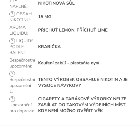
TYP
NIKOTINOVÁ SŮL
NÁPLNĚ
:
?
OBSAH
15 MG
NIKOTINU
:
AROMA
PŘÍCHUŤ LEMON, PŘÍCHUŤ LIME
LIQUIDU
:
?
LIQUIDY
PODLE
KRABIČKA
BALENÍ
:
Bezpečnostní
Kouření zabíjí - přestaňte nyní
upozornění
:
?
Bezpečnostní
TENTO VÝROBEK OBSAHUJE NIKOTIN A JE
upozornění
VYSOCE NÁVYKOVÝ
1
:
?
CIGARETY A TABÁKOVÉ VÝROBKY NELZE
Upozornění
ZASIÍLAT DO TAKOVÝM VÝDEJNÍCH MÍST,
pro dopravu
:
KDE NENÍ MOŽNO OVĚŘIT VĚK
Z
á