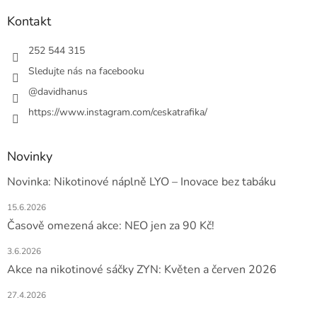
p
a
Kontakt
t
í
252 544 315
Sledujte nás na facebooku
@davidhanus
https://www.instagram.com/ceskatrafika/
Novinky
Novinka: Nikotinové náplně LYO – Inovace bez tabáku
15.6.2026
Časově omezená akce: NEO jen za 90 Kč!
3.6.2026
Akce na nikotinové sáčky ZYN: Květen a červen 2026
27.4.2026