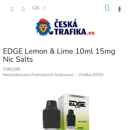
Přejít
NÁKU
na
CZK
obsah
KOŠÍK
EDGE Lemon & Lime 10ml 15mg
Nic Salts
O38226R
Průměrné
Neohodnoceno
Podrobnosti hodnocení
Značka:
EDGE
hodnocení
produktu
je
0,0
z
5
hvězdiček.