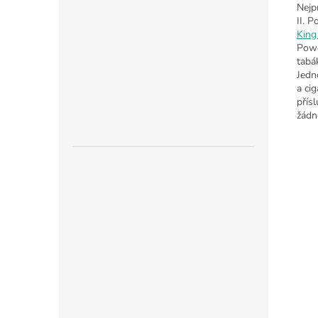
Nejp
II. P
King
Powe
tabá
Jedn
a ci
přís
žádn