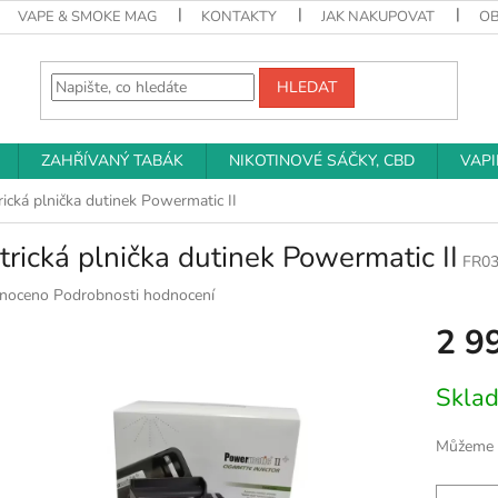
VAPE & SMOKE MAG
KONTAKTY
JAK NAKUPOVAT
O
HLEDAT
ZAHŘÍVANÝ TABÁK
NIKOTINOVÉ SÁČKY, CBD
VAP
rická plnička dutinek Powermatic II
trická plnička dutinek Powermatic II
FR0
né
noceno
Podrobnosti hodnocení
ní
2 9
u
Měrná
Skla
cena:
k.
Můžeme d