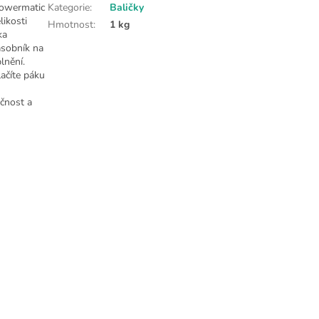
 Powermatic
Kategorie
:
Baličky
likosti
Hmotnost
:
1 kg
ka
ásobník na
lnění.
lačíte páku
kčnost a