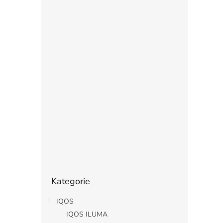
Přeskočit
Kategorie
kategorie
IQOS
IQOS ILUMA