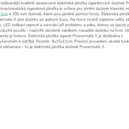
rodávanější kvalitně zpracovaná elektrická plnička cigaretových dutinek
oloautomatická cigaretová plnička je určena pro plnění dutinek klasické ve
 Size
a 100 mm dutinek, které jsou plněné pomocí hrotu. Elektrická plnič
rmatic II plní dutinky po jednom kusu. Na horní straně najdeme velký z
k, LED indikaci zapnutí a varování při problému a páku, kterou se spustí p
oduché použití - naplníte zásobník tabákem, nasadíte dutinku na hrot, st
gareta je hotova. Elektrická plnička cigaret Powermatic II je dodávána s
lušenstvím k údržbě. Rozměr: 9x15x11cm. Precizní provedení, skvělá fun
é reklamace - to je elektrická plnička dutinek Powermatic II.