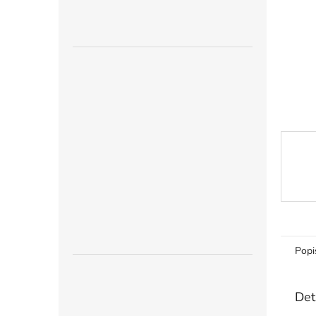
n
e
l
Popi
Det