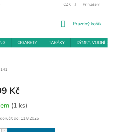
BCHODNÍ PODMÍNKY
PODMÍNKY OCHRANY OSOBNÍCH ÚDAJŮ
CZK
Přihlášení
NÁKUPNÍ
Prázdný košík
KOŠÍK
ING
CIGARETY
TABÁKY
DÝMKY, VODNÍ DÝMKY
3141
99 Kč
dem
(1 ks)
oručit do:
11.8.2026