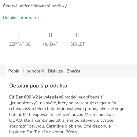
Čerstvě utržené šťavnaté borůvky...
Detailní informace
ZEPTAT SE
HLÍDAT
SDÍLET
Popis
Hodnocení
Diskuze
Značka
Detailní popis produktu
Elf Bar 600 V2
je
vylepšený
model nejoblíbenější
,,jednorázovky´´ na světě, který se prezentuje elegantním
celokovovým tělem baterie, inovativním propojením cartridge s
baterií, MTL vapováním a hlavně novou Mesh spirálkou
QUAQ, která kombinuje ultra jemnou síťovinu s vysoce
absorpční bavlnou. Cartridge o objemu 2ml disponuje
liquidem SALT o síle nikotinu 20mg.