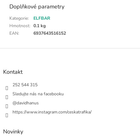
Doplňkové parametry
Kategorie
:
ELFBAR
Hmotnost
:
0.1 kg
EAN
:
6937643516152
Z
á
p
a
Kontakt
t
í
252 544 315
Sledujte nás na facebooku
@davidhanus
https://www.instagram.com/ceskatrafika/
Novinky