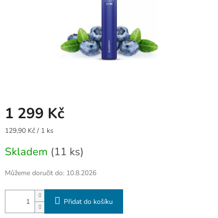
1 299 Kč
Měrná
129,90 Kč / 1 ks
cena:
Skladem
(11 ks)
Můžeme doručit do:
10.8.2026
Přidat do košíku