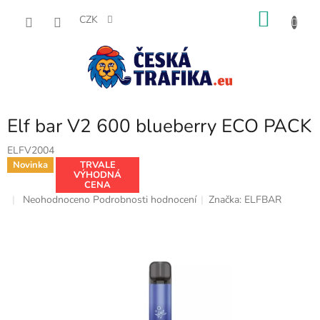
Přejít
NÁKU
na
CZK
obsah
KOŠÍK
Elf bar V2 600 blueberry ECO PACK
ELFV2004
Novinka
TRVALE
VÝHODNÁ
CENA
Průměrné
Neohodnoceno
Podrobnosti hodnocení
Značka:
ELFBAR
hodnocení
produktu
je
0,0
z
5
hvězdiček.